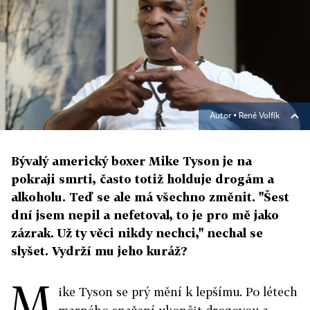
Autor ▪
René Volfík
Bývalý americký boxer Mike Tyson je na
pokraji smrti, často totiž holduje drogám a
alkoholu. Teď se ale má všechno změnit. "Šest
dní jsem nepil a nefetoval, to je pro mě jako
zázrak. Už ty věci nikdy nechci," nechal se
slyšet. Vydrží mu jeho kuráž?
M
ike Tyson se prý mění k lepšímu. Po létech