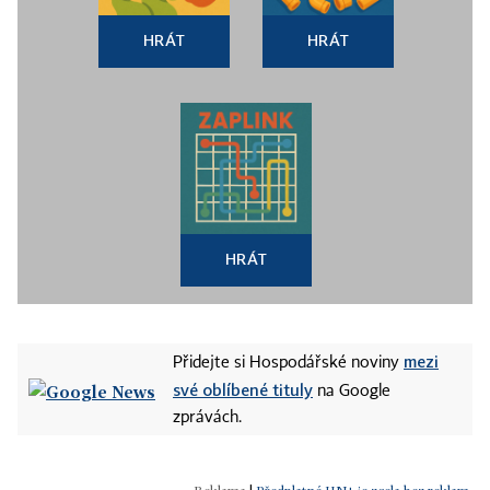
HRÁT
HRÁT
HRÁT
mezi
Přidejte si Hospodářské noviny
své oblíbené tituly
na Google
zprávách.