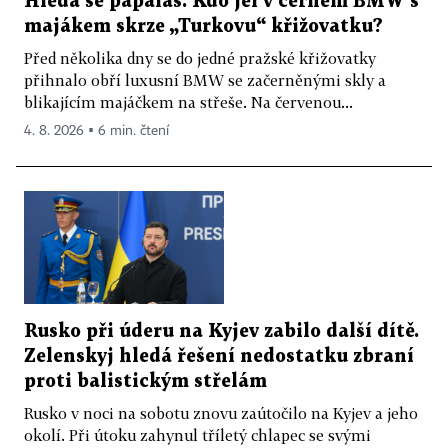
Hledá se papaláš. Kdo jel v černém BMW s
majákem skrze „Turkovu“ křižovatku?
Před několika dny se do jedné pražské křižovatky
přihnalo obří luxusní BMW se začerněnými skly a
blikajícím majáčkem na střeše. Na červenou...
4. 8. 2026 ▪ 6 min. čtení
Rusko při úderu na Kyjev zabilo další dítě.
Zelenskyj hledá řešení nedostatku zbraní
proti balistickým střelám
Rusko v noci na sobotu znovu zaútočilo na Kyjev a jeho
okolí. Při útoku zahynul tříletý chlapec se svými