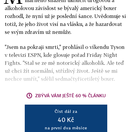
marného snažení ukončit drogovou a
alkoholovou závislost se bývalý americký boxer
rozhodl, že nyní už je poslední šance. Uvědomuje si
totiž, že jeho život visí na vlásku, a že hazardovat
se svým zdravím už nemůže.
"Jsem na pokraji smrti," prohlásil o víkendu Tyson
v televizi ESPN, kde glosuje pořad Friday Night
Fights. "Stal se ze mě notorický alkoholik. Ale teď
už chci žít normální, střízlivý život. Ještě se mi
nechce umřít," sdělil sedmačtyřicetiletý boxer.
ZBÝVÁ VÁM JEŠTĚ 60 % ČLÁNKU
Číst dál za
40 Kč
na první dva měsíce