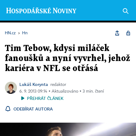
HN.cz
›
Hn
Tim Tebow, kdysi miláček
fanoušků a nyní vyvrhel, jehož
kariéra v NFL se otřásá
Lukáš Korynta
redaktor
6. 9. 2013 09:14 ▪ Aktualizováno ▪ 3 min. čtení
PŘEHRÁT ČLÁNEK
ODEBÍRAT AUTORA