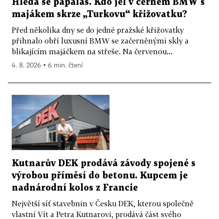
Hledá se papaláš. Kdo jel v černém BMW s
majákem skrze „Turkovu“ křižovatku?
Před několika dny se do jedné pražské křižovatky
přihnalo obří luxusní BMW se začerněnými skly a
blikajícím majáčkem na střeše. Na červenou...
4. 8. 2026 ▪ 6 min. čtení
Kutnarův DEK prodává závody spojené s
výrobou příměsí do betonu. Kupcem je
nadnárodní kolos z Francie
Největší síť stavebnin v Česku DEK, kterou společně
vlastní Vít a Petra Kutnarovi, prodává část svého