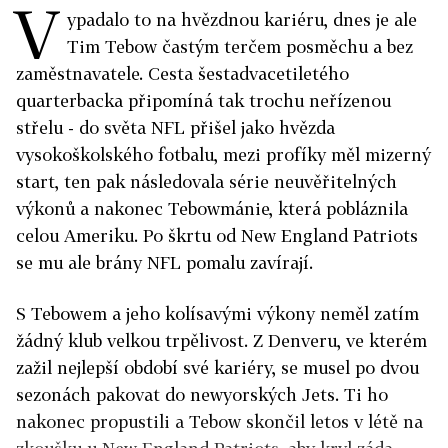
V
ypadalo to na hvězdnou kariéru, dnes je ale
Tim Tebow častým terčem posměchu a bez
zaměstnavatele. Cesta šestadvacetiletého
quarterbacka připomíná tak trochu neřízenou
střelu - do světa NFL přišel jako hvězda
vysokoškolského fotbalu, mezi profíky měl mizerný
start, ten pak následovala série neuvěřitelných
výkonů a nakonec Tebowmánie, která pobláznila
celou Ameriku. Po škrtu od New England Patriots
se mu ale brány NFL pomalu zavírají.
S Tebowem a jeho kolísavými výkony neměl zatím
žádný klub velkou trpělivost. Z Denveru, ve kterém
zažil nejlepší období své kariéry, se musel po dvou
sezonách pakovat do newyorských Jets. Ti ho
nakonec propustili a Tebow skončil letos v létě na