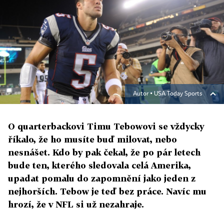
Autor ▪
USA Today Sports
O quarterbackovi Timu Tebowovi se vždycky
říkalo, že ho musíte buď milovat, nebo
nesnášet. Kdo by pak čekal, že po pár letech
bude ten, kterého sledovala celá Amerika,
upadat pomalu do zapomnění jako jeden z
nejhorších. Tebow je teď bez práce. Navíc mu
hrozí, že v NFL si už nezahraje.