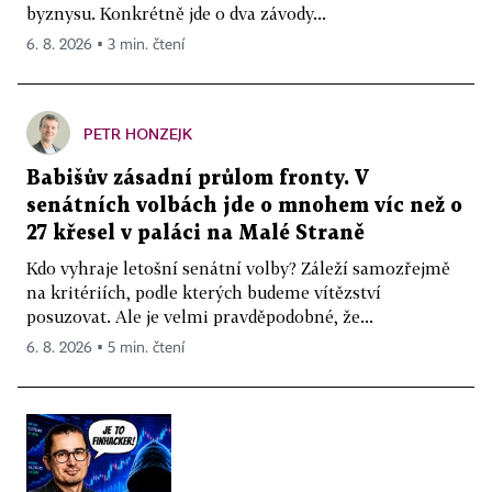
byznysu. Konkrétně jde o dva závody...
6. 8. 2026 ▪ 3 min. čtení
PETR HONZEJK
Babišův zásadní průlom fronty. V
senátních volbách jde o mnohem víc než o
27 křesel v paláci na Malé Straně
Kdo vyhraje letošní senátní volby? Záleží samozřejmě
na kritériích, podle kterých budeme vítězství
posuzovat. Ale je velmi pravděpodobné, že...
6. 8. 2026 ▪ 5 min. čtení