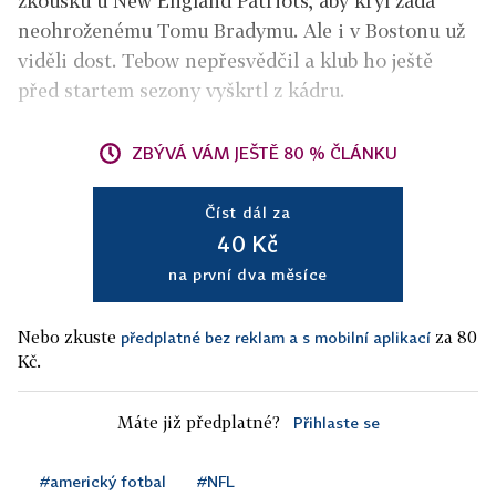
zkoušku u New England Patriots, aby kryl záda
neohroženému Tomu Bradymu. Ale i v Bostonu už
viděli dost. Tebow nepřesvědčil a klub ho ještě
před startem sezony vyškrtl z kádru.
ZBÝVÁ VÁM JEŠTĚ 80 % ČLÁNKU
Číst dál za
40 Kč
na první dva měsíce
Nebo zkuste
za 80
předplatné bez reklam a s mobilní aplikací
Kč.
Máte již předplatné?
Přihlaste se
#americký fotbal
#NFL