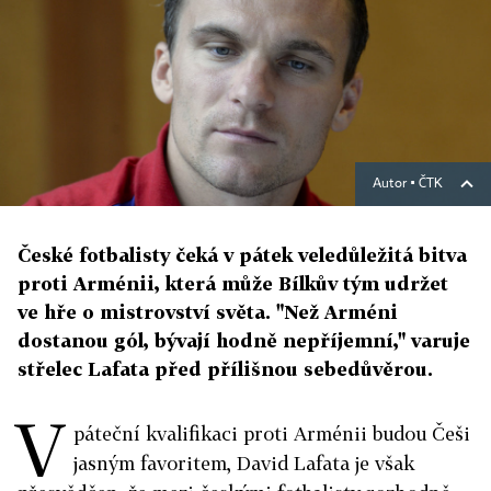
Autor ▪
ČTK
České fotbalisty čeká v pátek veledůležitá bitva
proti Arménii, která může Bílkův tým udržet
ve hře o mistrovství světa. "Než Arméni
dostanou gól, bývají hodně nepříjemní," varuje
střelec Lafata před přílišnou sebedůvěrou.
V
páteční kvalifikaci proti Arménii budou Češi
jasným favoritem, David Lafata je však