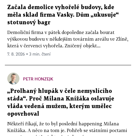
Začala demolice vyhořelé budovy, kde
měla sklad firma Vasky. Dům „ukusuje“
stotunový bagr
Demoliční firma v pátek dopoledne začala bourat
výškovou budovu v někdejším továrním areálu ve Zlíně,
která v červenci vyhořela. Zničený objekt...
7. 8. 2026 ▪ 3 min. čtení
PETR HONZEJK
„Prolhaný hlupák v čele nemyslícího
stáda“. Proč Milana Knížáka oslavuje
vláda vedená mužem, kterým umělec
opovrhoval
Někteří říkají, že to byl poslední happening Milana
Knížáka. A něco na tom je. Pohřeb se státními poctami