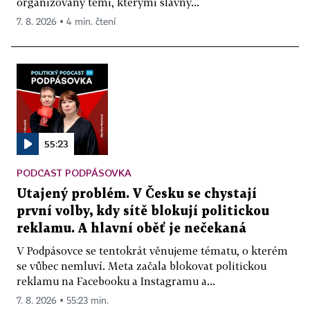
organizovaný těmi, kterými slavný...
7. 8. 2026 ▪ 4 min. čtení
55:23
PODCAST PODPÁSOVKA
Utajený problém. V Česku se chystají
první volby, kdy sítě blokují politickou
reklamu. A hlavní oběť je nečekaná
V Podpásovce se tentokrát věnujeme tématu, o kterém
se vůbec nemluví. Meta začala blokovat politickou
reklamu na Facebooku a Instagramu a...
7. 8. 2026 ▪ 55:23 min.