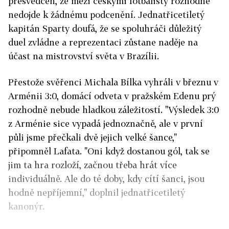
přesvědčen, že mezi českými fotbalisty rozhodně
nedojde k žádnému podcenění. Jednatřicetiletý
kapitán Sparty doufá, že se spoluhráči důležitý
duel zvládne a reprezentaci zůstane naděje na
účast na mistrovství světa v Brazílii.
Přestože svěřenci Michala Bílka vyhráli v březnu v
Arménii 3:0, domácí odveta v pražském Edenu prý
rozhodně nebude hladkou záležitostí. "Výsledek 3:0
z Arménie sice vypadá jednoznačně, ale v první
půli jsme přečkali dvě jejich velké šance,"
připomněl Lafata. "Oni když dostanou gól, tak se
jim ta hra rozloží, začnou třeba hrát více
individuálně. Ale do té doby, kdy cítí šanci, jsou
hodně nepříjemní," doplnil jednatřicetiletý
kanonýr.