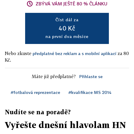
ZBÝVÁ VÁM JEŠTĚ 80 % ČLÁNKU
Číst dál za
40 Kč
na první dva měsíce
Nebo zkuste
za 80
předplatné bez reklam a s mobilní aplikací
Kč.
Máte již předplatné?
Přihlaste se
#fotbalová reprezentace
#kvalifikace MS 2014
Nudíte se na poradě?
Vyřešte dnešní hlavolam HN