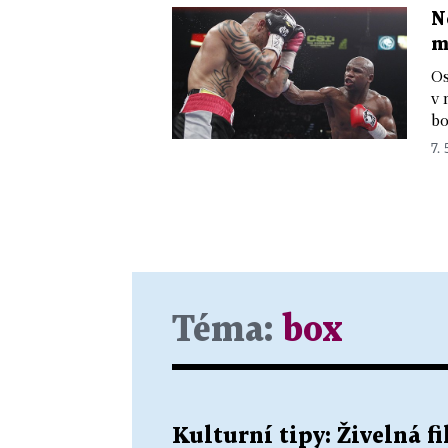
N
m
Os
v 
bo
7. 
Téma:
box
Kulturní tipy: Živelná f