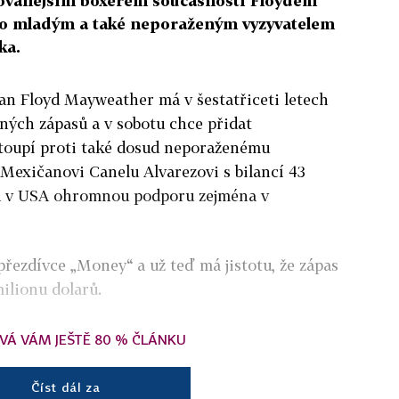
ňovanějším boxerem současnosti Floydem
o mladým a také neporaženým vyzyvatelem
ka.
n Floyd Mayweather má v šestatřiceti letech
ných zápasů a v sobotu chce přidat
stoupí proti také dosud neporaženému
 Mexičanovi Canelu Alvarezovi s bilancí 43
má v USA ohromnou podporu zejména v
řezdívce „Money“ a už teď má jistotu, že zápas
milionu dolarů.
VÁ VÁM JEŠTĚ 80 % ČLÁNKU
Číst dál za