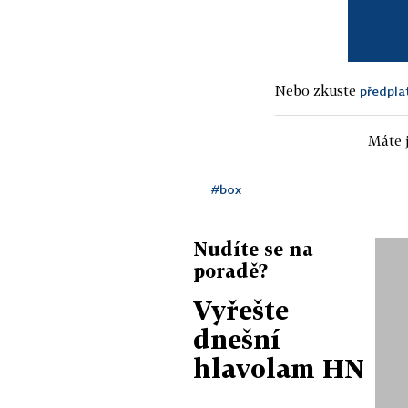
Nebo zkuste
předpla
Máte j
#box
Nudíte se na
poradě?
Vyřešte
dnešní
hlavolam HN