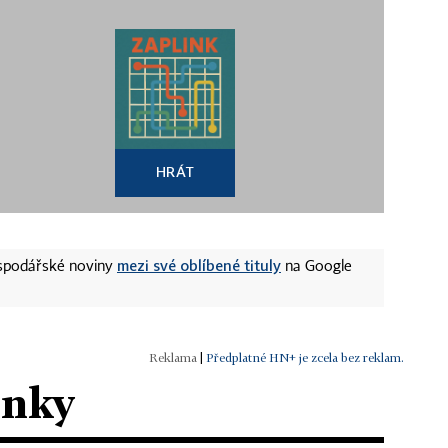
HRÁT
mezi své oblíbené tituly
ospodářské noviny
na Google
|
Předplatné HN+ je zcela bez reklam.
ánky