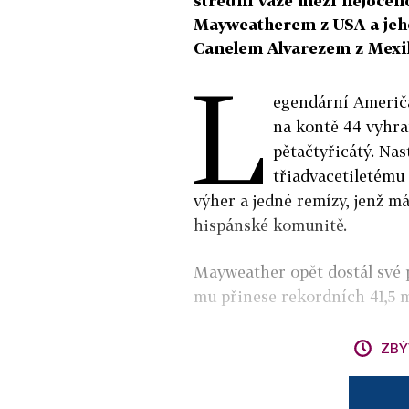
střední váze mezi nejoce
Mayweatherem z USA a jeh
Canelem Alvarezem z Mexi
L
egendární Američa
na kontě 44 vyhra
pětačtyřicátý. Na
třiadvacetiletému
výher a jedné remízy, jenž 
hispánské komunitě.
Mayweather opět dostál své p
mu přinese rekordních 41,5 
ZBÝ