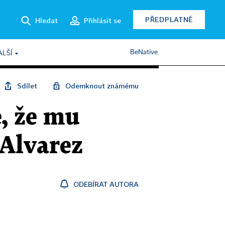
PŘEDPLATNÉ
Hledat
Přihlásit se
BeNative
ALŠÍ
Sdílet
Odemknout známému
, že mu
 Alvarez
ODEBÍRAT AUTORA