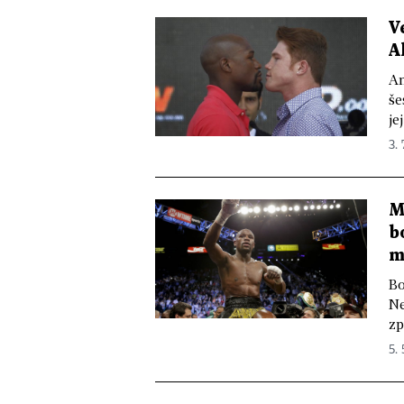
V
A
Am
še
je
3. 
M
b
m
Bo
Ne
zp
5. 