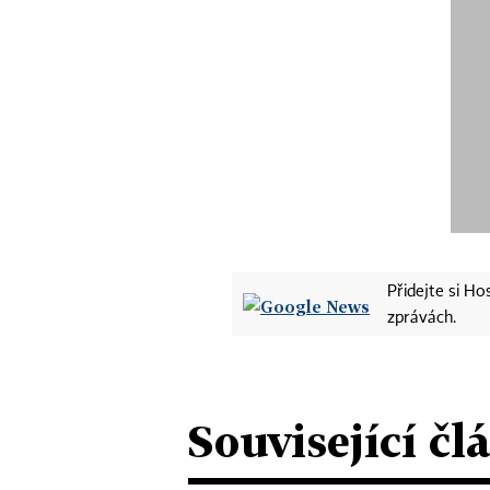
Přidejte si H
zprávách.
Související čl