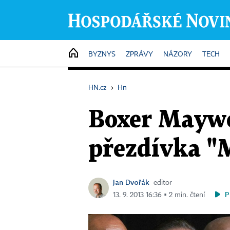
HOME
BYZNYS
ZPRÁVY
NÁZORY
TECH
HN.cz
›
Hn
Boxer Maywe
přezdívka "M
Jan Dvořák
editor
P
13. 9. 2013 16:36 ▪ 2 min. čtení