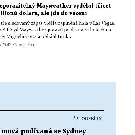
eporazitelný Mayweather vydělal třicet
ilionů dolarů, ale jde do vězení
tře sledovaný zápas viděla zaplněná hala v Las Vegas,
níž Floyd Mayweather porazil po dvanácti kolech na
dy Miguela Cotta a obhájil titul...
5. 2012 ▪ 2 min. čtení
ODEBÍRAT
ilmová podívaná se Sydney