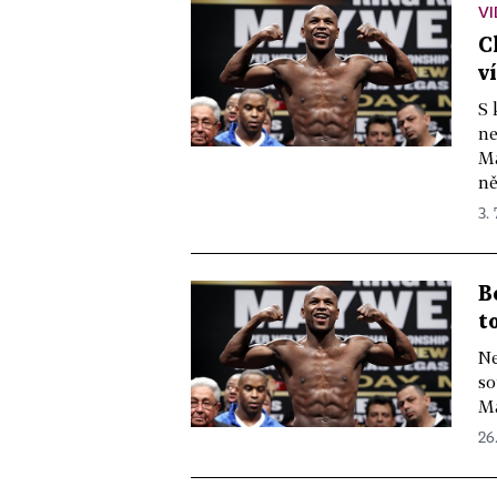
V
C
v
S 
ne
Ma
ně
3. 
B
t
Ne
so
Ma
26.