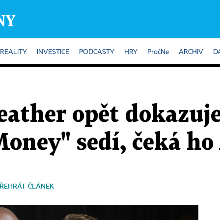
REALITY
INVESTICE
PODCASTY
HRY
PročNe
ARCHIV
D
ather opět dokazuje
oney" sedí, čeká ho
ŘEHRÁT ČLÁNEK