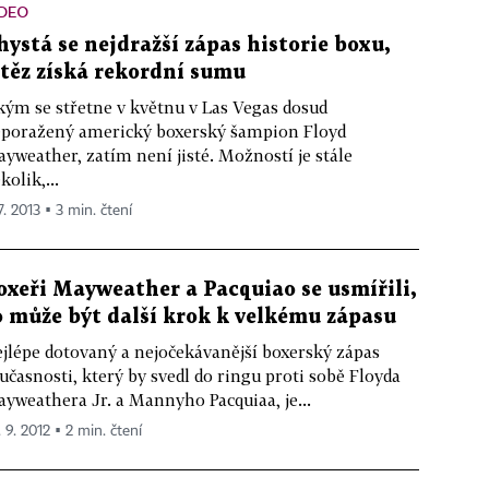
IDEO
hystá se nejdražší zápas historie boxu,
ítěz získá rekordní sumu
kým se střetne v květnu v Las Vegas dosud
poražený americký boxerský šampion Floyd
yweather, zatím není jisté. Možností je stále
kolik,...
7. 2013 ▪ 3 min. čtení
oxeři Mayweather a Pacquiao se usmířili,
o může být další krok k velkému zápasu
jlépe dotovaný a nejočekávanější boxerský zápas
učasnosti, který by svedl do ringu proti sobě Floyda
yweathera Jr. a Mannyho Pacquiaa, je...
 9. 2012 ▪ 2 min. čtení