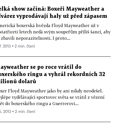
elká show začíná: Boxeři Mayweather a
lvárez vyprodávají haly už před zápasem
erická boxerská hvězda Floyd Mayweather už v
statřiceti letech nedá svým soupeřům příliš šancí, aby
j zbavili neporazitelnosti. I proto...
7. 2013 ▪ 2 min. čtení
ayweather se po roce vrátil do
oxerského ringu a vyhrál rekordních 32
ilionů dolarů
xer Floyd Mayweather jako by ani nikdy neodešel.
jlépe vydělávající sportovec světa se vrátil z vězení
ět do boxerského ringu a Guerrerovi...
5. 2013 ▪ 2 min. čtení