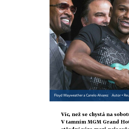
Floyd Mayweather a Canelo Alvarez
Autor ▪
Reu
Víc, než se chystá na sobo
V tamním MGM Grand Hotel 