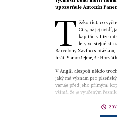
rychlostí běhu měřit nemůže
upozorňuje Antonín Panenk
T
ěžko říct, co vyč
City, až jej uvidí,
kapitán v Lize mis
lety ve stejné si
Barcelony Xaviho s otázkou, 
hrát. Samozřejmě, že Horváth
V Anglii alespoň někdo troch
jaký má význam pro plzeňský
varuje před jeho přímými kop
všímá, že je vyučeným řezníke
ZBÝ