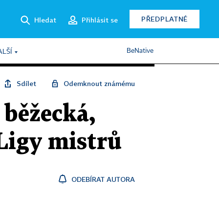
PŘEDPLATNÉ
Hledat
Přihlásit se
BeNative
ALŠÍ
Sdílet
Odemknout známému
 běžecká,
Ligy mistrů
ODEBÍRAT AUTORA