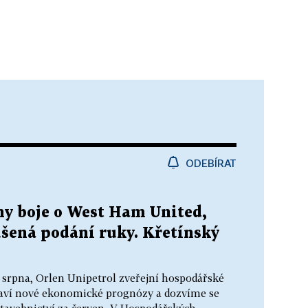
ODEBÍRAT
ny boje o West Ham United,
ušená podání ruky. Křetínský
. srpna, Orlen Unipetrol zveřejní hospodářské
staví nové ekonomické prognózy a dozvíme se
tavebnictví za červen. V Hospodářských