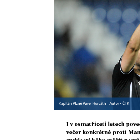
Kapitán Plzně Pavel Horváth
Autor ▪
ČTK
I v osmatřiceti letech pov
večer konkrétně proti Man