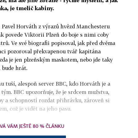
, má ale jiné zbraně - rychlé myšlení, a jak
a, je tmelič kabiny.
te Pavel Horváth z výrazů hvězd Manchesteru
 jak povede Viktorii Plzeň do boje s nimi coby
trů. Ve své biografii popisoval, jak před dvěma
tuaci pozoroval překvapenou tvář kapitána
zda je jen plzeňským maskotem, nebo jde taky
 bude hrát.
u tuší, alespoň server BBC, kdo Horváth je a
 tým. BBC upozorňuje, že je srdcem mužstva,
y a schopností rozdat přihrávku, zároveň si
m, což je vidět na jeho pasu.
VÁ VÁM JEŠTĚ 80 % ČLÁNKU