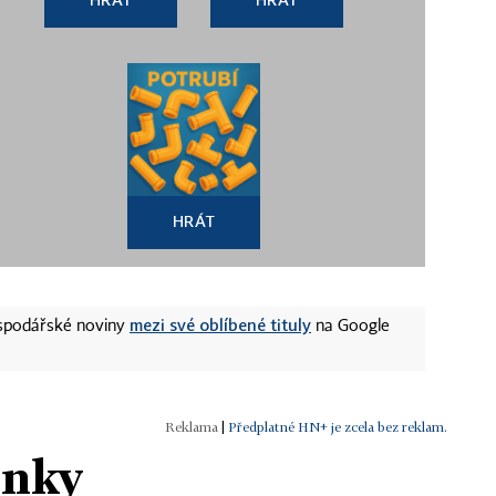
HRÁT
mezi své oblíbené tituly
ospodářské noviny
na Google
|
Předplatné HN+ je zcela bez reklam.
ánky