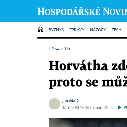
HOME
BYZNYS
ZPRÁVY
NÁZORY
TECH
HN.cz
›
Hn
Horvátha zdo
proto se mů
Jan Malý
P
17. 9. 2013 13:03 ▪ 3 min. čtení