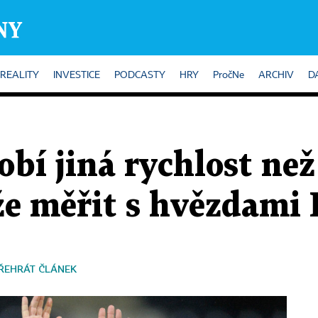
REALITY
INVESTICE
PODCASTY
HRY
PročNe
ARCHIV
D
bí jiná rychlost než
že měřit s hvězdami 
ŘEHRÁT ČLÁNEK