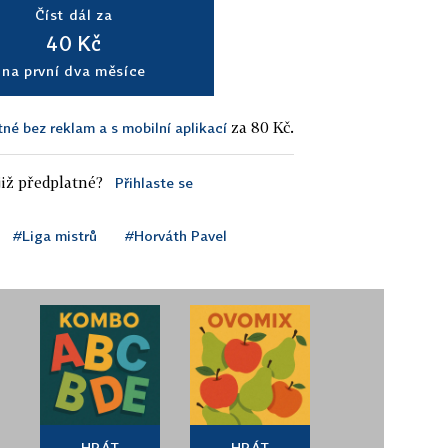
Číst dál za
40 Kč
na první dva měsíce
za 80 Kč.
tné bez reklam a s mobilní aplikací
iž předplatné?
Přihlaste se
#Liga mistrů
#Horváth Pavel
HRÁT
HRÁT