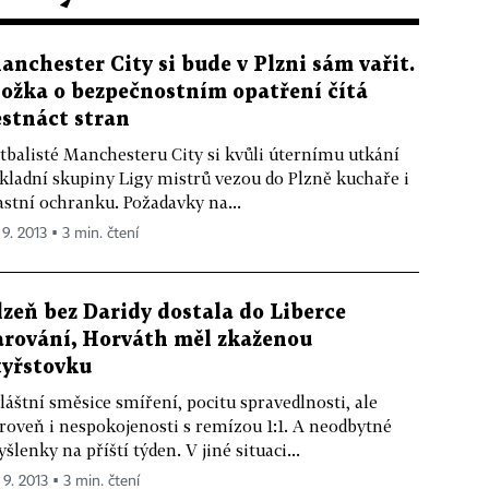
anchester City si bude v Plzni sám vařit.
ložka o bezpečnostním opatření čítá
estnáct stran
tbalisté Manchesteru City si kvůli úternímu utkání
kladní skupiny Ligy mistrů vezou do Plzně kuchaře i
astní ochranku. Požadavky na...
 9. 2013 ▪ 3 min. čtení
lzeň bez Daridy dostala do Liberce
arování, Horváth měl zkaženou
tyřstovku
láštní směsice smíření, pocitu spravedlnosti, ale
roveň i nespokojenosti s remízou 1:1. A neodbytné
šlenky na příští týden. V jiné situaci...
 9. 2013 ▪ 3 min. čtení