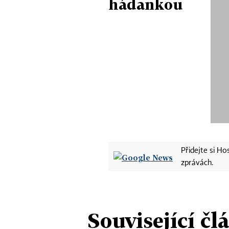
hádankou
Přidejte si H
zprávách.
Související čl