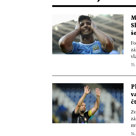
M
S
š
Fo
zá
vl
15.
P
v
č
Zv
zá
my
14.