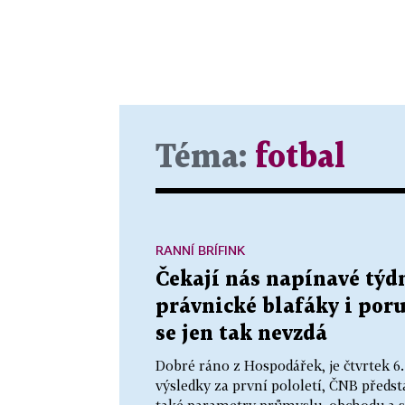
Téma:
fotbal
RANNÍ BRÍFINK
Čekají nás napínavé týd
právnické blafáky i por
se jen tak nevzdá
Dobré ráno z Hospodářek, je čtvrtek 6
výsledky za první pololetí, ČNB před
také parametry průmyslu, obchodu a s