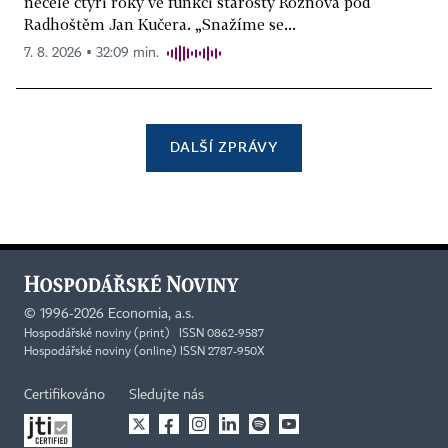
necelé čtyři roky ve funkci starosty Rožnova pod
Radhoštěm Jan Kučera. „Snažíme se...
7. 8. 2026 ▪ 32:09 min.
DALŠÍ ZPRÁVY
©
1996-2026
Economia, a.s.
Hospodářské noviny (print) ISSN 0862-9587
Hospodářské noviny (online) ISSN 2787-950X
Certifikováno
Sledujte nás