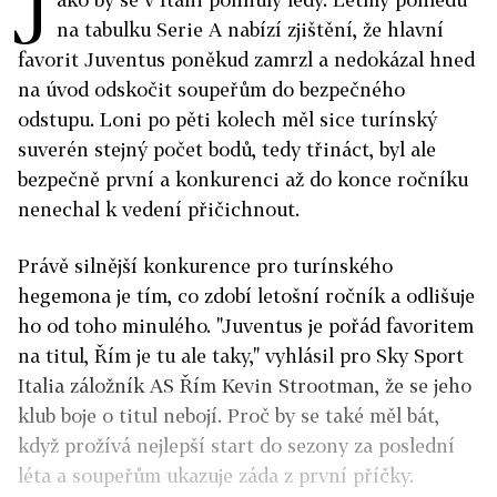
J
na tabulku Serie A nabízí zjištění, že hlavní
favorit Juventus poněkud zamrzl a nedokázal hned
na úvod odskočit soupeřům do bezpečného
odstupu. Loni po pěti kolech měl sice turínský
suverén stejný počet bodů, tedy třináct, byl ale
bezpečně první a konkurenci až do konce ročníku
nenechal k vedení přičichnout.
Právě silnější konkurence pro turínského
hegemona je tím, co zdobí letošní ročník a odlišuje
ho od toho minulého. "Juventus je pořád favoritem
na titul, Řím je tu ale taky," vyhlásil pro Sky Sport
Italia záložník AS Řím Kevin Strootman, že se jeho
klub boje o titul nebojí. Proč by se také měl bát,
když prožívá nejlepší start do sezony za poslední
léta a soupeřům ukazuje záda z první příčky.