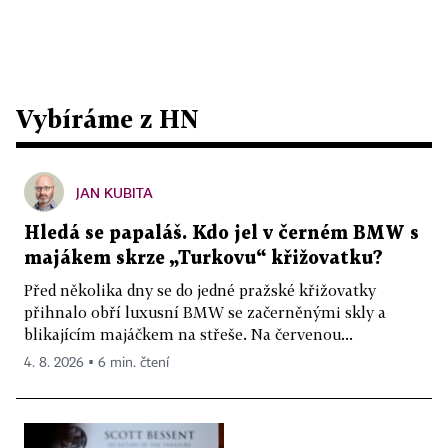
Vybíráme z HN
JAN KUBITA
Hledá se papaláš. Kdo jel v černém BMW s
majákem skrze „Turkovu“ křižovatku?
Před několika dny se do jedné pražské křižovatky
přihnalo obří luxusní BMW se začerněnými skly a
blikajícím majáčkem na střeše. Na červenou...
4. 8. 2026 ▪ 6 min. čtení