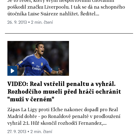
Je to rebel, který svým nesportovním chováním
poškodil značku Liverpoolu. I tak se dá na schopného
útočníka Luise Suáreze nahlížet. Ředitel...
26. 9. 2013 ▪ 2 min. čtení
VIDEO: Real vstřelil penaltu a vyhrál.
Rozhodčího museli před hráči ochránit
"muži v černém"
Zápas La Ligy proti Elche nakonec dopadl pro Real
Madrid dobře - po Ronaldově penaltě v prodloužení
vyhrál 2:1. Hůř skončil rozhodčí Fernandez,...
27. 9. 2013 ▪ 2 min. čtení