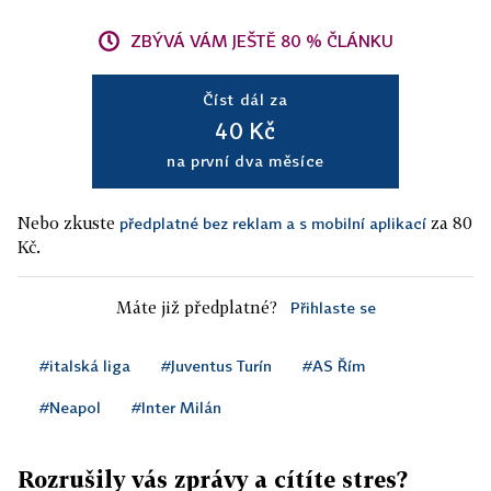
ZBÝVÁ VÁM JEŠTĚ 80 % ČLÁNKU
Číst dál za
40 Kč
na první dva měsíce
Nebo zkuste
za 80
předplatné bez reklam a s mobilní aplikací
Kč.
Máte již předplatné?
Přihlaste se
#italská liga
#Juventus Turín
#AS Řím
#Neapol
#Inter Milán
Rozrušily vás zprávy a cítíte stres?