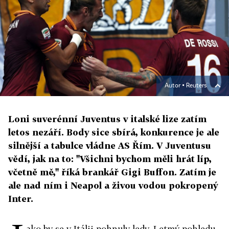
Autor ▪
Reuters
Loni suverénní Juventus v italské lize zatím
letos nezáří. Body sice sbírá, konkurence je ale
silnější a tabulce vládne AS Řím. V Juventusu
vědí, jak na to: "Všichni bychom měli hrát líp,
včetně mě," říká brankář Gigi Buffon. Zatím je
ale nad ním i Neapol a živou vodou pokropený
Inter.
ako by se v Itálii pohnuly ledy. Letmý pohledu