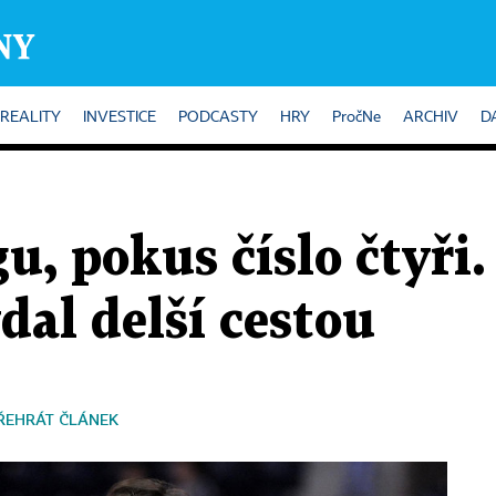
REALITY
INVESTICE
PODCASTY
HRY
PročNe
ARCHIV
D
gu, pokus číslo čtyř
dal delší cestou
ŘEHRÁT ČLÁNEK