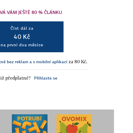
VÁ VÁM JEŠTĚ 80 % ČLÁNKU
Číst dál za
40 Kč
na první dva měsíce
za 80 Kč.
tné bez reklam a s mobilní aplikací
iž předplatné?
Přihlaste se