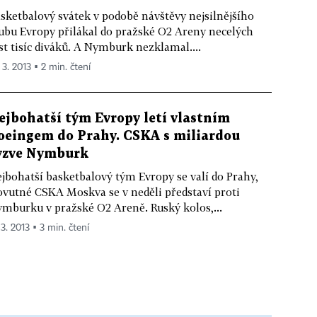
sketbalový svátek v podobě návštěvy nejsilnějšího
ubu Evropy přilákal do pražské O2 Areny necelých
st tisíc diváků. A Nymburk nezklamal....
 3. 2013 ▪ 2 min. čtení
ejbohatší tým Evropy letí vlastním
oeingem do Prahy. CSKA s miliardou
yzve Nymburk
jbohatší basketbalový tým Evropy se valí do Prahy,
ovutné CSKA Moskva se v neděli představí proti
mburku v pražské O2 Areně. Ruský kolos,...
 3. 2013 ▪ 3 min. čtení