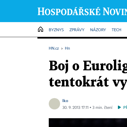
HOME
BYZNYS
ZPRÁVY
NÁZORY
TECH
HN.cz
›
Hn
Boj o Euroli
tentokrát vy
lko
P
30. 9. 2013 17:11 ▪ 3 min. čtení