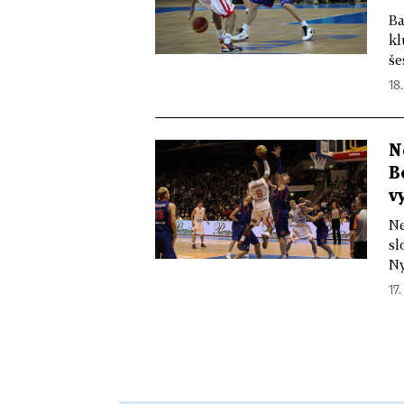
Ba
kl
še
18.
N
B
v
Ne
sl
Ny
17.