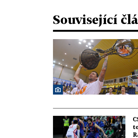
Související čl
C
t
R