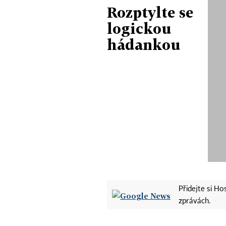
Rozptylte se
logickou
hádankou
Přidejte si H
zprávách.