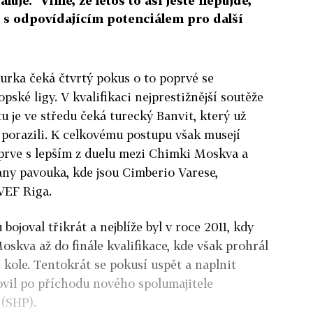
luje. "Víme, že letos to asi ještě nepůjde,
če s odpovídajícím potenciálem pro další
urka čeká čtvrtý pokus o to poprvé se
pské ligy. V kvalifikaci nejprestižnější soutěže
u je ve středu čeká turecký Banvit, který už
L porazili. K celkovému postupu však musejí
ejprve s lepším z duelu mezi Chimki Moskva a
any pavouka, kde jsou Cimberio Varese,
VEF Riga.
ojoval třikrát a nejblíže byl v roce 2011, kdy
oskva až do finále kvalifikace, kde však prohrál
. kole. Tentokrát se pokusí uspět a naplnit
novil po příchodu nového spolumajitele
(SHP).