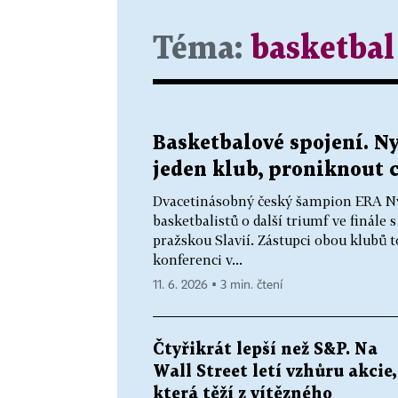
Téma:
basketbal
Basketbalové spojení. Ny
jeden klub, proniknout 
Dvacetinásobný český šampion ERA Nym
basketbalistů o další triumf ve finále 
pražskou Slavií. Zástupci obou klubů t
konferenci v...
11. 6. 2026 ▪ 3 min. čtení
Čtyřikrát lepší než S&P. Na
Wall Street letí vzhůru akcie,
která těží z vítězného