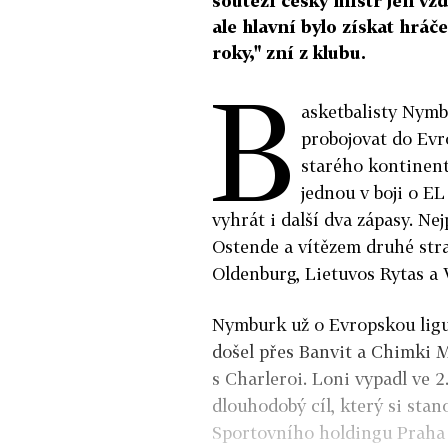
soutěži český mistr jen vzda
ale hlavní bylo získat hrá
roky," zní z klubu.
B
asketbalisty Nymb
probojovat do Evro
starého kontinent
jednou v boji o E
vyhrát i další dva zápasy. N
Ostende a vítězem druhé str
Oldenburg, Lietuvos Rytas a 
Nymburk už o Evropskou ligu b
došel přes Banvit a Chimki M
s Charleroi. Loni vypadl ve 2
dlouhodobý cíl, který si sta
Sportovního holdingu Praha 