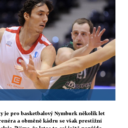
y je pro basketbalový Nymburk několik let
renéra a obměně kádru se však prestižní