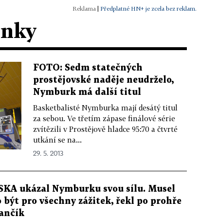
|
Předplatné HN+ je zcela bez reklam.
ánky
FOTO: Sedm statečných
prostějovské naděje neudrželo,
Nymburk má další titul
Basketbalisté Nymburka mají desátý titul
za sebou. Ve třetím zápase finálové série
zvítězili v Prostějově hladce 95:70 a čtvrté
utkání se na...
29. 5. 2013
SKA ukázal Nymburku svou sílu. Musel
o být pro všechny zážitek, řekl po prohře
ančík