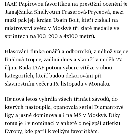
IAAF. Papírovou favoritkou na prestižní ocenění je
Jamajčanka Shelly-Ann Fraserová-Pryceová, mezi
muži pak její krajan Usain Bolt, kteří získali na
mistrovství světa v Moskvě tři zlaté medaile ve
sprintech na 100, 200 a 4x100 metrů.
Hlasování funkcionářů a odborníků, z něhož vzejde
finálová trojice, začíná dnes a skončí v neděli 27.
října. Rada IAAF potom vybere vítěze v obou
kategoriích, kteří budou dekorováni při
slavnostním večeru 16. listopadu v Monaku.
Hejnová letos vyhrála všech třináct závodů, do
kterých nastoupila, opanovala seriál Diamantové
ligy a jasně dominovala i na MS v Moskvě. Díky
tomu je i v nominaci v anketě o nejlepší atletku
Evropy, kde patří k velkým favoritkám.