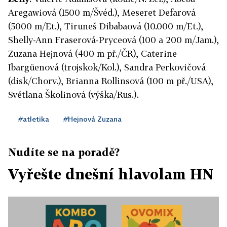
Aregawiová (1500 m/Švéd.), Meseret Defarová
(5000 m/Et.), Tiruneš Dibabaová (10.000 m/Et.),
Shelly-Ann Fraserová-Pryceová (100 a 200 m/Jam.),
Zuzana Hejnová (400 m př./ČR), Caterine
Ibargüenová (trojskok/Kol.), Sandra Perkovičová
(disk/Chorv.), Brianna Rollinsová (100 m př./USA),
Světlana Školinová (výška/Rus.).
#atletika
#Hejnová Zuzana
Nudíte se na poradě?
Vyřešte dnešní hlavolam HN