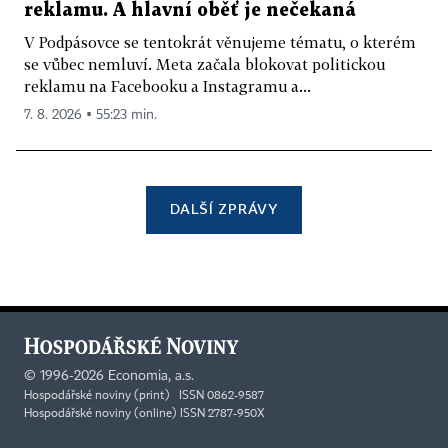
reklamu. A hlavní oběť je nečekaná
V Podpásovce se tentokrát věnujeme tématu, o kterém
se vůbec nemluví. Meta začala blokovat politickou
reklamu na Facebooku a Instagramu a...
7. 8. 2026 ▪ 55:23 min.
DALŠÍ ZPRÁVY
©
1996-2026
Economia, a.s.
Hospodářské noviny (print) ISSN 0862-9587
Hospodářské noviny (online) ISSN 2787-950X