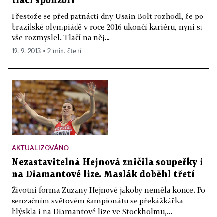
tlačí sponzoři
Přestože se před patnácti dny Usain Bolt rozhodl, že po
brazilské olympiádě v roce 2016 ukončí kariéru, nyní si
vše rozmyslel. Tlačí na něj...
19. 9. 2013 ▪ 2 min. čtení
AKTUALIZOVÁNO
Nezastavitelná Hejnová zničila soupeřky i
na Diamantové lize. Maslák doběhl třetí
Životní forma Zuzany Hejnové jakoby neměla konce. Po
senzačním světovém šampionátu se překážkářka
blýskla i na Diamantové lize ve Stockholmu,...