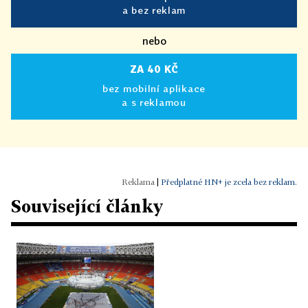
a bez reklam
nebo
ZA 40 KČ
bez mobilní aplikace
a s reklamou
|
Předplatné HN+ je zcela bez reklam.
Související články