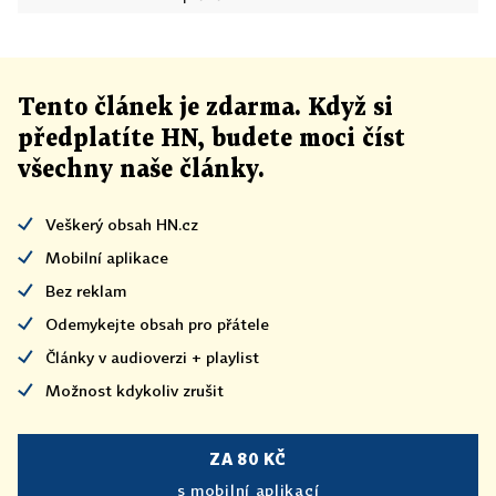
Tento článek
je
zdarma. Když si
předplatíte HN, budete moci číst
všechny naše články
.
Veškerý obsah HN.cz
Mobilní aplikace
Bez reklam
Odemykejte obsah pro přátele
Články v audioverzi + playlist
Možnost kdykoliv zrušit
ZA 80 KČ
s mobilní aplikací