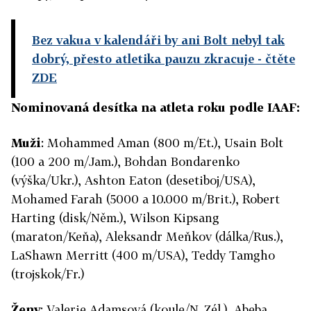
Bez vakua v kalendáři by ani Bolt nebyl tak
dobrý, přesto atletika pauzu zkracuje
- čtěte
ZDE
Nominovaná desítka na atleta roku podle IAAF:
Muži
: Mohammed Aman (800 m/Et.), Usain Bolt
(100 a 200 m/Jam.), Bohdan Bondarenko
(výška/Ukr.), Ashton Eaton (desetiboj/USA),
Mohamed Farah (5000 a 10.000 m/Brit.), Robert
Harting (disk/Něm.), Wilson Kipsang
(maraton/Keňa), Aleksandr Meňkov (dálka/Rus.),
LaShawn Merritt (400 m/USA), Teddy Tamgho
(trojskok/Fr.)
Ženy
: Valerie Adamsová (koule/N. Zél.), Abeba