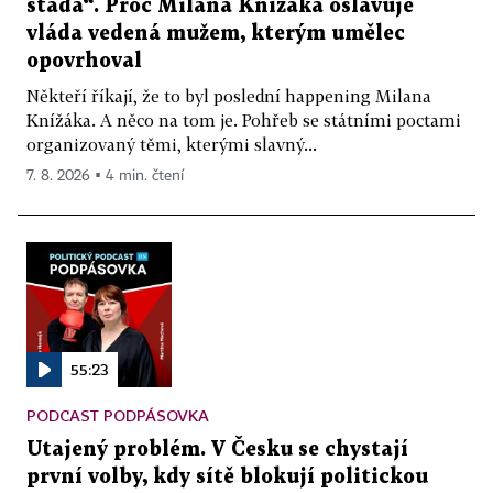
stáda“. Proč Milana Knížáka oslavuje
vláda vedená mužem, kterým umělec
opovrhoval
Někteří říkají, že to byl poslední happening Milana
Knížáka. A něco na tom je. Pohřeb se státními poctami
organizovaný těmi, kterými slavný...
7. 8. 2026 ▪ 4 min. čtení
55:23
PODCAST PODPÁSOVKA
Utajený problém. V Česku se chystají
první volby, kdy sítě blokují politickou