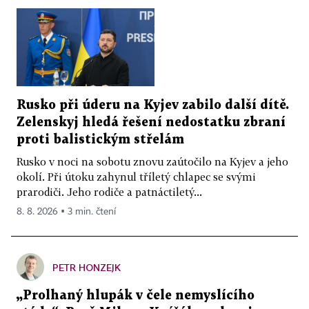
Rusko při úderu na Kyjev zabilo další dítě.
Zelenskyj hledá řešení nedostatku zbraní
proti balistickým střelám
Rusko v noci na sobotu znovu zaútočilo na Kyjev a jeho
okolí. Při útoku zahynul tříletý chlapec se svými
prarodiči. Jeho rodiče a patnáctiletý...
8. 8. 2026 ▪ 3 min. čtení
PETR HONZEJK
„Prolhaný hlupák v čele nemyslícího