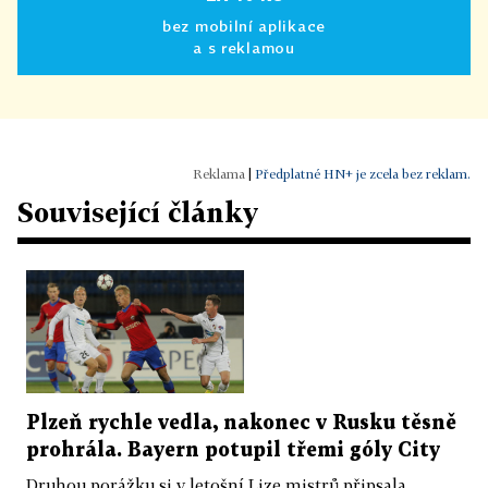
bez mobilní aplikace
a s reklamou
|
Předplatné HN+ je zcela bez reklam.
Související články
Plzeň rychle vedla, nakonec v Rusku těsně
prohrála. Bayern potupil třemi góly City
Druhou porážku si v letošní Lize mistrů připsala