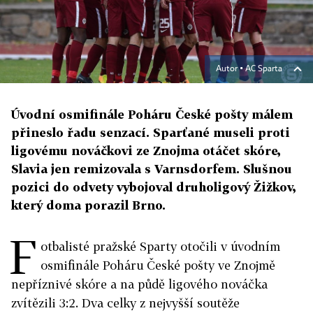
Autor ▪
AC Sparta
Úvodní osmifinále Poháru České pošty málem
přineslo řadu senzací. Sparťané museli proti
ligovému nováčkovi ze Znojma otáčet skóre,
Slavia jen remizovala s Varnsdorfem. Slušnou
pozici do odvety vybojoval druholigový Žižkov,
který doma porazil Brno.
F
otbalisté pražské Sparty otočili v úvodním
osmifinále Poháru České pošty ve Znojmě
nepříznivé skóre a na půdě ligového nováčka
zvítězili 3:2. Dva celky z nejvyšší soutěže