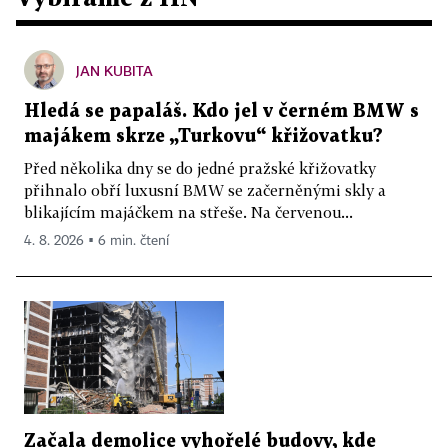
JAN KUBITA
Hledá se papaláš. Kdo jel v černém BMW s
majákem skrze „Turkovu“ křižovatku?
Před několika dny se do jedné pražské křižovatky
přihnalo obří luxusní BMW se začerněnými skly a
blikajícím majáčkem na střeše. Na červenou...
4. 8. 2026 ▪ 6 min. čtení
Začala demolice vyhořelé budovy, kde