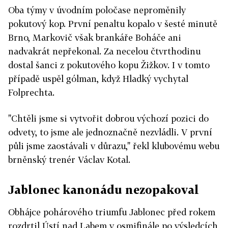
Oba týmy v úvodním poločase neproměnily
pokutový kop. První penaltu kopalo v šesté minutě
Brno, Markovič však brankáře Boháče ani
nadvakrát nepřekonal. Za necelou čtvrthodinu
dostal šanci z pokutového kopu Žižkov. I v tomto
případě uspěl gólman, když Hladký vychytal
Folprechta.
"Chtěli jsme si vytvořit dobrou výchozí pozici do
odvety, to jsme ale jednoznačně nezvládli. V první
půli jsme zaostávali v důrazu," řekl klubovému webu
brněnský trenér Václav Kotal.
Jablonec kanonádu nezopakoval
Obhájce pohárového triumfu Jablonec před rokem
rozdrtil Ústí nad Labem v osmifinále po výsledcích