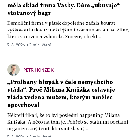
měla sklad firma Vasky. Dům „ukusuje“
stotunový bagr
Demoliční firma v pátek dopoledne začala bourat
výškovou budovu v někdejším továrním areálu ve Zlíně,
která v červenci vyhořela. Zničený objekt...
7. 8. 2026 ▪ 3 min. čtení
PETR HONZEJK
„Prolhaný hlupák v čele nemyslícího
stáda“. Proč Milana Knížáka oslavuje
vláda vedená mužem, kterým umělec
opovrhoval
Někteří říkají, že to byl poslední happening Milana
Knížáka. A něco na tom je. Pohřeb se státními poctami
organizovaný těmi, kterými slavný...