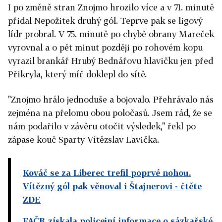
I po změně stran Znojmo hrozilo více a v 71. minutě
přidal Nepožitek druhý gól. Teprve pak se ligový
lídr probral. V 75. minutě po chybě obrany Mareček
vyrovnal a o pět minut později po rohovém kopu
vyrazil brankář Hrubý Bednářovu hlavičku jen před
Přikryla, který míč doklepl do sítě.
"Znojmo hrálo jednoduše a bojovalo. Přehrávalo nás
zejména na přelomu obou poločasů. Jsem rád, že se
nám podařilo v závěru otočit výsledek," řekl po
zápase kouč Sparty Vítězslav Lavička.
Kováč se za Liberec trefil poprvé nohou.
Vítězný gól pak věnoval i Štajnerovi
- čtěte
ZDE
FAČR získala policejní informace o sázkařské