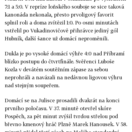
7:1 a 5:0. V repríze loňského souboje se sice taková
kanonáda nekonala, přesto prvoligový favorit
splnil roli a doma zvítězil 1:0. Po osmi minutách
vstřelil po Vukadinovičově přihrávce jediný gól
Hubník, další šance už domácí neproměnili.
Dukla je po vysoké domácí výhře 4:0 nad Příbramí
blízko postupu do čtvrtfinále. Svěřenci Luboše
Kozla v devátém soutěžním zápase za sebou
neprohráli a navázali na nedávnou ligovou výhru
nad stejným soupeřem.
Domácí se na Julisce prosadili dvakrát na konci
prvního poločasu. V 37. minutě otevřel skóre
Pospěch, za pět minut zvýšil tvrdou střelou pod
břevno kmenový hráč Plzně Marek Hanousek. V 58.