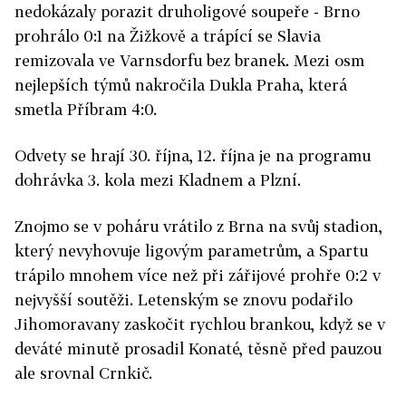
nedokázaly porazit druholigové soupeře - Brno
prohrálo 0:1 na Žižkově a trápící se Slavia
remizovala ve Varnsdorfu bez branek. Mezi osm
nejlepších týmů nakročila Dukla Praha, která
smetla Příbram 4:0.
Odvety se hrají 30. října, 12. října je na programu
dohrávka 3. kola mezi Kladnem a Plzní.
Znojmo se v poháru vrátilo z Brna na svůj stadion,
který nevyhovuje ligovým parametrům, a Spartu
trápilo mnohem více než při zářijové prohře 0:2 v
nejvyšší soutěži. Letenským se znovu podařilo
Jihomoravany zaskočit rychlou brankou, když se v
deváté minutě prosadil Konaté, těsně před pauzou
ale srovnal Crnkič.