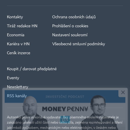
Kontakty
Ochrana osobních údajů
Tiráž redakce HN
Prohlášení o cookies
Economia
Nastavení soukromí
Kariéra v HN
Všeobecné smluvní podmínky
Ceník inzerce
Koupit / darovat předplatné
Eventy
×
Newslettery
RSS kanály
Autorská práva vykonává vydavatel. Bez písemného svolení vydavatele je
zakázáno jakékoli užití částí nebo celku díla, zejména rozmnožování a šíření
jakýmkoli způsobem, mechanickým nebo elektronickým, v českém nebo