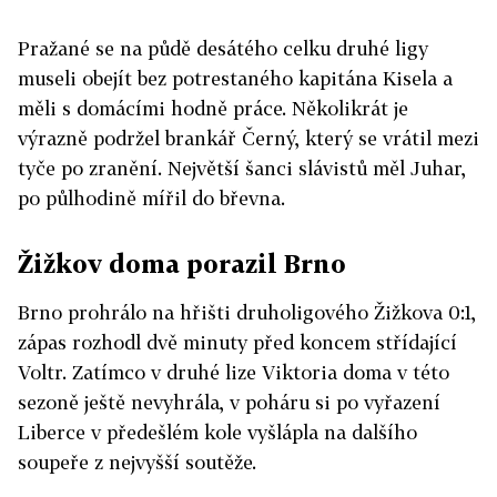
Pražané se na půdě desátého celku druhé ligy
museli obejít bez potrestaného kapitána Kisela a
měli s domácími hodně práce. Několikrát je
výrazně podržel brankář Černý, který se vrátil mezi
tyče po zranění. Největší šanci slávistů měl Juhar,
po půlhodině mířil do břevna.
Žižkov doma porazil Brno
Brno prohrálo na hřišti druholigového Žižkova 0:1,
zápas rozhodl dvě minuty před koncem střídající
Voltr. Zatímco v druhé lize Viktoria doma v této
sezoně ještě nevyhrála, v poháru si po vyřazení
Liberce v předešlém kole vyšlápla na dalšího
soupeře z nejvyšší soutěže.