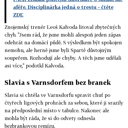
aféře. Disciplinárka jedná o trestu
- čtěte
ZDE
Znojemský trenér Leoš Kalvoda litoval zbytečných
chyb. "Jsem rád, že jsme mohli alespoň jeden zápas
odehrát na domácí půdě. S výsledkem být spokojen
nemohu, ale herně jsme byli Spartě důstojným
soupeřem. Rozhodují ale chyby. A těch jsme udělali
asi více," podotkl Kalvoda.
Slavia s Varnsdorfem bez branek
Slavia si chtěla ve Varnsdorfu spravit chuť po
čtyřech ligových prohrách za sebou, které ji srazily
na předposlední místo v tabulce. Nakonec ale
mohla být ráda, že si do odvety odnesla
bezbrankovou remízu.