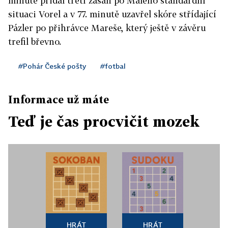
minutě přidal třetí zásah po Malého standardní
situaci Vorel a v 77. minutě uzavřel skóre střídající
Pázler po přihrávce Mareše, který ještě v závěru
trefil břevno.
#Pohár České pošty
#fotbal
Informace už máte
Teď je čas procvičit mozek
HRÁT
HRÁT