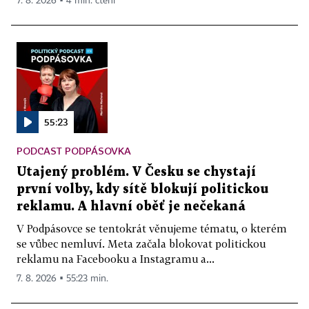
7. 8. 2026 ▪ 4 min. čtení
55:23
PODCAST PODPÁSOVKA
Utajený problém. V Česku se chystají
první volby, kdy sítě blokují politickou
reklamu. A hlavní oběť je nečekaná
V Podpásovce se tentokrát věnujeme tématu, o kterém
se vůbec nemluví. Meta začala blokovat politickou
reklamu na Facebooku a Instagramu a...
7. 8. 2026 ▪ 55:23 min.