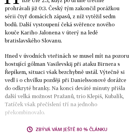
lize Ufě 2:3, když po druhé třetině
prohrávali již 0:3. Český tým zakončil porážkou
sérii čtyř domácích zápasů, z níž vytěžil sedm
bodů. Další vystoupení čeká svěřence nového
kouče Kariho Jalonena v úterý na ledě
bratislavského Slovanu.
Hned v úvodních vteřinách se musel mít na pozoru
hostující gólman Vasilevskij při ataku Birnera s
Řepíkem, situaci však bezchybně ustál. Výtečně si
vedl i o chvilku později při Danielssonově dorážce
do odkryté branky. Na konci deváté minuty přišla
další velká možnost Pražanů, trio Klepiš, Kubalík,
Tatíček však přečíslení tří na jednoho
překombinovalo.
ZBÝVÁ VÁM JEŠTĚ 80 % ČLÁNKU