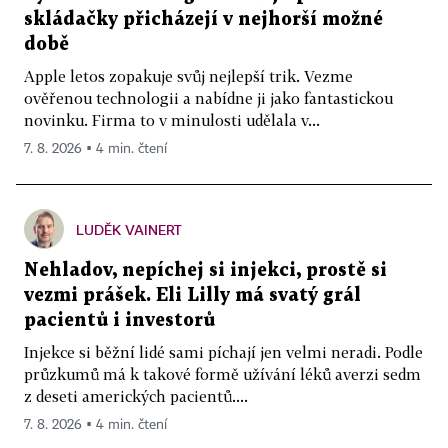
skládačky přicházejí v nejhorší možné
době
Apple letos zopakuje svůj nejlepší trik. Vezme
ověřenou technologii a nabídne ji jako fantastickou
novinku. Firma to v minulosti udělala v...
7. 8. 2026 ▪ 4 min. čtení
LUDĚK VAINERT
Nehladov, nepíchej si injekci, prostě si
vezmi prášek. Eli Lilly má svatý grál
pacientů i investorů
Injekce si běžní lidé sami píchají jen velmi neradi. Podle
průzkumů má k takové formě užívání léků averzi sedm
z deseti amerických pacientů....
7. 8. 2026 ▪ 4 min. čtení