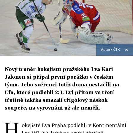
Autor ▪
ČTK
Nový trenér hokejistů pražského Lva Kari
Jalonen si připal první porážku v českém
týmu. Jeho svěřenci totiž doma nestačili na
Ufu, které podlehli 2:3. Lvi přitom ve třetí
třetině takřka smazali třígólový náskok
soupeře, na vyrovnání už ale neměli.
H
okejisté Lva Praha podlehli v Kontinentální