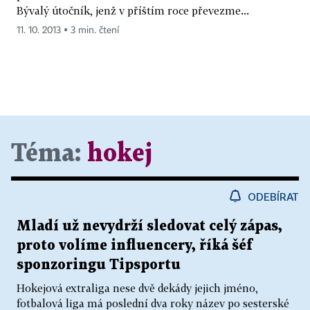
Bývalý útočník, jenž v příštím roce převezme...
11. 10. 2013 ▪ 3 min. čtení
Téma:
hokej
ODEBÍRAT
Mladí už nevydrží sledovat celý zápas,
proto volíme influencery, říká šéf
sponzoringu Tipsportu
Hokejová extraliga nese dvě dekády jejich jméno,
fotbalová liga má poslední dva roky název po sesterské