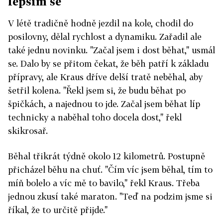
lepším se
V létě tradičně hodně jezdil na kole, chodil do
posilovny, dělal rychlost a dynamiku. Zařadil ale
také jednu novinku. "Začal jsem i dost běhat," usmál
se. Dalo by se přitom čekat, že běh patří k základu
přípravy, ale Kraus dříve delší tratě neběhal, aby
šetřil kolena. "Řekl jsem si, že budu běhat po
špičkách, a najednou to jde. Začal jsem běhat líp
technicky a naběhal toho docela dost," řekl
skikrosař.
Běhal třikrát týdně okolo 12 kilometrů. Postupně
přicházel běhu na chuť. "Čím víc jsem běhal, tím to
míň bolelo a víc mě to bavilo," řekl Kraus. Třeba
jednou zkusí také maraton. "Teď na podzim jsme si
říkal, že to určitě přijde."