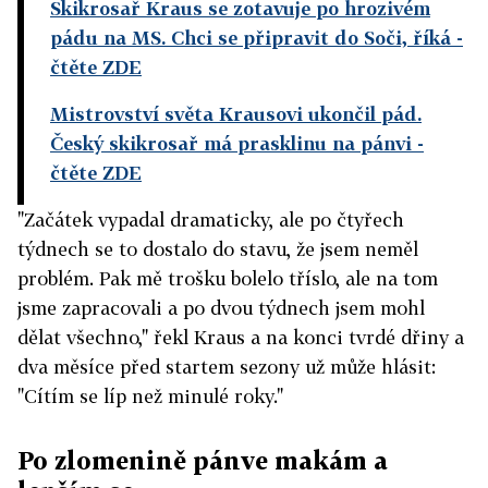
Skikrosař Kraus se zotavuje po hrozivém
pádu na MS. Chci se připravit do Soči, říká
-
čtěte ZDE
Mistrovství světa Krausovi ukončil pád.
Český skikrosař má prasklinu na pánvi
-
čtěte ZDE
"Začátek vypadal dramaticky, ale po čtyřech
týdnech se to dostalo do stavu, že jsem neměl
problém. Pak mě trošku bolelo tříslo, ale na tom
jsme zapracovali a po dvou týdnech jsem mohl
dělat všechno," řekl Kraus a na konci tvrdé dřiny a
dva měsíce před startem sezony už může hlásit:
"Cítím se líp než minulé roky."
Po zlomenině pánve makám a