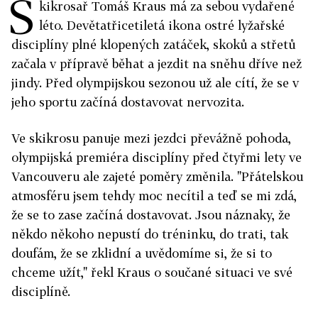
S
kikrosař Tomáš Kraus má za sebou vydařené
léto. Devětatřicetiletá ikona ostré lyžařské
disciplíny plné klopených zatáček, skoků a střetů
začala v přípravě běhat a jezdit na sněhu dříve než
jindy. Před olympijskou sezonou už ale cítí, že se v
jeho sportu začíná dostavovat nervozita.
Ve skikrosu panuje mezi jezdci převážně pohoda,
olympijská premiéra disciplíny před čtyřmi lety ve
Vancouveru ale zajeté poměry změnila. "Přátelskou
atmosféru jsem tehdy moc necítil a teď se mi zdá,
že se to zase začíná dostavovat. Jsou náznaky, že
někdo někoho nepustí do tréninku, do trati, tak
doufám, že se zklidní a uvědomíme si, že si to
chceme užít," řekl Kraus o součané situaci ve své
disciplíně.