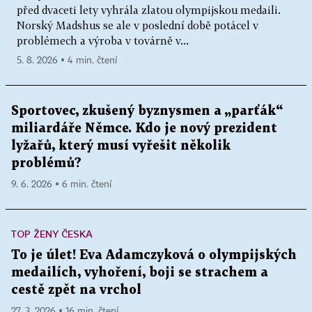
před dvaceti lety vyhrála zlatou olympijskou medaili.
Norský Madshus se ale v poslední době potácel v
problémech a výroba v továrně v...
5. 8. 2026 ▪ 4 min. čtení
Sportovec, zkušený byznysmen a „parťák“
miliardáře Němce. Kdo je nový prezident
lyžařů, který musí vyřešit několik
problémů?
9. 6. 2026 ▪ 6 min. čtení
TOP ŽENY ČESKA
To je úlet! Eva Adamczyková o olympijských
medailích, vyhoření, boji se strachem a
cestě zpět na vrchol
27. 3. 2026 ▪ 16 min. čtení