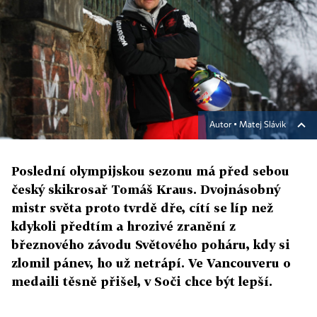
Autor ▪
Matej Slávik
Poslední olympijskou sezonu má před sebou
český skikrosař Tomáš Kraus. Dvojnásobný
mistr světa proto tvrdě dře, cítí se líp než
kdykoli předtím a hrozivé zranění z
březnového závodu Světového poháru, kdy si
zlomil pánev, ho už netrápí. Ve Vancouveru o
medaili těsně přišel, v Soči chce být lepší.