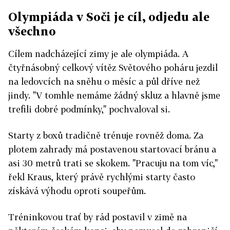
Olympiáda v Soči je cíl, odjedu ale
všechno
Cílem nadcházející zimy je ale olympiáda. A
čtyřnásobný celkový vítěz Světového poháru jezdil
na ledovcích na sněhu o měsíc a půl dříve než
jindy. "V tomhle nemáme žádný skluz a hlavně jsme
trefili dobré podmínky," pochvaloval si.
Starty z boxů tradičně trénuje rovněž doma. Za
plotem zahrady má postavenou startovací bránu a
asi 30 metrů trati se skokem. "Pracuju na tom víc,"
řekl Kraus, který právě rychlými starty často
získává výhodu oproti soupeřům.
Tréninkovou trať by rád postavil v zimě na