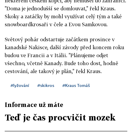
některém českém kopci, aby nemusel do zahraničí.
"Doma je jednodušší se domlouvat," řekl Kraus.
Skoky a zatáčky by mohl využívat celý tým a také
snowboardkrosaři v čele a Evou Samkovou.
Světový pohár odstartuje začátkem prosince v
kanadské Nakisce, další závody před koncem roku
budou ve Francii a v Itálii. "Plánujeme odjet
všechno, včetně Kanady. Bude toho dost, hodně
cestování, ale takový je plán," řekl Kraus.
#lyžování
#skikros
#Kraus Tomáš
Informace už máte
Teď je čas procvičit mozek