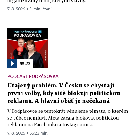
organizovaný těmi, kterými slavný...
7. 8. 2026 ▪ 4 min. čtení
55:23
PODCAST PODPÁSOVKA
Utajený problém. V Česku se chystají
první volby, kdy sítě blokují politickou
reklamu. A hlavní oběť je nečekaná
V Podpásovce se tentokrát věnujeme tématu, o kterém
se vůbec nemluví. Meta začala blokovat politickou
reklamu na Facebooku a Instagramu a...
7. 8. 2026 ▪ 55:23 min.