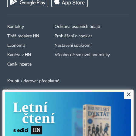
Kontakty
Ochrana osobních údajů
Tiráž redakce HN
Prohlášení o cookies
Economia
Nastavení soukromí
Kariéra v HN
Všeobecné smluvní podmínky
Ceník inzerce
Koupit / darovat předplatné
Eventy
×
Newslettery
RSS kanály
Autorská práva vykonává vydavatel. Bez písemného svolení vydavatele je