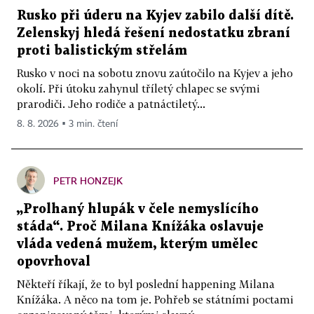
Rusko při úderu na Kyjev zabilo další dítě.
Zelenskyj hledá řešení nedostatku zbraní
proti balistickým střelám
Rusko v noci na sobotu znovu zaútočilo na Kyjev a jeho
okolí. Při útoku zahynul tříletý chlapec se svými
prarodiči. Jeho rodiče a patnáctiletý...
8. 8. 2026 ▪ 3 min. čtení
PETR HONZEJK
„Prolhaný hlupák v čele nemyslícího
stáda“. Proč Milana Knížáka oslavuje
vláda vedená mužem, kterým umělec
opovrhoval
Někteří říkají, že to byl poslední happening Milana
Knížáka. A něco na tom je. Pohřeb se státními poctami