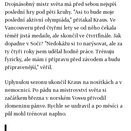
Dvojnásobný mistr světa má před sebou nejspíš
poslední hry pod pěti kruhy. "Asi to bude moje
poslední aktivní olympiáda," přitakal Kraus. Ve
Vancouveru před čtyřmi lety se od něho čekala
téměř jistá medaile, ale skončil ve čtvrtfinále. Jak
dopadne v Soči? "Nedokážu si to narýsovat, ale za
ty čtyři roky jsem udělal hodně práce. Trénuju
fyzicky, ale mám i přípravu před závodem a budu
připravenější," věřil.
Uplynulou sezonu ukončil Kraus na nosítkách a v
nemocnici. Po pádu na mistrovství světa si
začátkem března v norském Vossu přivodil
zlomeninu pánve. Rychle se uzdravil a po měsíci a
půl mohl trénovat naplno.