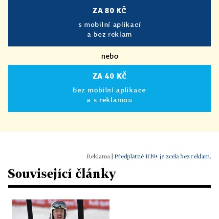
ZA 80 KČ
s mobilní aplikací
a bez reklam
nebo
ZA 40 KČ
bez mobilní aplikace
a s reklamou
|
Předplatné HN+ je zcela bez reklam.
Související články