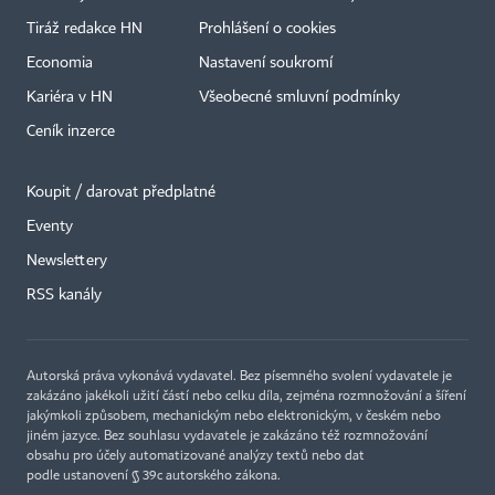
Tiráž redakce HN
Prohlášení o cookies
Economia
Nastavení soukromí
Kariéra v HN
Všeobecné smluvní podmínky
Ceník inzerce
Koupit / darovat předplatné
Eventy
×
Newslettery
RSS kanály
Autorská práva vykonává vydavatel. Bez písemného svolení vydavatele je
zakázáno jakékoli užití částí nebo celku díla, zejména rozmnožování a šíření
jakýmkoli způsobem, mechanickým nebo elektronickým, v českém nebo
jiném jazyce. Bez souhlasu vydavatele je zakázáno též rozmnožování
obsahu pro účely automatizované analýzy textů nebo dat
podle ustanovení § 39c autorského zákona.