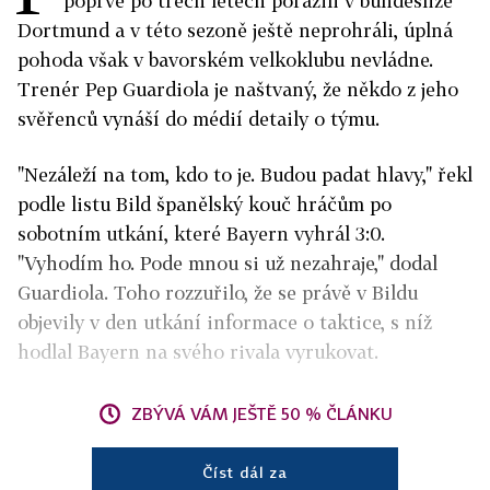
poprvé po třech letech porazili v bundeslize
Dortmund a v této sezoně ještě neprohráli, úplná
pohoda však v bavorském velkoklubu nevládne.
Trenér Pep Guardiola je naštvaný, že někdo z jeho
svěřenců vynáší do médií detaily o týmu.
"Nezáleží na tom, kdo to je. Budou padat hlavy," řekl
podle listu Bild španělský kouč hráčům po
sobotním utkání, které Bayern vyhrál 3:0.
"Vyhodím ho. Pode mnou si už nezahraje," dodal
Guardiola. Toho rozzuřilo, že se právě v Bildu
objevily v den utkání informace o taktice, s níž
hodlal Bayern na svého rivala vyrukovat.
ZBÝVÁ VÁM JEŠTĚ 50 % ČLÁNKU
Číst dál za