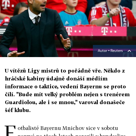
Autor ▪
Reuters
U vítězů Ligy mistrů to pořádně vře. Někdo z
hráčské kabiny údajně donáší médiím
informace o taktice, vedení Bayernu se proto
čílí. "Bude mít velký problém nejen s trenérem
Guardiolou, ale i se mnou," varoval donašeče
šéf klubu.
F
otbalisté Bayernu Mnichov sice v sobotu