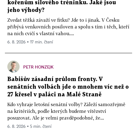
kořenům silového tréninku. Jaké jsou
jeho výhody?
Zvedat těžká závaží ve fitku? Jde to i jinak. V Česku
přibývá venkovních posiloven a spolu s tím i těch, kteří
na nich cvičí s vlastní vahou....
6. 8. 2026 ▪ 17 min. čtení
PETR HONZEJK
Babišův zásadní průlom fronty. V
senátních volbách jde o mnohem víc než o
27 křesel v paláci na Malé Straně
Kdo vyhraje letošní senátní volby? Záleží samozřejmě
na kritériích, podle kterých budeme vítězství
posuzovat. Ale je velmi pravděpodobné, že...
6. 8. 2026 ▪ 5 min. čtení