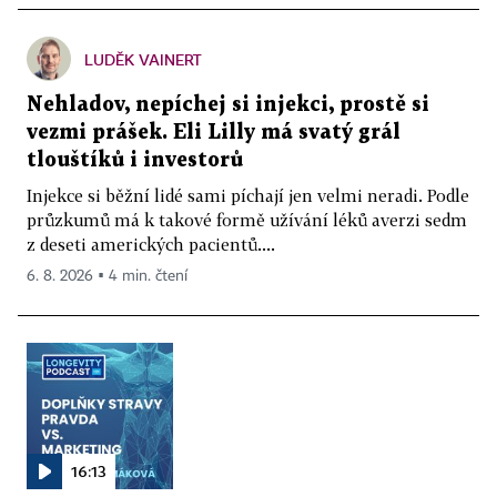
LUDĚK VAINERT
Nehladov, nepíchej si injekci, prostě si
vezmi prášek. Eli Lilly má svatý grál
tlouštíků i investorů
Injekce si běžní lidé sami píchají jen velmi neradi. Podle
průzkumů má k takové formě užívání léků averzi sedm
z deseti amerických pacientů....
6. 8. 2026 ▪ 4 min. čtení
16:13