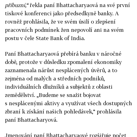
příbuzní,“
řekla paní Bhattacharyaová na své první
tiskové konferenci jako předsedkyně banky. A
rovněž prohlásila, že ve svém úsilí o zlepšení
pracovních podmínek žen nepovolí ani na svém
postu v čele State Bank of India.
Paní Bhattacharyaová přebírá banku v náročné
době, protože v důsledku zpomalení ekonomiky
zaznamenala nárůst nesplácených úvěrů, a to
zejména od malých a středních podniků,
individuálních dlužníků a subjektů z oblasti
zemědělství. „Budeme se snažit bojovat
s nesplácenými aktivy a využívat všech dostupných
zbraní k získání našich pohledávek,“ prohlásila
paní Bhattacharyová.
Jmenování paní Bhattacharyaové rozšiřuje počet