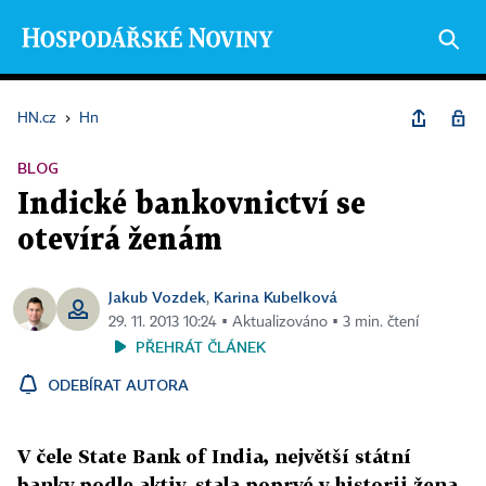
HN.cz
›
Hn
BLOG
Indické bankovnictví se
otevírá ženám
Jakub Vozdek
Karina Kubelková
,
29. 11. 2013 10:24 ▪ Aktualizováno ▪ 3 min. čtení
PŘEHRÁT ČLÁNEK
ODEBÍRAT AUTORA
V čele State Bank of India, největší státní
banky podle aktiv, stala poprvé v historii žena.