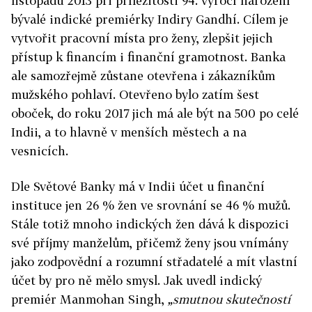
listopadu 2013 při příležitosti 94. výročí narození
bývalé indické premiérky Indiry Gandhí. Cílem je
vytvořit pracovní místa pro ženy, zlepšit jejich
přístup k financím i finanční gramotnost. Banka
ale samozřejmě zůstane otevřena i zákazníkům
mužského pohlaví. Otevřeno bylo zatím šest
oboček, do roku 2017 jich má ale být na 500 po celé
Indii, a to hlavně v menších městech a na
vesnicích.
Dle Světové Banky má v Indii účet u finanční
instituce jen 26 % žen ve srovnání se 46 % mužů.
Stále totiž mnoho indických žen dává k dispozici
své příjmy manželům, přičemž ženy jsou vnímány
jako zodpovědní a rozumní střadatelé a mít vlastní
účet by pro ně mělo smysl. Jak uvedl indický
premiér Manmohan Singh,
„smutnou skutečností