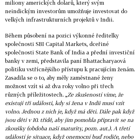
miliony amerických dolarů, který svým
neindickým investorům umožňuje investovat do
velkých infrastrukturních projektů v Indii.
Během působení na pozici výkonné ředitelky
společnosti SBI Capital Markets, dceřiné
společnosti State Bank of India a přední investiční
banky v zemi, představila paní Bhattacharyaová
politiku vstřícnějšího přístupu k pracujícím ženám.
Zasadila se o to, aby měly zaměstnané ženy
možnost vzít si až dva roky volno při třech
různých příležitostech. „
Ze zkušeností víme, že
existují tři události, kdy si žena v Indii musí vzít
volno. Jednou z nich je, když má děti. Dále pak když
jsou děti v 10. třídě, aby jim pomohla připravit se na
zkoušky (obdoba naší maturity, pozn. aut.). A třetí
událostí je situace, když onemocní buď rodiče, nebo