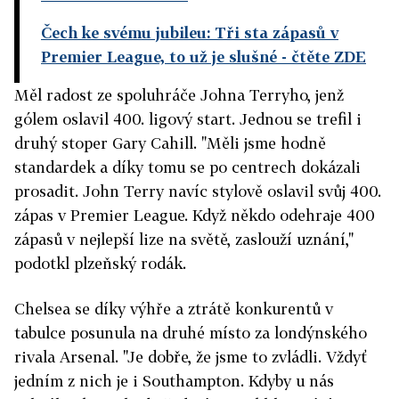
Čech ke svému jubileu: Tři sta zápasů v
Premier League, to už je slušné
- čtěte ZDE
Měl radost ze spoluhráče Johna Terryho, jenž
gólem oslavil 400. ligový start. Jednou se trefil i
druhý stoper Gary Cahill. "Měli jsme hodně
standardek a díky tomu se po centrech dokázali
prosadit. John Terry navíc stylově oslavil svůj 400.
zápas v Premier League. Když někdo odehraje 400
zápasů v nejlepší lize na světě, zaslouží uznání,"
podotkl plzeňský rodák.
Chelsea se díky výhře a ztrátě konkurentů v
tabulce posunula na druhé místo za londýnského
rivala Arsenal. "Je dobře, že jsme to zvládli. Vždyť
jedním z nich je i Southampton. Kdyby u nás