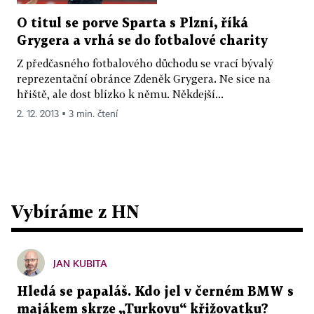
O titul se porve Sparta s Plzní, říká
Grygera a vrhá se do fotbalové charity
Z předčasného fotbalového důchodu se vrací bývalý
reprezentační obránce Zdeněk Grygera. Ne sice na
hřiště, ale dost blízko k němu. Někdejší...
2. 12. 2013 ▪ 3 min. čtení
Vybíráme z HN
JAN KUBITA
Hledá se papaláš. Kdo jel v černém BMW s
majákem skrze „Turkovu“ křižovatku?