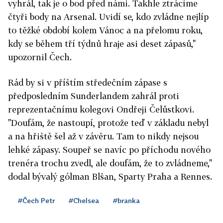
vyhrál, tak je o bod před námi. Takhle ztrácíme
čtyři body na Arsenal. Uvidí se, kdo zvládne nejlíp
to těžké období kolem Vánoc a na přelomu roku,
kdy se během tří týdnů hraje asi deset zápasů,"
upozornil Čech.
Rád by si v příštím středečním zápase s
předposledním Sunderlandem zahrál proti
reprezentačnímu kolegovi Ondřeji Čelůstkovi.
"Doufám, že nastoupí, protože teď v základu nebyl
a na hřiště šel až v závěru. Tam to nikdy nejsou
lehké zápasy. Soupeř se navíc po příchodu nového
trenéra trochu zvedl, ale doufám, že to zvládneme,"
dodal bývalý gólman Blšan, Sparty Praha a Rennes.
#Čech Petr
#Chelsea
#branka