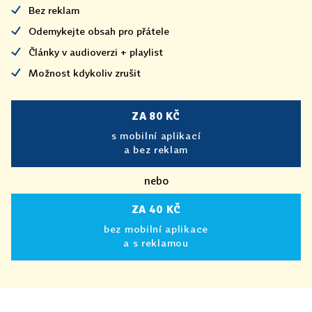
Bez reklam
Odemykejte obsah pro přátele
Články v audioverzi + playlist
Možnost kdykoliv zrušit
ZA 80 KČ
s mobilní aplikací
a bez reklam
nebo
ZA 40 KČ
bez mobilní aplikace
a s reklamou