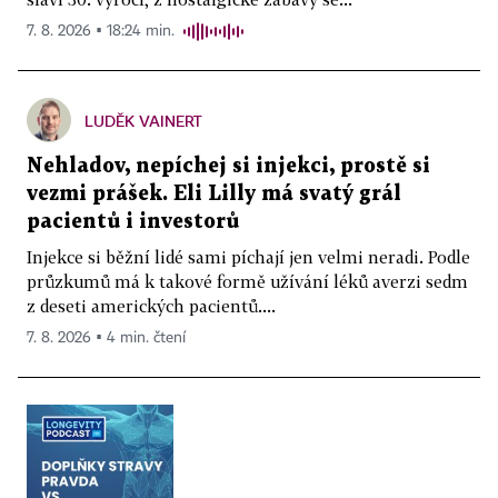
7. 8. 2026 ▪ 18:24 min.
LUDĚK VAINERT
Nehladov, nepíchej si injekci, prostě si
vezmi prášek. Eli Lilly má svatý grál
pacientů i investorů
Injekce si běžní lidé sami píchají jen velmi neradi. Podle
průzkumů má k takové formě užívání léků averzi sedm
z deseti amerických pacientů....
7. 8. 2026 ▪ 4 min. čtení