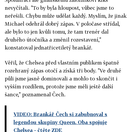
nevyčítali. "To by byla hloupost, vůbec jsme to
neřešili. Chybu může udělat každý. Myslím, že jinak
Michael odehrál dobrý zápas. V poločase střídal,
ale bylo to jen kvůli tomu, že tam trenér dal
druhého útočníka a změnil rozestavení,"
konstatoval jednatřicetiletý brankář.
Věřil, že Chelsea před vlastním publikem špatně
rozehraný zápas otočí a získá tři body. "Ve druhé
půli jsme jasně dominovali a mohlo to skončit i
vyšším rozdílem, protože jsme měli ještě další
šance," poznamenal Čech.
VIDEO: Brankář Čech si zabubnoval s
legendou skupiny Queen. Oba spojuje
Chelsea
- čtěte ZDE