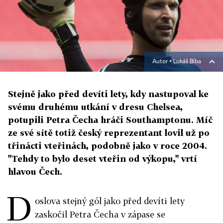
Autor ▪
Lukáš Bíba
Stejně jako před devíti lety, kdy nastupoval ke
svému druhému utkání v dresu Chelsea,
potupili Petra Čecha hráči Southamptonu. Míč
ze své sítě totiž český reprezentant lovil už po
třinácti vteřinách, podobně jako v roce 2004.
"Tehdy to bylo deset vteřin od výkopu," vrtí
hlavou Čech.
D
oslova stejný gól jako před devíti lety
zaskočil Petra Čecha v zápase se