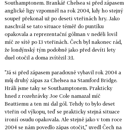
Southamptonem. Brankář Chelsea si před zápasem
anglické ligy vzpomněl na rok 2004, kdy ho stejný
soupeř překonal už po deseti vteřinách hry. Jako
naschvál se tato situace téměř do puntíku
opakovala a reprezentační gólman v neděli lovil
míč ze sítě po 13 vteřinách. Čech byl nakonec rád,
že londýnský tým podobně jako před devíti lety
duel otočil a doma zvítězil 3:1.
"Já si před zápasem paradoxně vybavil rok 2004 a
můj druhý zápas za Chelsea na Stamford Bridge.
Hráli jsme taky se Southamptonem. Prakticky
hned z rozehrávky Joe Cole namazal míč
Beattiemu a ten mi dal gól. Tehdy to bylo deset
vteřin od výkopu, teď se prakticky stejná situace
ironií osudu opakovala. Ale stejně jako v tom roce
2004 se nám povedlo zápas otočit," uvedl Čech na