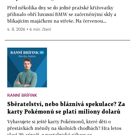
Před několika dny se do jedné pražské křižovatky
přihnalo obří luxusní BMW se začerněnými skly a
blikajícím majáčkem na střeše. Na červenou...
4. 8. 2026 ▪ 6 min. čtení
RANNÍ BRÍFINK
Sběratelství, nebo bláznivá spekulace? Za
karty Pokémonů se platí miliony dolarů
Vybavujete si ještě karty Pokémonů, které děti o
přestávkách měnily na školních chodbách? Hra letos
slaví 30. výročí, z nostalgické zábavy se...