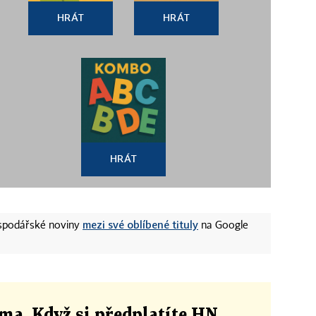
HRÁT
HRÁT
HRÁT
mezi své oblíbené tituly
ospodářské noviny
na Google
ma. Když si předplatíte HN,