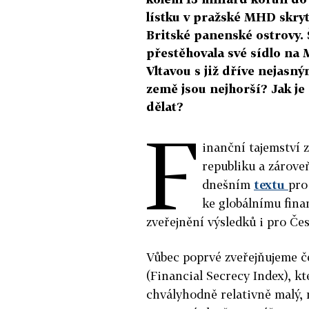
lístku v pražské MHD skry
Britské panenské ostrovy. 
přestěhovala své sídlo na 
Vltavou s již dříve nejasn
země jsou nejhorší? Jak j
dělat?
F
inanční tajemství z
republiku a zároveň
dnešním
textu
pro
ke globálnímu fina
zveřejnění výsledků i pro Če
Vůbec poprvé zveřejňujeme č
(Financial Secrecy Index), kt
chvályhodně relativně malý,