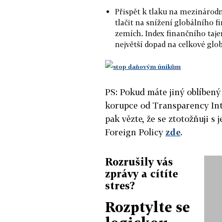
Přispět k tlaku na mezinárod
tlačit na snížení globálního f
zemích. Index finančního taje
největší dopad na celkové glob
PS: Pokud máte jiný oblíben
korupce od Transparency Inte
pak vězte, že se ztotožňuji s
Foreign Policy
zde
.
Rozrušily vás
zprávy a cítíte
stres?
Rozptylte se