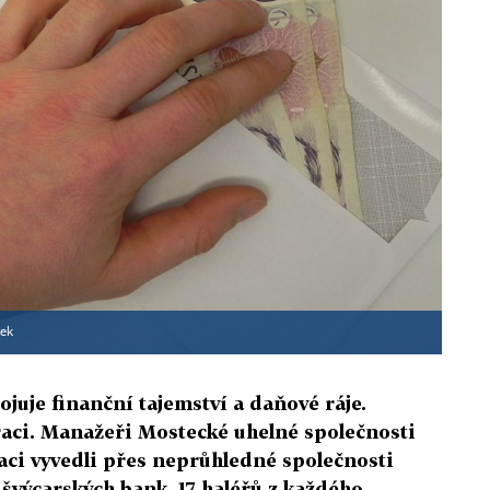
ček
juje finanční tajemství a daňové ráje.
raci. Manažeři Mostecké uhelné společnosti
aci vyvedli přes neprůhledné společnosti
švýcarských bank. 17 haléřů z každého