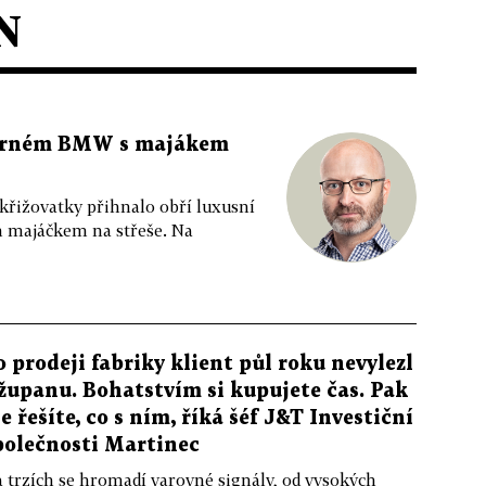
N
 černém BMW s majákem
 křižovatky přihnalo obří luxusní
m majáčkem na střeše. Na
o prodeji fabriky klient půl roku nevylezl
 županu. Bohatstvím si kupujete čas. Pak
le řešíte, co s ním, říká šéf J&T Investiční
polečnosti Martinec
 trzích se hromadí varovné signály, od vysokých