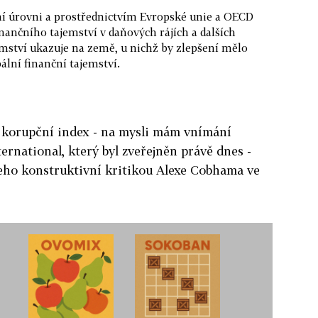
ní úrovni a prostřednictvím Evropské unie a OECD
inančního tajemství v daňových rájích a dalších
mství ukazuje na země, u nichž by zlepšení mělo
ální finanční tajemství.
ý korupční index - na mysli mám vnímání
rnational, který byl zveřejněn právě dnes -
 jeho konstruktivní kritikou Alexe Cobhama ve