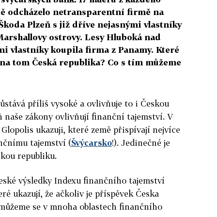
tě odcházelo netransparentní firmě na
Škoda Plzeň s již dříve nejasnými vlastníky
Marshallovy ostrovy. Lesy Hluboká nad
ými vlastníky koupila firma z Panamy. Které
e na tom Česká republika? Co s tím můžeme
ůstává příliš vysoké a ovlivňuje to i Českou
 naše zákony ovlivňují finanční tajemství. V
 Glopolis ukazuji, které země přispívají nejvíce
nčnímu tajemství (
Švýcarsko
!). Jedinečné je
skou republiku.
eské výsledky Indexu finančního tajemství
eré ukazují, že ačkoliv je příspěvek Česka
 můžeme se v mnoha oblastech finančního