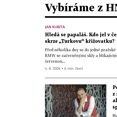
Vybíráme z H
JAN KUBITA
Hledá se papaláš. Kdo jel v
skrze „Turkovu“ křižovatku?
Před několika dny se do jedné pražské
BMW se začerněnými skly a blikající
červenou...
4. 8. 2026 ▪ 6 min. čtení
P
z
a
s
Na