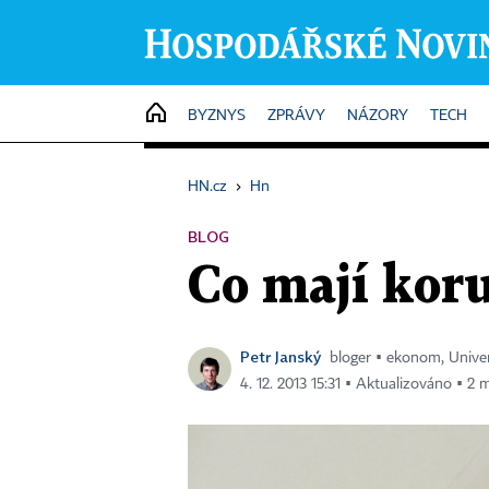
HOME
BYZNYS
ZPRÁVY
NÁZORY
TECH
HN.cz
›
Hn
BLOG
Co mají kor
Petr Janský
bloger ▪ ekonom, Univer
4. 12. 2013 15:31 ▪ Aktualizováno ▪ 2 m