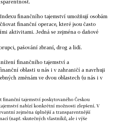
ansparentnost.
Indexu finančního tajemství umožňují osobám
čňovat finanční operace, které jsou často
ními aktivitami. Jedná se zejména o daňové
orupci, pašování zbraní, drog a lidí.
snížení finančního tajemství a
inanční oblasti u nás i v zahraničí a navrhuji
řebných změnám ve dvou oblastech (u nás i v
it finanční tajemství poskytovaného Českou
tajemství nabízí konkrétní možnosti zlepšení. V
levantní zejména úplnější a transparentnější
ací (např. skutečných vlastníků, ale i výše