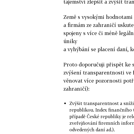
tajemství zlepšit a zvýšit tr
Země s vysokými hodnotami 
a firmám ze zahraničí uskute
spojeny s více či méně legál
úniky
a vyhýbání se placení daní, k
Proto doporučuji přispět ke 
zvýšení transparentnosti ve f
věnovat více pozornosti pot
zahraničí):
Zvýšit transparentnost a sníž
republikou. Index finančního 
případě České republiky je re
zveřejňování firemních inform
odvedených daní ad.).