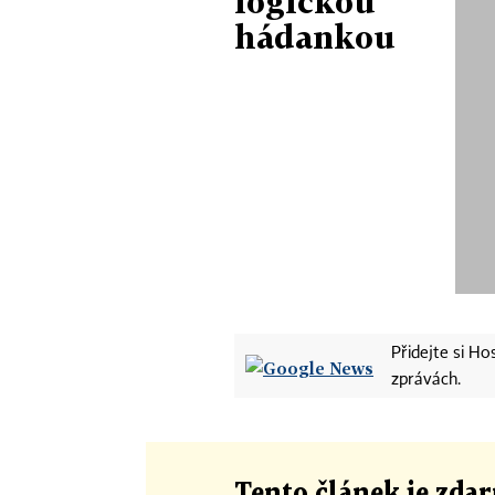
logickou
hádankou
Přidejte si H
zprávách.
Tento článek
je
zdar