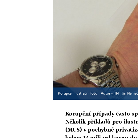
Korupce - ilustrační foto
Autor ▪
HN – Jiří Něme
Korupční případy často spo
Několik příkladů pro ilust
(MUS) v pochybné privatiz
kolem 13 miliard korun do 