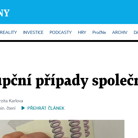
REALITY
INVESTICE
PODCASTY
HRY
PročNe
ARCHIV
D
upční případy spole
zita Karlova
PŘEHRÁT ČLÁNEK
in. čtení