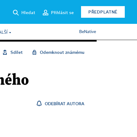
PŘEDPLATNÉ
Hledat
Přihlásit se
BeNative
ALŠÍ
Sdílet
Odemknout známému
čného
ODEBÍRAT AUTORA