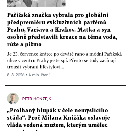
Pařížská značka vybrala pro globální
předpremiéru exkluzivních parfémů
Prahu, Varšavu a Krakov. Matka a syn
osobně představili kreace na téma voda,
růže a pižmo
Je 23. července krátce po deváté ráno a módní Pařížská
ulice v centru Prahy ještě spí. Přesto se tudy začínají
trousit vybraní lifestyloví...
8. 8. 2026 ▪ 4 min. čtení
PETR HONZEJK
„Prolhaný hlupák v čele nemyslícího
stáda“. Proč Milana Knížáka oslavuje
vláda vedená mužem, kterým umělec