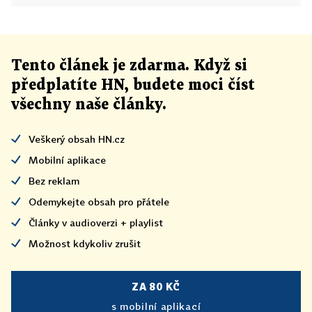
Tento článek
je
zdarma. Když si
předplatíte HN, budete moci číst
všechny naše články
.
Veškerý obsah HN.cz
Mobilní aplikace
Bez reklam
Odemykejte obsah pro přátele
Články v audioverzi + playlist
Možnost kdykoliv zrušit
ZA 80 KČ
s mobilní aplikací