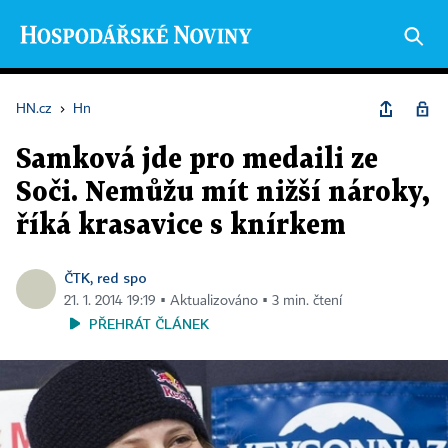
HN.cz
›
Hn
Samková jde pro medaili ze
Soči. Nemůžu mít nižší nároky,
říká krasavice s knírkem
ČTK, red spo
21. 1. 2014 19:19 ▪ Aktualizováno ▪ 3 min. čtení
PŘEHRÁT ČLÁNEK