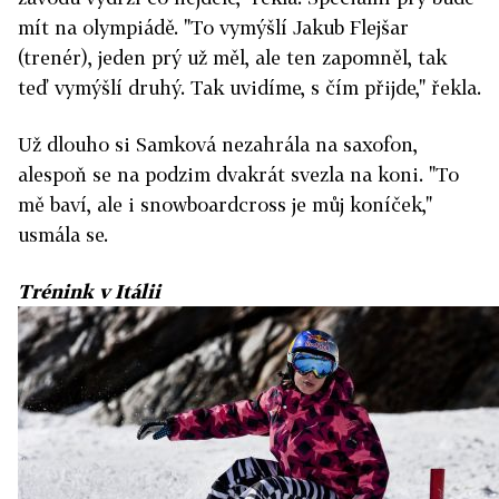
mít na olympiádě. "To vymýšlí Jakub Flejšar
(trenér), jeden prý už měl, ale ten zapomněl, tak
teď vymýšlí druhý. Tak uvidíme, s čím přijde," řekla.
Už dlouho si Samková nezahrála na saxofon,
alespoň se na podzim dvakrát svezla na koni. "To
mě baví, ale i snowboardcross je můj koníček,"
usmála se.
Trénink v Itálii