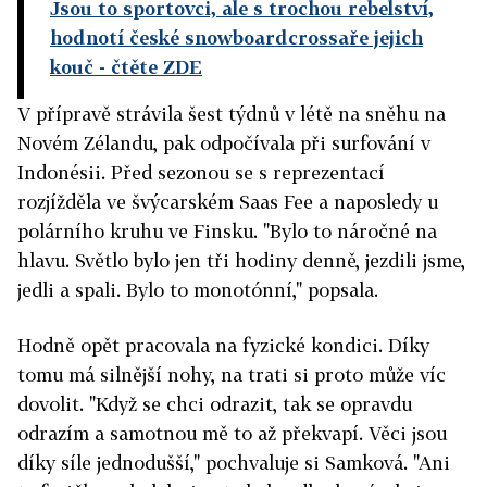
Jsou to sportovci, ale s trochou rebelství,
hodnotí české snowboardcrossaře jejich
kouč
- čtěte ZDE
V přípravě strávila šest týdnů v létě na sněhu na
Novém Zélandu, pak odpočívala při surfování v
Indonésii. Před sezonou se s reprezentací
rozjížděla ve švýcarském Saas Fee a naposledy u
polárního kruhu ve Finsku. "Bylo to náročné na
hlavu. Světlo bylo jen tři hodiny denně, jezdili jsme,
jedli a spali. Bylo to monotónní," popsala.
Hodně opět pracovala na fyzické kondici. Díky
tomu má silnější nohy, na trati si proto může víc
dovolit. "Když se chci odrazit, tak se opravdu
odrazím a samotnou mě to až překvapí. Věci jsou
díky síle jednodušší," pochvaluje si Samková. "Ani