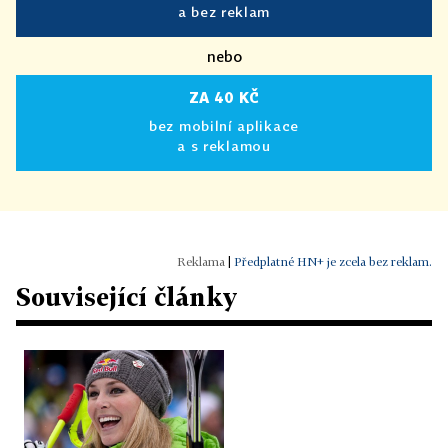
a bez reklam
nebo
ZA 40 KČ
bez mobilní aplikace
a s reklamou
|
Předplatné HN+ je zcela bez reklam.
Související články