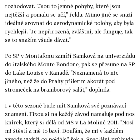
rozhodovat. "Jsou to jemné pohyby, které jsou
nejtěžší a pomalu se učí," řekla. Mimo jiné se snaží
ideálně srovnat do aerodynamické polohy, aby byla
rychlejší. "Je nepřirozená, zvláštní, ale funguje, tak
se to snažím všude dávat."
Po SP v Montafonu zamíří Samková na univerziádu
do italského Monte Bondone, pak se přesune na SP
do Lake Louise v Kanadě. "Neznamená to nic
jiného, než že do Prahy přiletím akorát pod
stromeček na bramborový salát," doplnila.
I v této sezoně bude mít Samková své poznávací
znamení. Fixou si na každý závod namaluje pod nos
knírek, který si dělá od MS v La Molině 2011. "Nosí
mi štěstí a mě to baví. Doufám, že mi v každém
závodu vydrží co nejdéle," řekla. Speciální prý bude