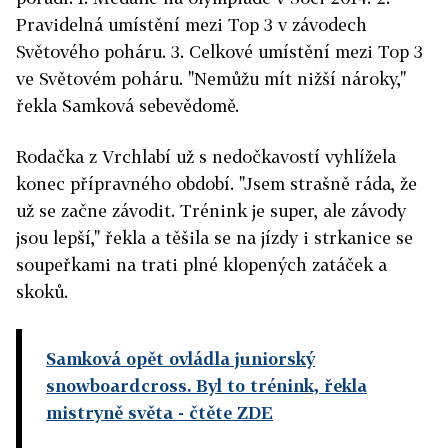
Pravidelná umístění mezi Top 3 v závodech
Světového poháru. 3. Celkové umístění mezi Top 3
ve Světovém poháru. "Nemůžu mít nižší nároky,"
řekla Samková sebevědomě.
Rodačka z Vrchlabí už s nedočkavostí vyhlížela
konec přípravného období. "Jsem strašně ráda, že
už se začne závodit. Trénink je super, ale závody
jsou lepší," řekla a těšila se na jízdy i strkanice se
soupeřkami na trati plné klopených zatáček a
skoků.
Samková opět ovládla juniorský
snowboardcross. Byl to trénink, řekla
mistryně světa
- čtěte ZDE