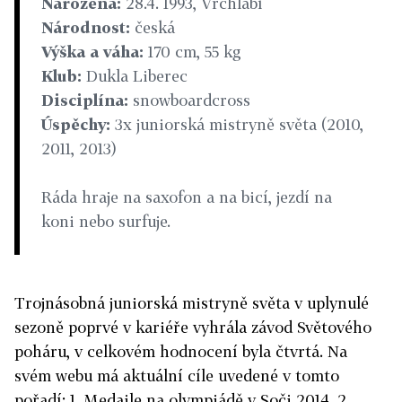
Narozena:
28.4. 1993, Vrchlabí
Národnost:
česká
Výška a váha:
170 cm, 55 kg
Klub:
Dukla Liberec
Disciplína:
snowboardcross
Úspěchy:
3x juniorská mistryně světa (2010,
2011, 2013)
Ráda hraje na saxofon a na bicí, jezdí na
koni nebo surfuje.
Trojnásobná juniorská mistryně světa v uplynulé
sezoně poprvé v kariéře vyhrála závod Světového
poháru, v celkovém hodnocení byla čtvrtá. Na
svém webu má aktuální cíle uvedené v tomto
pořadí: 1. Medaile na olympiádě v Soči 2014. 2.