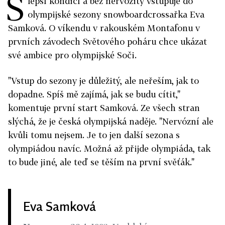
S
lepší kondicí a bez nervozity vstupuje do
olympijské sezony snowboardcrossařka Eva
Samková. O víkendu v rakouském Montafonu v
prvních závodech Světového poháru chce ukázat
své ambice pro olympijské Soči.
"Vstup do sezony je důležitý, ale neřeším, jak to
dopadne. Spíš mě zajímá, jak se budu cítit,"
komentuje první start Samková. Ze všech stran
slýchá, že je česká olympijská naděje. "Nervózní ale
kvůli tomu nejsem. Je to jen další sezona s
olympiádou navíc. Možná až přijde olympiáda, tak
to bude jiné, ale teď se těším na první svěťák."
Eva Samková