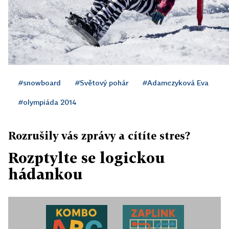
#snowboard
#Světový pohár
#Adamczyková Eva
#olympiáda 2014
Rozrušily vás zprávy a cítíte stres?
Rozptylte se logickou
hádankou