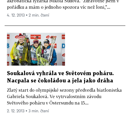
akrobatická lyžařka Nikola Sudová. "Zdravotně jsem v
pořádku a mám o jednoho spozora víc než loni,"...
4. 12. 2013 ▪ 2 min. čtení
Soukalová vyhrála ve Světovém poháru.
Nacpala se čokoládou a jela jako dráha
Zlatý start do olympijské sezony předvedla biatlonistka
Gabriela Soukalová. Ve vytrvalostním závodu
Světového poháru v Östersundu na 15...
2. 12. 2013 ▪ 3 min. čtení