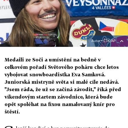
Autor ▪
ČTK/AP
Medaili ze Soči a umístění na bedně v
celkovém pořadí Světového poháru chce letos
vybojovat snowboardistka Eva Samková.
Juniorská mistryně světa si malé cíle nedává.
"Jsem ráda, že už se začíná závodit," říká před
víkendovým startem závodnice, která bude
opět spoléhat na fixou namalovaný knír pro
štěstí.