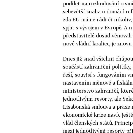
podílet na rozhodování o sm
sebevětší snaha o domácí ref
zda EU máme rádi či nikoliv,
spjat s vývojem v Evropě. A n
představitelé dosud věnovali
nové vládní koalice, je znovu
Dnes již snad všichni chápou
součástí zahraniční politiky,
řeší, souvisí s fungováním v
nastavením měnové a fiskální 
ministerstvo zahraničí, kter
jednotlivými resorty, ale Sek
Lisabonská smlouva a praxe 
ekonomické krize navíc ještě 
vlád členských států. Princip
mezi jednotlivými resorty při