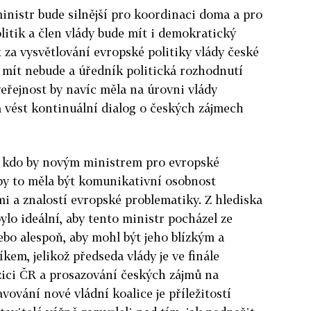
ministr bude silnější pro koordinaci doma a pro
litik a člen vlády bude mít i demokratický
za vysvětlování evropské politiky vlády české
s mít nebude a úředník politická rozhodnutí
eřejnost by navíc měla na úrovni vlády
 vést kontinuální dialog o českých zájmech
, kdo by novým ministrem pro evropské
 by to měla být komunikativní osobnost
 a znalostí evropské problematiky. Z hlediska
ylo ideální, aby tento ministr pocházel ze
ebo alespoň, aby mohl být jeho blízkým a
m, jelikož předseda vlády je ve finále
ici ČR a prosazování českých zájmů na
ování nové vládní koalice je příležitostí