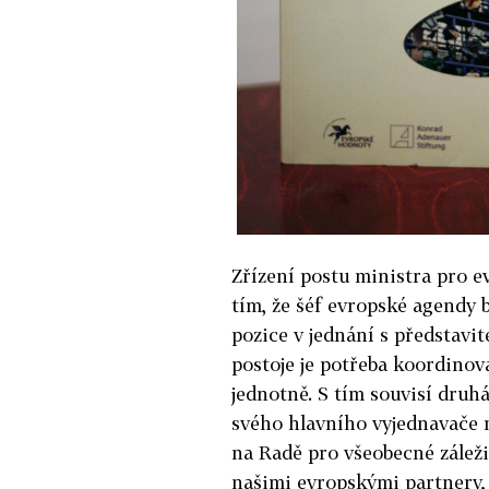
Zřízení postu ministra pro e
tím, že šéf evropské agendy b
pozice v jednání s představite
postoje je potřeba koordinov
jednotně. S tím souvisí druhá
svého hlavního vyjednavače m
na Radě pro všeobecné záleži
našimi evropskými partnery, 