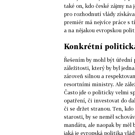
také on, kdo české zájmy na 
pro rozhodnutí vlády získávat
premiér má nejvíce práce s t
a na nějakou evropskou poli
Konkrétní politic
Řešením by mohl být úřední 
záležitosti, který by byl je
zároveň silnou a respektova
resortními ministry. Ale zál
Často jde o politicky velmi 
opatření, či investovat do dal
či se držet stranou. Ten, kd
starosti, by se neměl schováv
mandátu, ale naopak by měl b
jaká je evropská politika vlá