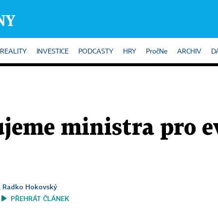
REALITY
INVESTICE
PODCASTY
HRY
PročNe
ARCHIV
D
ujeme ministra pro e
Radko Hokovský
,
PŘEHRÁT ČLÁNEK