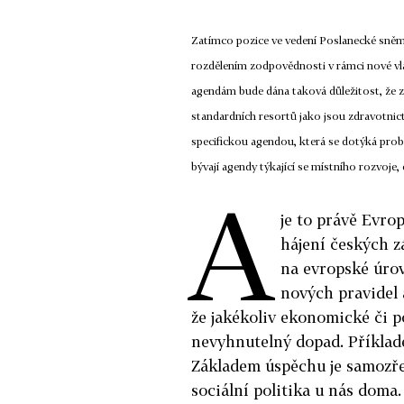
Zatímco pozice ve vedení Poslanecké sněmo
rozdělením zodpovědnosti v rámci nové vlád
agendám bude dána taková důležitost, že zí
standardních resortů jako jsou zdravotnictví
specifickou agendou, která se dotýká probl
bývají agendy týkající se místního rozvoje
A
je to právě Evrop
hájení českých z
na evropské úro
nových pravidel a
že jakékoliv ekonomické či p
nevyhnutelný dopad. Příklade
Základem úspěchu je samozře
sociální politika u nás doma