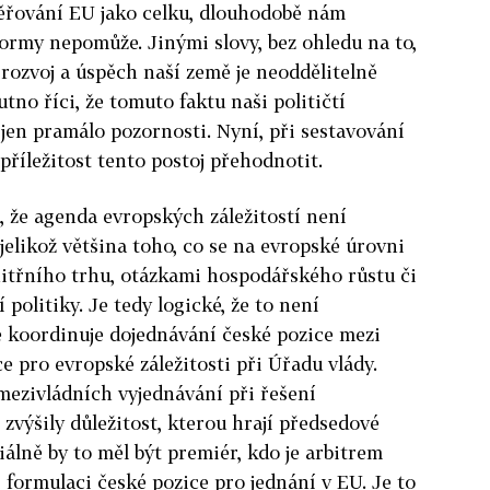
ěřování EU jako celku, dlouhodobě nám
ormy nepomůže. Jinými slovy, bez ohledu na to,
 rozvoj a úspěch naší země je neoddělitelně
utno říci, že tomuto faktu naši političtí
 jen pramálo pozornosti. Nyní, při sestavování
 příležitost tento postoj přehodnotit.
, že agenda evropských záležitostí není
 jelikož většina toho, co se na evropské úrovni
nitřního trhu, otázkami hospodářského růstu či
politiky. Je tedy logické, že to není
é koordinuje dojednávání české pozice mezi
ce pro evropské záležitosti při Úřadu vlády.
mezivládních vyjednávání při řešení
zvýšily důležitost, kterou hrají předsedové
iálně by to měl být premiér, kdo je arbitrem
 formulaci české pozice pro jednání v EU. Je to