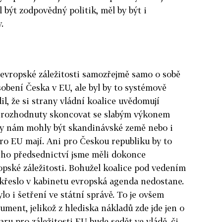
l být zodpovědný politik, měl by být i
.
 evropské záležitosti samozřejmě samo o sobě
bení Česka v EU, ale byl by to systémově
l, že si strany vládní koalice uvědomují
ou rozhodnuty skoncovat se slabým výkonem
 by nám mohly být skandinávské země nebo i
pro EU mají. Ani pro Českou republiku by to
ho předsednictví jsme měli dokonce
pské záležitosti. Bohužel koalice pod vedením
 křeslo v kabinetu evropská agenda nedostane.
o i šetření ve státní správě. To je ovšem
ment, jelikož z hlediska nákladů zde jde jen o
tvaru pro záležitosti EU bude sedět ve vládě, či