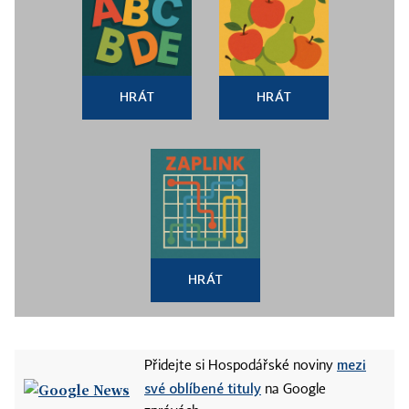
HRÁT
HRÁT
HRÁT
mezi
Přidejte si Hospodářské noviny
své oblíbené tituly
na Google