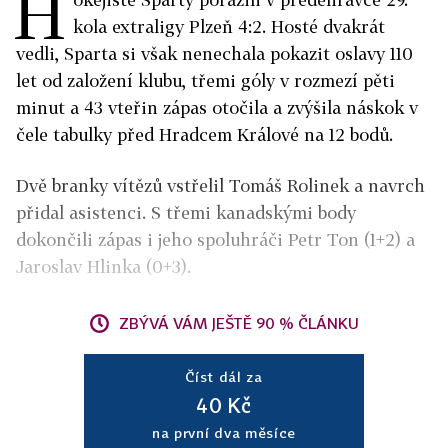
H
kola extraligy Plzeň 4:2. Hosté dvakrát
vedli, Sparta si však nenechala pokazit oslavy 110
let od založení klubu, třemi góly v rozmezí pěti
minut a 43 vteřin zápas otočila a zvýšila náskok v
čele tabulky před Hradcem Králové na 12 bodů.
Dvě branky vítězů vstřelil Tomáš Rolinek a navrch
přidal asistenci. S třemi kanadskými body
dokončili zápas i jeho spoluhráči Petr Ton (1+2) a
Jaroslav Hlinka (0+3).
ZBÝVÁ VÁM JEŠTĚ 90 % ČLÁNKU
Číst dál za
40 Kč
na první dva měsíce