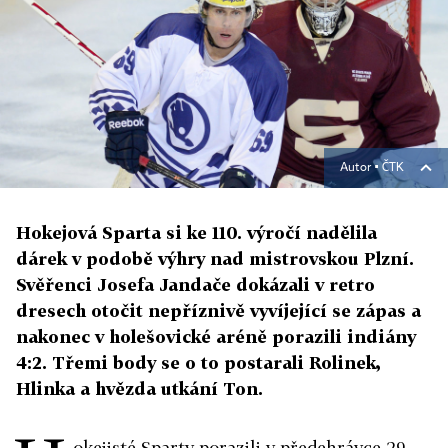
Autor ▪
ČTK
Hokejová Sparta si ke 110. výročí nadělila
dárek v podobě výhry nad mistrovskou Plzní.
Svěřenci Josefa Jandače dokázali v retro
dresech otočit nepříznivě vyvíjející se zápas a
nakonec v holešovické aréně porazili indiány
4:2. Třemi body se o to postarali Rolinek,
Hlinka a hvězda utkání Ton.
okejisté Sparty porazili v předehrávce 29.