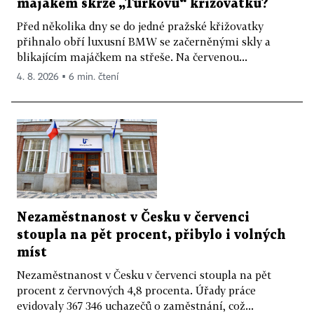
majákem skrze „Turkovu“ křižovatku?
Před několika dny se do jedné pražské křižovatky
přihnalo obří luxusní BMW se začerněnými skly a
blikajícím majáčkem na střeše. Na červenou...
4. 8. 2026 ▪ 6 min. čtení
Nezaměstnanost v Česku v červenci
stoupla na pět procent, přibylo i volných
míst
Nezaměstnanost v Česku v červenci stoupla na pět
procent z červnových 4,8 procenta. Úřady práce
evidovaly 367 346 uchazečů o zaměstnání, což...