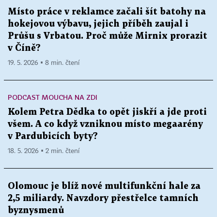
Místo práce v reklamce začali šít batohy na
hokejovou výbavu, jejich příběh zaujal i
Průšu s Vrbatou. Proč může Mirnix prorazit
v Číně?
19. 5. 2026 ▪ 8 min. čtení
PODCAST MOUCHA NA ZDI
Kolem Petra Dědka to opět jiskří a jde proti
všem. A co když vzniknou místo megaarény
v Pardubicích byty?
18. 5. 2026 ▪ 2 min. čtení
Olomouc je blíž nové multifunkční hale za
2,5 miliardy. Navzdory přestřelce tamních
byznysmenů