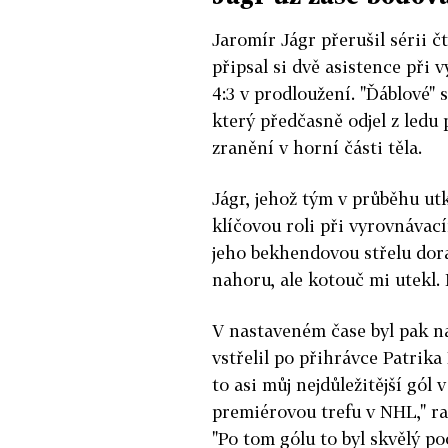
Jaromír Jágr přerušil sérii č
připsal si dvě asistence při
4:3 v prodloužení. "Ďáblové" 
který předčasně odjel z ledu
zranění v horní části těla.
Jágr, jehož tým v průběhu utk
klíčovou roli při vyrovnávací
jeho bekhendovou střelu doraz
nahoru, ale kotouč mi utekl. N
V nastaveném čase byl pak na
vstřelil po přihrávce Patrika
to asi můj nejdůležitější gól
premiérovou trefu v NHL," ra
"Po tom gólu to byl skvělý po