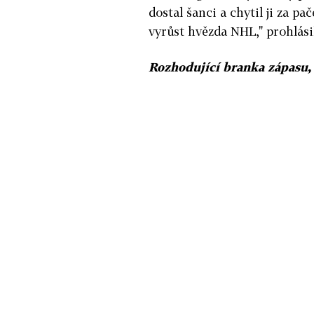
dostal šanci a chytil ji za p
vyrůst hvězda NHL," prohlásil
Rozhodující branka zápasu, n