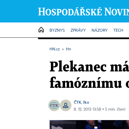
HOME
BYZNYS
ZPRÁVY
NÁZORY
TECH
HN.cz
›
Hn
Plekanec má
famóznímu o
ČTK
lko
,
8. 12. 2013 13:58 ▪ 5 min. čtení