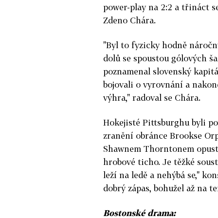
power-play na 2:2 a třináct 
Zdeno Chára.
"Byl to fyzicky hodně náročn
dolů se spoustou gólových ša
poznamenal slovenský kapitán
bojovali o vyrovnání a nakone
výhra," radoval se Chára.
Hokejisté Pittsburghu byli po
zranění obránce Brookse Orp
Shawnem Thorntonem opustil 
hrobové ticho. Je těžké soust
leží na ledě a nehýbá se," ko
dobrý zápas, bohužel až na te
Bostonské drama: