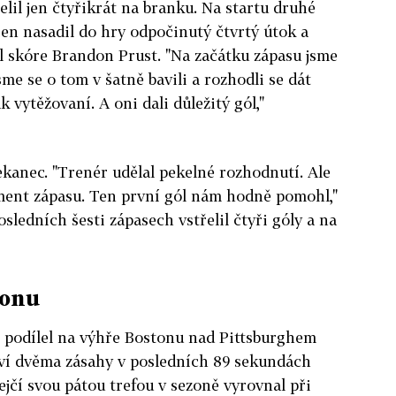
řelil jen čtyřikrát na branku. Na startu druhé
en nasadil do hry odpočinutý čtvrtý útok a
l skóre Brandon Prust. "Na začátku zápasu jsme
sme se o tom v šatně bavili a rozhodli se dát
k vytěžovaní. A oni dali důležitý gól,"
ekanec. "Trenér udělal pekelné rozhodnutí. Ale
oment zápasu. Ten první gól nám hodně pomohl,"
osledních šesti zápasech vstřelil čtyři góly a na
tonu
m podílel na výhře Bostonu nad Pittsburghem
ství dvěma zásahy v posledních 89 sekundách
rejčí svou pátou trefou v sezoně vyrovnal při