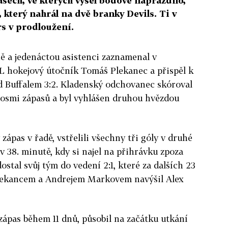
asech, ve kterých vyšel bodově naprázdno,
 který nahrál na dvě branky Devils. Ti v
s v prodloužení.
ě a jedenáctou asistenci zaznamenal v
 hokejový útočník Tomáš Plekanec a přispěl k
 Buffalem 3:2. Kladenský odchovanec skóroval
 osmi zápasů a byl vyhlášen druhou hvězdou
 zápas v řadě, vstřelili všechny tři góly v druhé
 v 38. minutě, kdy si najel na přihrávku zpoza
stal svůj tým do vedení 2:1, které za dalších 23
Plekancem a Andrejem Markovem navýšil Alex
zápas během 11 dnů, působil na začátku utkání