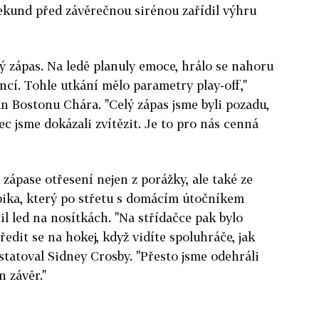
sekund před závěrečnou sirénou zařídil výhru
ý zápas. Na ledě planuly emoce, hrálo se nahoru
ncí. Tohle utkání mělo parametry play-off,"
 Bostonu Chára. "Celý zápas jsme byli pozadu,
c jsme dokázali zvítězit. Je to pro nás cenná
 zápase otřesení nejen z porážky, ale také ze
ika, který po střetu s domácím útočníkem
led na nosítkách. "Na střídačce pak bylo
ředit se na hokej, když vidíte spoluhráče, jak
nstatoval Sidney Crosby. "Přesto jsme odehráli
n závěr."