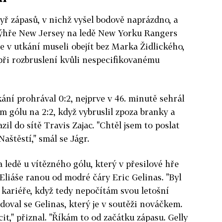
tyř zápasů, v nichž vyšel bodově naprázdno, a
 výhře New Jersey na ledě New Yorku Rangers
se v utkání museli obejít bez Marka Židlického,
 při rozbruslení kvůli nespecifikovanému
ání prohrával 0:2, nejprve v 46. minutě sehrál
m gólu na 2:2, když vybruslil zpoza branky a
il do sítě Travis Zajac. "Chtěl jsem to poslat
aštěstí," smál se Jágr.
 ledě u vítězného gólu, který v přesilové hře
 Eliáše ranou od modré čáry Eric Gelinas. "Byl
 v kariéře, když tedy nepočítám svou letošní
doval se Gelinas, který je v soutěži nováčkem.
cit," přiznal. "Říkám to od začátku zápasu. Gelly