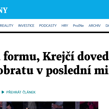
REALITY
INVESTICE
PODCASTY
HRY
PročNe
ARCHIV
D
 formu, Krejčí doved
bratu v poslední m
PŘEHRÁT ČLÁNEK