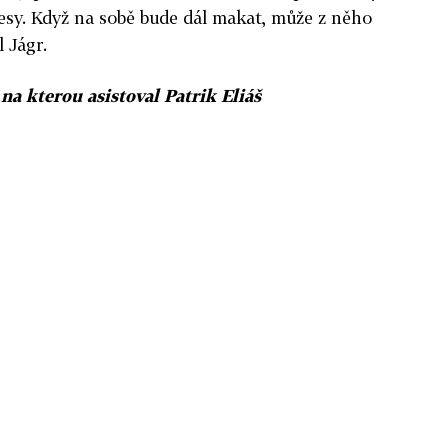
ačesy. Když na sobě bude dál makat, může z něho
 Jágr.
a kterou asistoval Patrik Eliáš