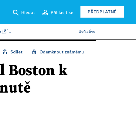
PŘEDPLATNÉ
Hledat
Přihlásit se
BeNative
ALŠÍ
Sdílet
Odemknout známému
l Boston k
inutě