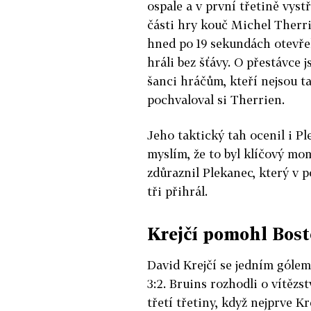
ospale a v první třetině vyst
části hry kouč Michel Therri
hned po 19 sekundách otevře
hráli bez šťávy. O přestávce j
šanci hráčům, kteří nejsou ta
pochvaloval si Therrien.
Jeho taktický tah ocenil i Pl
myslím, že to byl klíčový m
zdůraznil Plekanec, který v p
tři přihrál.
Krejčí pomohl Bos
David Krejčí se jedním góle
3:2. Bruins rozhodli o vítěz
třetí třetiny, když nejprve K