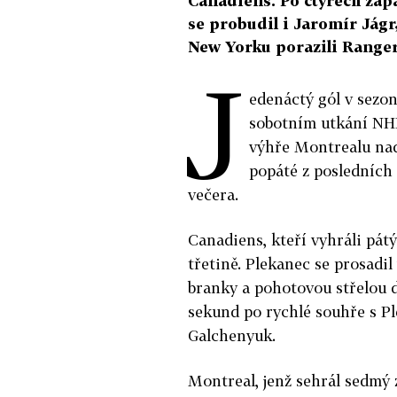
Canadiens. Po čtyřech záp
se probudil i Jaromír Jágr,
New Yorku porazili Ranger
J
edenáctý gól v sezon
sobotním utkání NHL
výhře Montrealu nad
popáté z posledních
večera.
Canadiens, kteří vyhráli pátý
třetině. Plekanec se prosadil
branky a pohotovou střelou do
sekund po rychlé souhře s 
Galchenyuk.
Montreal, jenž sehrál sedmý 