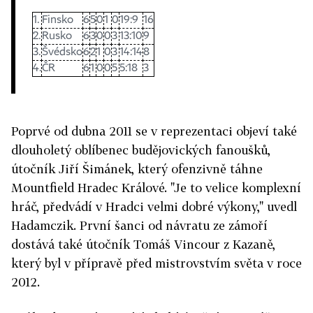
1.
Finsko
6
5
0
1
0
19:9
16
2.
Rusko
6
3
0
0
3
13:10
9
3.
Švédsko
6
2
1
0
3
14:14
8
4.
ČR
6
1
0
0
5
5:18
3
Poprvé od dubna 2011 se v reprezentaci objeví také
dlouholetý oblíbenec budějovických fanoušků,
útočník Jiří Šimánek, který ofenzivně táhne
Mountfield Hradec Králové. "Je to velice komplexní
hráč, předvádí v Hradci velmi dobré výkony," uvedl
Hadamczik. První šanci od návratu ze zámoří
dostává také útočník Tomáš Vincour z Kazaně,
který byl v přípravě před mistrovstvím světa v roce
2012.