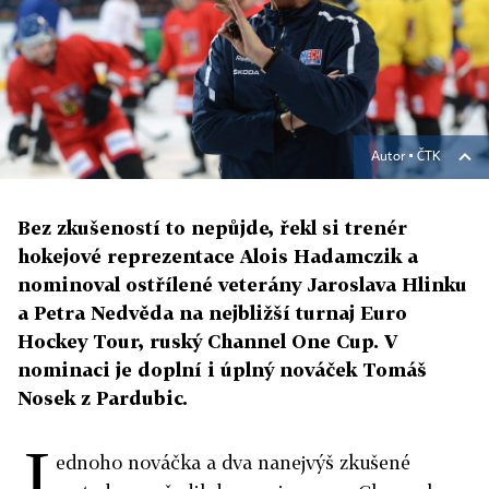
Autor ▪
ČTK
Bez zkušeností to nepůjde, řekl si trenér
hokejové reprezentace Alois Hadamczik a
nominoval ostřílené veterány Jaroslava Hlinku
a Petra Nedvěda na nejbližší turnaj Euro
Hockey Tour, ruský Channel One Cup. V
nominaci je doplní i úplný nováček Tomáš
Nosek z Pardubic.
J
ednoho nováčka a dva nanejvýš zkušené