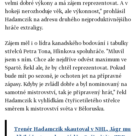
velmi dobré výkony a má zájem reprezentovat. A v
hokeji nerozhoduje věk, ale výkonnost," prohlásil
Hadamczik na adresu druhého nejproduktivnějšího
hráče extraligy.
Zájem měl i o lídra kanadského bodování i tabulky
střelců Petra Tona, Hlinkova spoluhráče. "Mluvil
jsem s ním. Chce ale nejdříve odvést maximum ve
Spartě. Řekl ale, že by chtěl reprezentovat. Pokud
bude mít po sezoně, je ochoten jet na přípravné
zápasy. Kdyby je zvládl dobře a byl nominovaný na
samotné mistrovství, tak je připravený hrát," řekl
Hadamczik k vyhlídkám čtyřicetiletého střelce
směrem k mistrovství světa v Bělorusku.
Trenér Hadamczik skautoval v NHL, Jágr mu