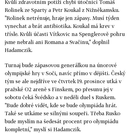
Kvůli zdravotním potíží chybí útočníci Tomáš
Rolinek ze Sparty a Petr Koukal z Nižněkamsku.
"Rolinek netrénuje, hraje jen zápasy. Musí týden
vynechat a brát antibiotika. Koukal má krev v
třísle. Kvůli účasti Vítkovic na Spenglerově pohru
jsme nebrali ani Romana a Svačinu," doplnil
Hadamczik.
Turnaj bude zápasovou generálkou na únorové
olympijské hry v Soči, navíc přímo v dějišti. Český
tým se ale nejdříve ve čtvrtek 19. prosince utká v
pražské O2 areně s Finskem, po přesunu jej v
sobotu čeká Švédsko a v neděli duel s Ruskem.
"Bude dobré vidět, kde se bude olympiáda hrát.
Také se utkáme se silnými soupeři. Třeba Rusko
bude myslím na šedesát procent pro olympiádu
kompletní," myslí si Hadamczik.