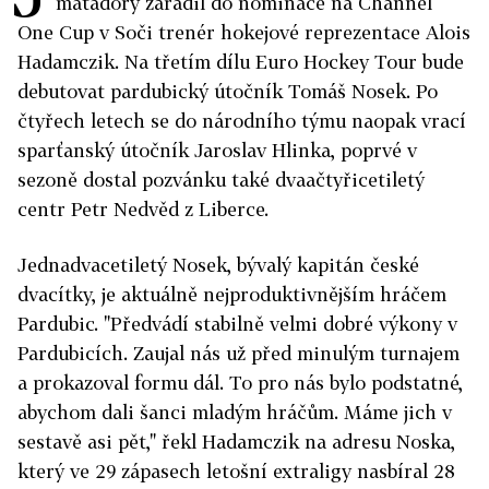
matadory zařadil do nominace na Channel
One Cup v Soči trenér hokejové reprezentace Alois
Hadamczik. Na třetím dílu Euro Hockey Tour bude
debutovat pardubický útočník Tomáš Nosek. Po
čtyřech letech se do národního týmu naopak vrací
sparťanský útočník Jaroslav Hlinka, poprvé v
sezoně dostal pozvánku také dvaačtyřicetiletý
centr Petr Nedvěd z Liberce.
Jednadvacetiletý Nosek, bývalý kapitán české
dvacítky, je aktuálně nejproduktivnějším hráčem
Pardubic. "Předvádí stabilně velmi dobré výkony v
Pardubicích. Zaujal nás už před minulým turnajem
a prokazoval formu dál. To pro nás bylo podstatné,
abychom dali šanci mladým hráčům. Máme jich v
sestavě asi pět," řekl Hadamczik na adresu Noska,
který ve 29 zápasech letošní extraligy nasbíral 28