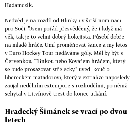
Hadamczik.
Nedvěd je na rozdíl od Hlinky i v širší nominaci
pro Soči. "Jsem pořád přesvědčený, že i když má
věk, tak je to velmi dobrý hokejista. Působí dobře
na mladé hráče. Umí proměňovat šance a my letos
v Euro Hockey Tour nedáváme góly. Měl by být s
Červenkou, Hlinkou nebo Kovářem hráčem, který
se bude prosazovat střelecky," uvedl kouč o
libereckém matadorovi, který v extralize naposledy
zaujal nedělním extempore s rozhodčími, po němž
schytal v Litvínově trest do konce utkání.
Hradecký Šimánek se vrací po dvou
letech