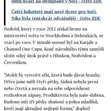
slíbil účast na olympiádě v Soči
- čtěte ZDE
Čeští hokejisté mají nové dresy pro Soči.
Nike byla tentokrát odvážnější
- čtěte ZDE
Nedvěd, který v roce 2012 získal bronz na
mistrovství světa ve Stockholmu a Helsinkách, se
vrací po roce. V minulé sezoně byl na Karjale a
Channel One Cupu. Kouč národního týmu zamýšlí
složit silný útok právě s Hlinkou, Nedvědem a
Červenkou.
"Mohli by vytvořit sílu, která bude dávat branky.
Dříve jsme měli čtyři pětky, žádná nebyla první
nebo čtvrtá a nevzala na sebe odpovědnost
rozhodovat zápasy. Produktivita byla naše slabina.
Budeme mít tři pětky zkušené a jednu mladíků,
kteří mají aktuálně nejlepší formu," doplnil