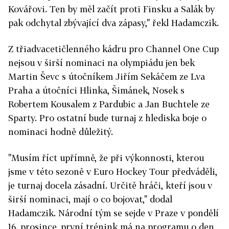
Kovářovi. Ten by měl začít proti Finsku a Salák by
pak odchytal zbývající dva zápasy," řekl Hadamczik.
Z třiadvacetičlenného kádru pro Channel One Cup
nejsou v širší nominaci na olympiádu jen bek
Martin Ševc s útočníkem Jiřím Sekáčem ze Lva
Praha a útočníci Hlinka, Šimánek, Nosek s
Robertem Kousalem z Pardubic a Jan Buchtele ze
Sparty. Pro ostatní bude turnaj z hlediska boje o
nominaci hodně důležitý.
"Musím říct upřímně, že při výkonnosti, kterou
jsme v této sezoně v Euro Hockey Tour předváděli,
je turnaj docela zásadní. Určitě hráči, kteří jsou v
širší nominaci, mají o co bojovat," dodal
Hadamczik. Národní tým se sejde v Praze v pondělí
16. prosince, první trénink má na programu o den