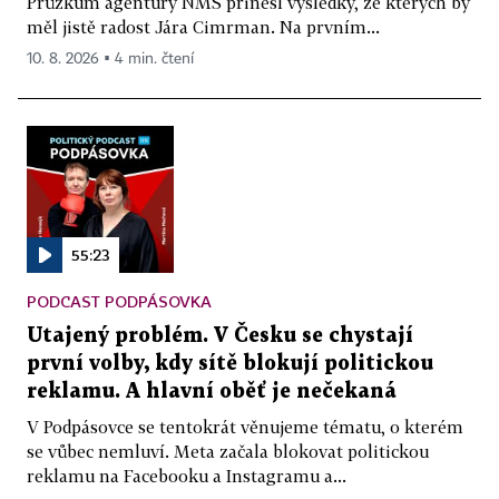
Průzkum agentury NMS přinesl výsledky, ze kterých by
měl jistě radost Jára Cimrman. Na prvním...
10. 8. 2026 ▪ 4 min. čtení
55:23
PODCAST PODPÁSOVKA
Utajený problém. V Česku se chystají
první volby, kdy sítě blokují politickou
reklamu. A hlavní oběť je nečekaná
V Podpásovce se tentokrát věnujeme tématu, o kterém
se vůbec nemluví. Meta začala blokovat politickou
reklamu na Facebooku a Instagramu a...