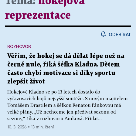
Téma:
hokejová
reprezentace
ODEBÍRAT
ROZHOVOR
Věřím, že hokej se dá dělat lépe než na
černé nule, říká šéfka Kladna. Dětem
často chybí motivace si díky sportu
zlepšit život
Hokejové Kladno se po 13 letech dostalo do
vyřazovacích bojů nejvyšší soutěže. S novým majitelem
Tomášem Drastilem a šéfkou Renatou Pánkovou má
velké plány. „Už nechceme jen přežívat sezonu od
sezony,“ říká v rozhovoru Pánková. Přidat...
10. 3. 2026 ▪ 13 min. čtení