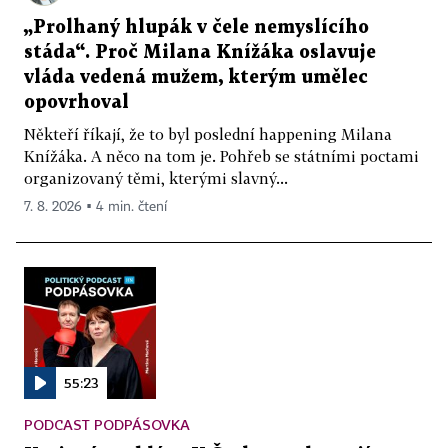
„Prolhaný hlupák v čele nemyslícího
stáda“. Proč Milana Knížáka oslavuje
vláda vedená mužem, kterým umělec
opovrhoval
Někteří říkají, že to byl poslední happening Milana
Knížáka. A něco na tom je. Pohřeb se státními poctami
organizovaný těmi, kterými slavný...
7. 8. 2026 ▪ 4 min. čtení
55:23
PODCAST PODPÁSOVKA