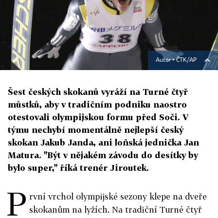
Autor ▪
ČTK/AP
Šest českých skokanů vyráží na Turné čtyř
můstků, aby v tradičním podniku naostro
otestovali olympijskou formu před Soči. V
týmu nechybí momentálně nejlepší český
skokan Jakub Janda, ani loňská jednička Jan
Matura. "Být v nějakém závodu do desítky by
bylo super," říká trenér Jiroutek.
P
rvní vrchol olympijské sezony klepe na dveře
skokanům na lyžích. Na tradiční Turné čtyř