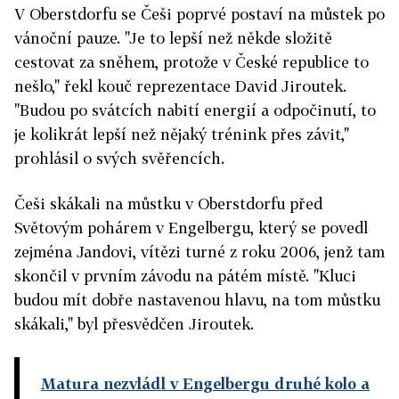
V Oberstdorfu se Češi poprvé postaví na můstek po
vánoční pauze. "Je to lepší než někde složitě
cestovat za sněhem, protože v České republice to
nešlo," řekl kouč reprezentace David Jiroutek.
"Budou po svátcích nabití energií a odpočinutí, to
je kolikrát lepší než nějaký trénink přes závit,"
prohlásil o svých svěřencích.
Češi skákali na můstku v Oberstdorfu před
Světovým pohárem v Engelbergu, který se povedl
zejména Jandovi, vítězi turné z roku 2006, jenž tam
skončil v prvním závodu na pátém místě. "Kluci
budou mít dobře nastavenou hlavu, na tom můstku
skákali," byl přesvědčen Jiroutek.
Matura nezvládl v Engelbergu druhé kolo a