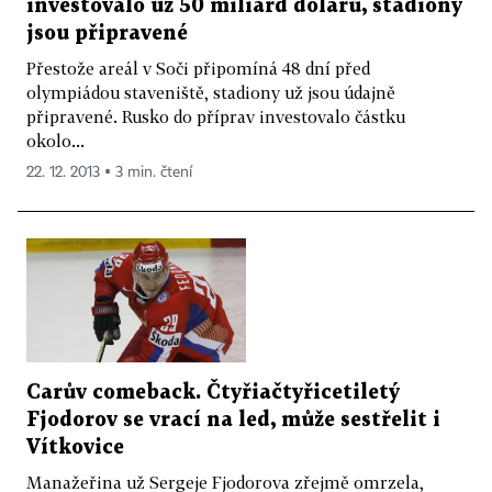
investovalo už 50 miliard dolarů, stadiony
jsou připravené
Přestože areál v Soči připomíná 48 dní před
olympiádou staveniště, stadiony už jsou údajně
připravené. Rusko do příprav investovalo částku
okolo...
22. 12. 2013 ▪ 3 min. čtení
Carův comeback. Čtyřiačtyřicetiletý
Fjodorov se vrací na led, může sestřelit i
Vítkovice
Manažeřina už Sergeje Fjodorova zřejmě omrzela,