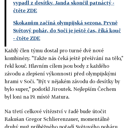
vypadl z desítky. Janda skončil patnáctý
-
čtěte ZDE
Skokanům začíná olympijská sezona. Prvně
Světový pohár, do Soči je ještě čas, říká kouč
- čtěte ZDE
Každý člen týmu dostal pro turné dvě nové
kombinézy. "Takže nás čeká ještě přešívání na tělo,"
řekl kouč. Hlavním cílem jsou body z každého
závodu a zlepšení výkonnosti před olympijskými
hrami v Soči. "Být v nějakém závodu do desítky by
bylo super," podotkl Jiroutek. Nejlepším Čechem
byl loni na 19. místě Matura.
Na třetí celkové vítězství v řadě bude útočit
Rakušan Gregor Schlierenzauer, momentálně
druhý muž průběžného pořadí Světového poháru.