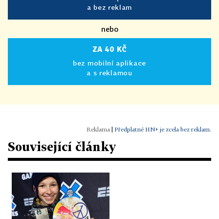
a bez reklam
nebo
ZA 40 KČ
bez mobilní aplikace
a s reklamou
|
Předplatné HN+ je zcela bez reklam.
Související články