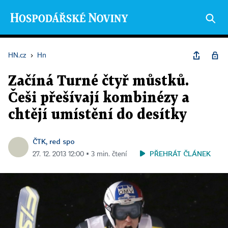
HN.cz
›
Hn
Začíná Turné čtyř můstků.
Češi přešívají kombinézy a
chtějí umístění do desítky
ČTK, red spo
PŘEHRÁT ČLÁNEK
27. 12. 2013 12:00 ▪ 3 min. čtení