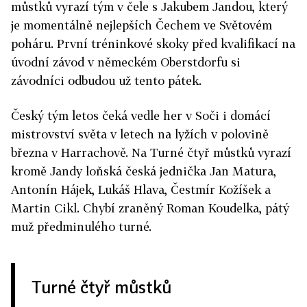
můstků vyrazí tým v čele s Jakubem Jandou, který
je momentálně nejlepších Čechem ve Světovém
poháru. První tréninkové skoky před kvalifikací na
úvodní závod v německém Oberstdorfu si
závodníci odbudou už tento pátek.
Český tým letos čeká vedle her v Soči i domácí
mistrovství světa v letech na lyžích v polovině
března v Harrachově. Na Turné čtyř můstků vyrazí
kromě Jandy loňská česká jednička Jan Matura,
Antonín Hájek, Lukáš Hlava, Čestmír Kožíšek a
Martin Cikl. Chybí zraněný Roman Koudelka, pátý
muž předminulého turné.
Turné čtyř můstků