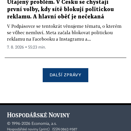
Utajený problém. V Česku se chystají
první volby, kdy sítě blokují politickou
reklamu. A hlavní oběť je nečekaná
V Podpásovce se tentokrát věnujeme tématu, o kterém
se vůbec nemluví. Meta začala blokovat politickou
reklamu na Facebooku a Instagramu a...
7. 8. 2026 ▪ 55:23 min.
DALŠÍ ZPRÁVY
©
1996-2026
Economia, a.s.
Hospodářské noviny (print) ISSN 0862-9587