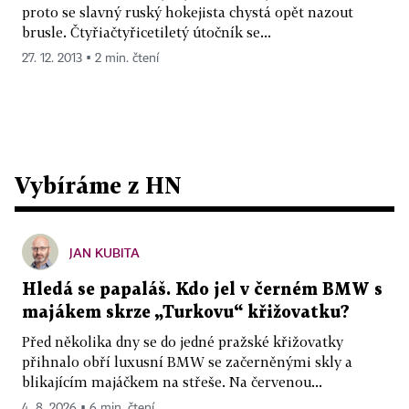
proto se slavný ruský hokejista chystá opět nazout
brusle. Čtyřiačtyřicetiletý útočník se...
27. 12. 2013 ▪ 2 min. čtení
Vybíráme z HN
JAN KUBITA
Hledá se papaláš. Kdo jel v černém BMW s
majákem skrze „Turkovu“ křižovatku?
Před několika dny se do jedné pražské křižovatky
přihnalo obří luxusní BMW se začerněnými skly a
blikajícím majáčkem na střeše. Na červenou...
4. 8. 2026 ▪ 6 min. čtení