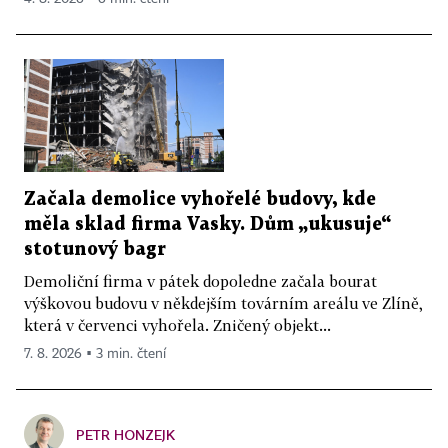
Začala demolice vyhořelé budovy, kde
měla sklad firma Vasky. Dům „ukusuje“
stotunový bagr
Demoliční firma v pátek dopoledne začala bourat
výškovou budovu v někdejším továrním areálu ve Zlíně,
která v červenci vyhořela. Zničený objekt...
7. 8. 2026 ▪ 3 min. čtení
PETR HONZEJK