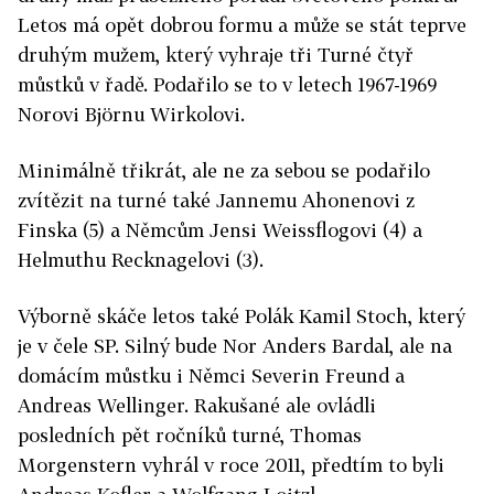
Letos má opět dobrou formu a může se stát teprve
druhým mužem, který vyhraje tři Turné čtyř
můstků v řadě. Podařilo se to v letech 1967-1969
Norovi Björnu Wirkolovi.
Minimálně třikrát, ale ne za sebou se podařilo
zvítězit na turné také Jannemu Ahonenovi z
Finska (5) a Němcům Jensi Weissflogovi (4) a
Helmuthu Recknagelovi (3).
Výborně skáče letos také Polák Kamil Stoch, který
je v čele SP. Silný bude Nor Anders Bardal, ale na
domácím můstku i Němci Severin Freund a
Andreas Wellinger. Rakušané ale ovládli
posledních pět ročníků turné, Thomas
Morgenstern vyhrál v roce 2011, předtím to byli