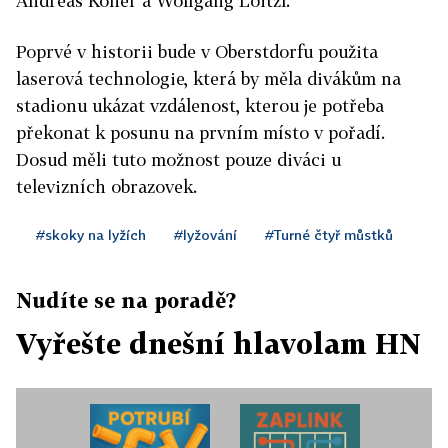
Andreas Kofler a Wolfgang Loitzl.
Poprvé v historii bude v Oberstdorfu použita
laserová technologie, která by měla divákům na
stadionu ukázat vzdálenost, kterou je potřeba
překonat k posunu na prvním místo v pořadí.
Dosud měli tuto možnost pouze diváci u
televizních obrazovek.
#skoky na lyžích
#lyžování
#Turné čtyř můstků
Nudíte se na poradě?
Vyřešte dnešní hlavolam HN