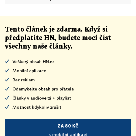
Tento článek
je
zdarma. Když si
předplatíte HN, budete moci číst
všechny naše články
.
Veškerý obsah HN.cz
Mobilní aplikace
Bez reklam
Odemykejte obsah pro přátele
Články v audioverzi + playlist
Možnost kdykoliv zrušit
ZA 80 KČ
s mobilní aplikací