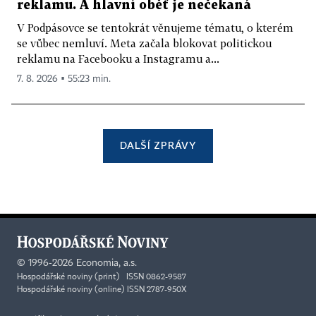
reklamu. A hlavní oběť je nečekaná
V Podpásovce se tentokrát věnujeme tématu, o kterém
se vůbec nemluví. Meta začala blokovat politickou
reklamu na Facebooku a Instagramu a...
7. 8. 2026 ▪ 55:23 min.
DALŠÍ ZPRÁVY
©
1996-2026
Economia, a.s.
Hospodářské noviny (print) ISSN 0862-9587
Hospodářské noviny (online) ISSN 2787-950X