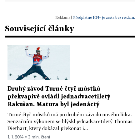
|
Předplatné HN+ je zcela bez reklam.
Související články
Druhý závod Turné čtyř můstků
překvapivě ovládl jednadvacetiletý
Rakušan. Matura byl jedenáctý
Turné čtyř můstků má po druhém závodu nového lídra.
Senzačním výkonem se blýskl jednadvacetiletý Thomas
Diethart, který dokázal překonat i...
1. 1. 2014 ▪ 3 min. čtení