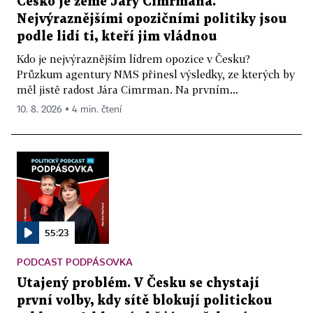
Česko je země Járy Cimrmana.
Nejvýraznějšími opozičními politiky jsou
podle lidí ti, kteří jim vládnou
Kdo je nejvýraznějším lídrem opozice v Česku?
Průzkum agentury NMS přinesl výsledky, ze kterých by
měl jistě radost Jára Cimrman. Na prvním...
10. 8. 2026 ▪ 4 min. čtení
55:23
PODCAST PODPÁSOVKA
Utajený problém. V Česku se chystají
první volby, kdy sítě blokují politickou