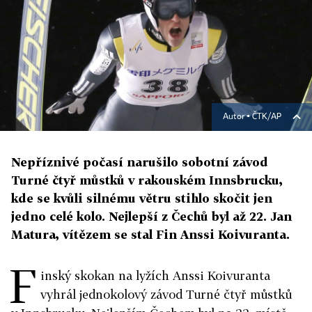
Autor ▪
ČTK/AP
Nepříznivé počasí narušilo sobotní závod
Turné čtyř můstků v rakouském Innsbrucku,
kde se kvůli silnému větru stihlo skočit jen
jedno celé kolo. Nejlepší z Čechů byl až 22. Jan
Matura, vítězem se stal Fin Anssi Koivuranta.
F
inský skokan na lyžích Anssi Koivuranta
vyhrál jednokolový závod Turné čtyř můstků