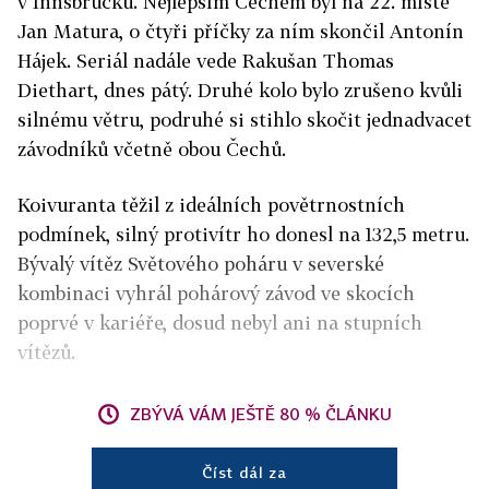
v Innsbrucku. Nejlepším Čechem byl na 22. místě
Jan Matura, o čtyři příčky za ním skončil Antonín
Hájek. Seriál nadále vede Rakušan Thomas
Diethart, dnes pátý. Druhé kolo bylo zrušeno kvůli
silnému větru, podruhé si stihlo skočit jednadvacet
závodníků včetně obou Čechů.
Koivuranta těžil z ideálních povětrnostních
podmínek, silný protivítr ho donesl na 132,5 metru.
Bývalý vítěz Světového poháru v severské
kombinaci vyhrál pohárový závod ve skocích
poprvé v kariéře, dosud nebyl ani na stupních
vítězů.
ZBÝVÁ VÁM JEŠTĚ 80 % ČLÁNKU
Číst dál za