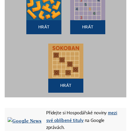
HRÁT
HRÁT
HRÁT
mezi
Přidejte si Hospodářské noviny
své oblíbené tituly
na Google
zprávách.