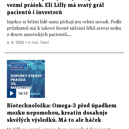
vezmi prášek. Eli Lilly má svatý grál
pacientů i investorů
Injekce si běžní lidé sami píchají jen velmi neradi. Podle
průzkumů má k takové formě užívání léků averzi sedm
z deseti amerických pacientů....
6. 8. 2026 ▪ 4 min. čtení
16:13
Biotechnoložka: Omega-3 před úpadkem
mozku nepomohou, kreatin dosahuje
skvělých výsledků. Má to ale háček