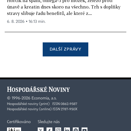
Hořčík na spaní, omega-3 pro mozek, železo proti
únavě a kreatin dnes skoro na všechno. Trh s doplňky
stravy slibuje řadu benefitů, ale které z...
6. 8. 2026 ▪ 16:13 min.
DALŠÍ ZPRÁVY
©
1996-2026
Economia, a.s.
Hospodářské noviny (print) ISSN 0862-9587
Hospodářské noviny (online) ISSN 2787-950X
Certifikováno
Sledujte nás