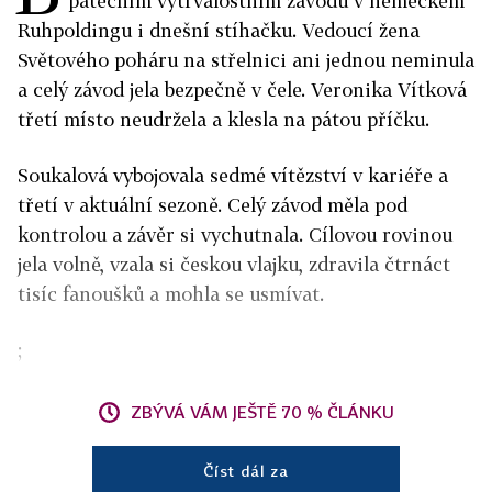
pátečním vytrvalostním závodu v německém
Ruhpoldingu i dnešní stíhačku. Vedoucí žena
Světového poháru na střelnici ani jednou neminula
a celý závod jela bezpečně v čele. Veronika Vítková
třetí místo neudržela a klesla na pátou příčku.
Soukalová vybojovala sedmé vítězství v kariéře a
třetí v aktuální sezoně. Celý závod měla pod
kontrolou a závěr si vychutnala. Cílovou rovinou
jela volně, vzala si českou vlajku, zdravila čtrnáct
tisíc fanoušků a mohla se usmívat.
;
ZBÝVÁ VÁM JEŠTĚ 70 % ČLÁNKU
Číst dál za