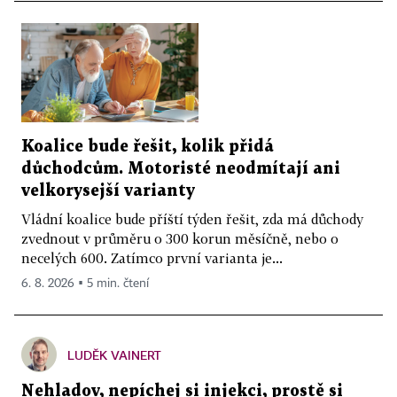
Koalice bude řešit, kolik přidá
důchodcům. Motoristé neodmítají ani
velkorysejší varianty
Vládní koalice bude příští týden řešit, zda má důchody
zvednout v průměru o 300 korun měsíčně, nebo o
necelých 600. Zatímco první varianta je...
6. 8. 2026 ▪ 5 min. čtení
LUDĚK VAINERT
Nehladov, nepíchej si injekci, prostě si