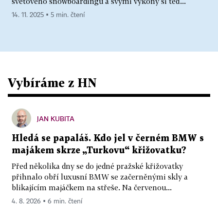
světového snowboardingu a svými výkony si teď...
14. 11. 2025 ▪ 5 min. čtení
Vybíráme z HN
JAN KUBITA
Hledá se papaláš. Kdo jel v černém BMW s
majákem skrze „Turkovu“ křižovatku?
Před několika dny se do jedné pražské křižovatky
přihnalo obří luxusní BMW se začerněnými skly a
blikajícím majáčkem na střeše. Na červenou...
4. 8. 2026 ▪ 6 min. čtení