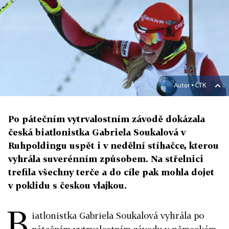
Autor ▪
ČTK
Po pátečním vytrvalostním závodě dokázala
česká biatlonistka Gabriela Soukalová v
Ruhpoldingu uspět i v nedělní stíhačce, kterou
vyhrála suverénním způsobem. Na střelnici
trefila všechny terče a do cíle pak mohla dojet
v poklidu s českou vlajkou.
B
iatlonistka Gabriela Soukalová vyhrála po