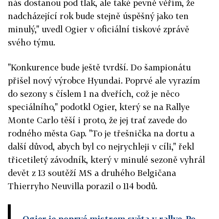
nás dostanou pod tlak, ale také pevně věřím, že
nadcházející rok bude stejně úspěšný jako ten
minulý," uvedl Ogier v oficiální tiskové zprávě
svého týmu.
"Konkurence bude ještě tvrdší. Do šampionátu
přišel nový výrobce Hyundai. Poprvé ale vyrazím
do sezony s číslem 1 na dveřích, což je něco
speciálního," podotkl Ogier, který se na Rallye
Monte Carlo těší i proto, že jej trať zavede do
rodného města Gap. "To je třešnička na dortu a
další důvod, abych byl co nejrychleji v cíli," řekl
třicetiletý závodník, který v minulé sezoně vyhrál
devět z 13 soutěží MS a druhého Belgičana
Thierryho Neuvilla porazil o 114 bodů.
Ogier je poprvé mistrem světa v rallye. Po