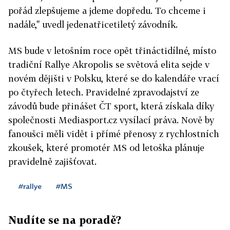
pořád zlepšujeme a jdeme dopředu. To chceme i
nadále," uvedl jedenatřicetiletý závodník.
MS bude v letošním roce opět třináctidílné, místo
tradiční Rallye Akropolis se světová elita sejde v
novém dějišti v Polsku, které se do kalendáře vrací
po čtyřech letech. Pravidelné zpravodajství ze
závodů bude přinášet ČT sport, která získala díky
společnosti Mediasport.cz vysílací práva. Nově by
fanoušci měli vidět i přímé přenosy z rychlostních
zkoušek, které promotér MS od letoška plánuje
pravidelně zajišťovat.
#rallye
#MS
Nudíte se na poradě?