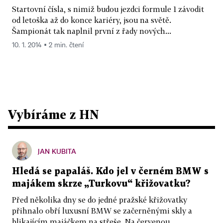
Startovní čísla, s nimiž budou jezdci formule 1 závodit
od letoška až do konce kariéry, jsou na světě.
Šampionát tak naplnil první z řady nových...
10. 1. 2014 ▪ 2 min. čtení
Vybíráme z HN
JAN KUBITA
Hledá se papaláš. Kdo jel v černém BMW s
majákem skrze „Turkovu“ křižovatku?
Před několika dny se do jedné pražské křižovatky
přihnalo obří luxusní BMW se začerněnými skly a
blikajícím majáčkem na střeše. Na červenou...