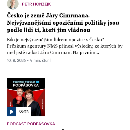
PETR HONZEJK
Česko je země Járy Cimrmana.
Nejvýraznějšími opozičními politiky jsou
podle lidí ti, kteří jim vládnou
Kdo je nejvýraznějším lídrem opozice v Česku?
Průzkum agentury NMS přinesl výsledky, ze kterých by
měl jistě radost Jára Cimrman. Na prvním...
10. 8. 2026 ▪ 4 min. čtení
55:23
PODCAST PODPÁSOVKA