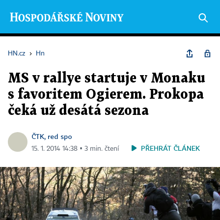
HN.cz
›
Hn
MS v rallye startuje v Monaku
s favoritem Ogierem. Prokopa
čeká už desátá sezona
ČTK, red spo
PŘEHRÁT ČLÁNEK
15. 1. 2014 14:38 ▪ 3 min. čtení