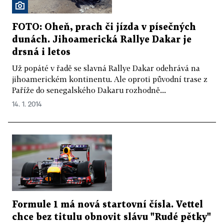
FOTO: Oheň, prach či jízda v písečných
dunách. Jihoamerická Rallye Dakar je
drsná i letos
Už popáté v řadě se slavná Rallye Dakar odehrává na
jihoamerickém kontinentu. Ale oproti původní trase z
Paříže do senegalského Dakaru rozhodně...
14. 1. 2014
Formule 1 má nová startovní čísla. Vettel
chce bez titulu obnovit slávu "Rudé pětky"