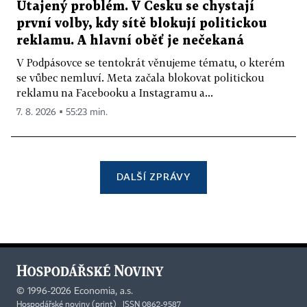
Utajený problém. V Česku se chystají
první volby, kdy sítě blokují politickou
reklamu. A hlavní oběť je nečekaná
V Podpásovce se tentokrát věnujeme tématu, o kterém
se vůbec nemluví. Meta začala blokovat politickou
reklamu na Facebooku a Instagramu a...
7. 8. 2026 ▪ 55:23 min.
DALŠÍ ZPRÁVY
©
1996-2026
Economia, a.s.
Hospodářské noviny (print) ISSN 0862-9587