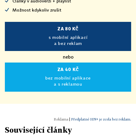
Články v audioverzi + playlist
Možnost kdykoliv zrušit
ZA 80 KČ
s mobilní aplikací
a bez reklam
nebo
ZA 40 KČ
bez mobilní aplikace
a s reklamou
|
Předplatné HN+ je zcela bez reklam.
Související články