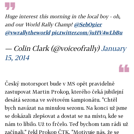
Huge interest this morning in the local boy - oh,
and our World Rally Champ!
@SebOgier
@vwrallytheworld
pic.twitter.com/juHV4wLbBu
— Colin Clark (@voiceofrally)
January
15, 2014
Český motorsport bude v MS opět pravidelně
zastupovat Martin Prokop, kterého čeká jubilejní
desátá sezona ve světovém šampionátu. "Chtěl
bych navázat na minulou sezonu. Na konci už jsme
se dokázali zlepšovat a dostat se na místo, kde se
nám to líbilo. Už to frčelo. Teď bychom tam rádi už
začínali," řekl Prokop ČTK. "Motivuje nás, že se