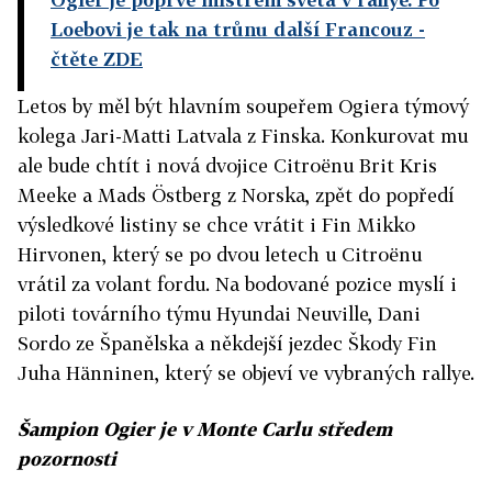
Loebovi je tak na trůnu další Francouz
-
čtěte ZDE
Letos by měl být hlavním soupeřem Ogiera týmový
kolega Jari-Matti Latvala z Finska. Konkurovat mu
ale bude chtít i nová dvojice Citroënu Brit Kris
Meeke a Mads Östberg z Norska, zpět do popředí
výsledkové listiny se chce vrátit i Fin Mikko
Hirvonen, který se po dvou letech u Citroënu
vrátil za volant fordu. Na bodované pozice myslí i
piloti továrního týmu Hyundai Neuville, Dani
Sordo ze Španělska a někdejší jezdec Škody Fin
Juha Hänninen, který se objeví ve vybraných rallye.
Šampion Ogier je v Monte Carlu středem
pozornosti