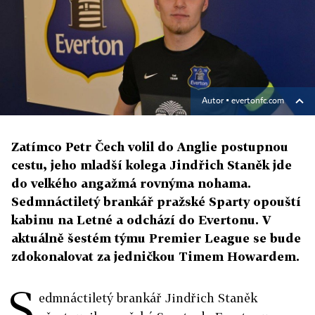
Autor ▪
evertonfc.com
Zatímco Petr Čech volil do Anglie postupnou
cestu, jeho mladší kolega Jindřich Staněk jde
do velkého angažmá rovnýma nohama.
Sedmnáctiletý brankář pražské Sparty opouští
kabinu na Letné a odchází do Evertonu. V
aktuálně šestém týmu Premier League se bude
zdokonalovat za jedničkou Timem Howardem.
S
edmnáctiletý brankář Jindřich Staněk