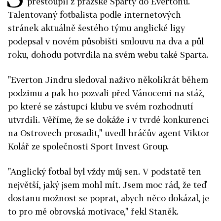
přestoupil z pražské Sparty do Evertonu.
Talentovaný fotbalista podle internetových
stránek aktuálně šestého týmu anglické ligy
podepsal v novém působišti smlouvu na dva a půl
roku, dohodu potvrdila na svém webu také Sparta.
"Everton Jindru sledoval naživo několikrát během
podzimu a pak ho pozvali před Vánocemi na stáž,
po které se zástupci klubu ve svém rozhodnutí
utvrdili. Věříme, že se dokáže i v tvrdé konkurenci
na Ostrovech prosadit," uvedl hráčův agent Viktor
Kolář ze společnosti Sport Invest Group.
"Anglický fotbal byl vždy můj sen. V podstatě ten
největší, jaký jsem mohl mít. Jsem moc rád, že teď
dostanu možnost se poprat, abych něco dokázal, je
to pro mě obrovská motivace," řekl Staněk.