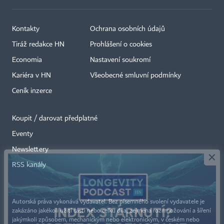
Kontakty
Ochrana osobních údajů
Tiráž redakce HN
Prohlášení o cookies
Economia
Nastavení soukromí
Kariéra v HN
Všeobecné smluvní podmínky
Ceník inzerce
Koupit / darovat předplatné
Eventy
×
Newslettery
RSS kanály
Autorská práva vykonává vydavatel. Bez písemného svolení vydavatele je
zakázáno jakékoli užití částí nebo celku díla, zejména rozmnožování a šíření
jakýmkoli způsobem, mechanickým nebo elektronickým, v českém nebo