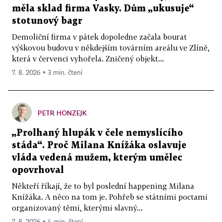
měla sklad firma Vasky. Dům „ukusuje“
stotunový bagr
Demoliční firma v pátek dopoledne začala bourat
výškovou budovu v někdejším továrním areálu ve Zlíně,
která v červenci vyhořela. Zničený objekt...
7. 8. 2026 ▪ 3 min. čtení
PETR HONZEJK
„Prolhaný hlupák v čele nemyslícího
stáda“. Proč Milana Knížáka oslavuje
vláda vedená mužem, kterým umělec
opovrhoval
Někteří říkají, že to byl poslední happening Milana
Knížáka. A něco na tom je. Pohřeb se státními poctami
organizovaný těmi, kterými slavný...
7. 8. 2026 ▪ 4 min. čtení