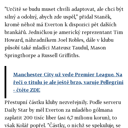
"Určitě se budu muset chvíli adaptovat, ale chci být
silný a odolný, abych zde uspěl," přidal Staněk,
kromě něhož má Everton k dispozici pět dalších
brankářů. Jedničkou je americký reprezentant Tim
Howard, náhradníkem Joel Robles, dále v klubu
působí také mladíci Mateusz Taudul, Mason
Springthorpe a Russell Griffiths.
Manchester City už vede Premier League. Na
řeči o titulu je ale ještě brzo, varuje Pellegrini
- čtěte ZDE
Přestupní částku kluby nezveřejnily. Podle serveru
Daily Star by měl Everton za mladého gólmana
zaplatit 200 tisíc liber (asi 6,7 milionu korun), to
však Kolář popřel. "Částky, o nichž se spekuluje, se