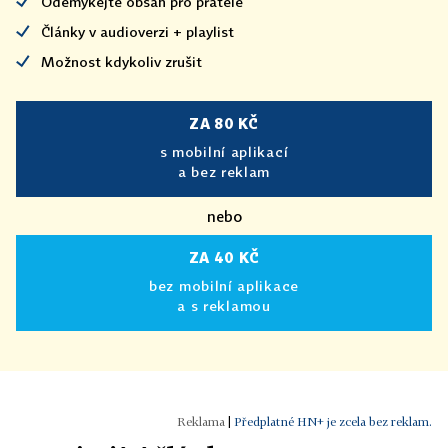
Odemykejte obsah pro přátele
Články v audioverzi + playlist
Možnost kdykoliv zrušit
ZA 80 KČ
s mobilní aplikací
a bez reklam
nebo
ZA 40 KČ
bez mobilní aplikace
a s reklamou
|
Předplatné HN+ je zcela bez reklam.