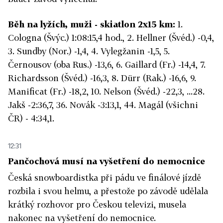
Běh na lyžích, muži - skiatlon 2x15 km:
1.
Cologna (Švýc.) 1:08:15,4 hod., 2. Hellner (Švéd.) -0,4,
3. Sundby (Nor.) -1,4, 4. Vylegžanin -1,5, 5.
Černousov (oba Rus.) -13,6, 6. Gaillard (Fr.) -14,4, 7.
Richardsson (Švéd.) -16,3, 8. Dürr (Rak.) -16,6, 9.
Manificat (Fr.) -18,2, 10. Nelson (Švéd.) -22,3, ...28.
Jakš -2:36,7, 36. Novák -3:13,1, 44. Magál (všichni
ČR) - 4:34,1.
12:31
Pančochová musí na vyšetření do nemocnice
Česká snowboardistka při pádu ve finálové jízdě
rozbila i svou helmu, a přestože po závodě udělala
krátký rozhovor pro Českou televizi, musela
nakonec na vyšetření do nemocnice.