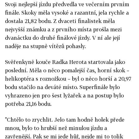
Svoji nejlepší jízdu předvedla ve večerním prvním
finále. Skoky měla vysoké a razantní, jela rychle a
dostala 21,82 bodu. Z dvaceti finalistek měla
nejvyšší známku a z prvního místa prošla mezi
dvanáctku do druhé finálové jízdy. V ní ale její
naděje na stupně vítězů pohasly.
Svěřenkyně kouče Radka Herota startovala jako
poslední. Měla o něco pomalejší čas, horní skok –
helikoptéra s roznožkou – byl o něco horší a 20,97
bodu stačilo na deváté místo. Superfinále bylo
vyhrazeno jen pro šest lyžařek a na postup bylo
potřeba 21,16 bodu.
"Chtělo to zrychlit. Jelo tam hodně holek přede
mnou, bylo to hrubší než minulou jízdu a
zavřenější. Pak se mi jede hůř, nejde mi to tolik