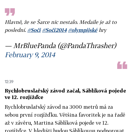
Hlavně, že se Šarce nic nestalo. Medaile je až to
poslední.
#Soči
#Soči2014
#olympijské
hry
— MrBluePanda (@PandaThrasher)
February 9, 2014
12:39
Rychlobruslařský závod začal, Sáblíková pojede
ve 12. rozjížďce
Rychlobruslařský závod na 3000 metrů má za
sebou první rozjížďku. Většina favoritek je na řadě
až v závěru, Martina Sáblíková pojede ve 12.
rozjížďce. V hledišti budou Sáblíkovou podporovat