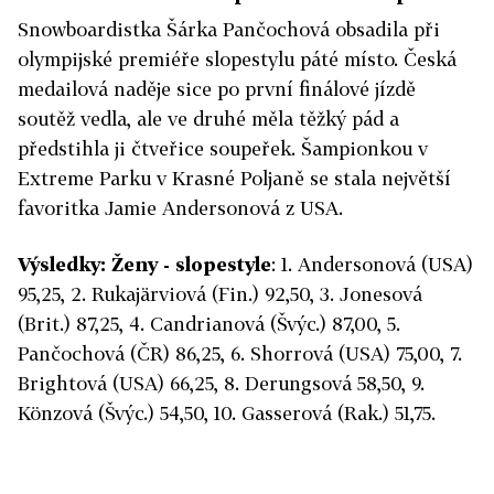
Snowboardistka Šárka Pančochová obsadila při
olympijské premiéře slopestylu páté místo. Česká
medailová naděje sice po první finálové jízdě
soutěž vedla, ale ve druhé měla těžký pád a
předstihla ji čtveřice soupeřek. Šampionkou v
Extreme Parku v Krasné Poljaně se stala největší
favoritka Jamie Andersonová z USA.
Výsledky: Ženy - slopestyle
: 1. Andersonová (USA)
95,25, 2. Rukajärviová (Fin.) 92,50, 3. Jonesová
(Brit.) 87,25, 4. Candrianová (Švýc.) 87,00, 5.
Pančochová (ČR) 86,25, 6. Shorrová (USA) 75,00, 7.
Brightová (USA) 66,25, 8. Derungsová 58,50, 9.
Könzová (Švýc.) 54,50, 10. Gasserová (Rak.) 51,75.