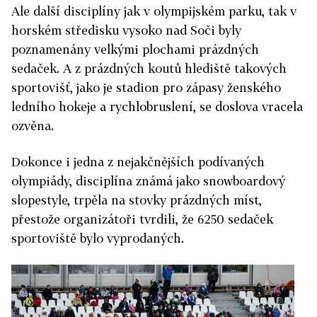
Ale další disciplíny jak v olympijském parku, tak v
horském středisku vysoko nad Soči byly
poznamenány velkými plochami prázdných
sedaček. A z prázdných koutů hlediště takových
sportovišť, jako je stadion pro zápasy ženského
ledního hokeje a rychlobruslení, se doslova vracela
ozvěna.
Dokonce i jedna z nejakčnějších podívaných
olympiády, disciplína známá jako snowboardový
slopestyle, trpěla na stovky prázdných míst,
přestože organizátoři tvrdili, že 6250 sedaček
sportoviště bylo vyprodaných.