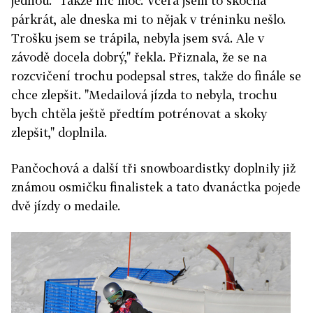
jednou. "Takže nic moc. Včera jsem to skočila
párkrát, ale dneska mi to nějak v tréninku nešlo.
Trošku jsem se trápila, nebyla jsem svá. Ale v
závodě docela dobrý," řekla. Přiznala, že se na
rozcvičení trochu podepsal stres, takže do finále se
chce zlepšit. "Medailová jízda to nebyla, trochu
bych chtěla ještě předtím potrénovat a skoky
zlepšit," doplnila.
Pančochová a další tři snowboardistky doplnily již
známou osmičku finalistek a tato dvanáctka pojede
dvě jízdy o medaile.