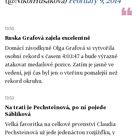
(@NikolHusakova)
February 9, 2014
13:50
Ruska Grafová zajela excelentně
Domácí závodkyně Olga Grafová si vytvořila
osobní rekord s časem 4:03:47 a bude výrazně
atakovat medailové pozice. Zatím je jasně ve
vedení, její čas byl jen o vteřinu pomalejší než
rekord okruhu.
13:53
Na trati je Pechsteinová, po ní pojede
Sáblíková
Velká favoritka na celkové prvenství Claudia
Pechsteinová už jede jedenáctou rozjížďku, v