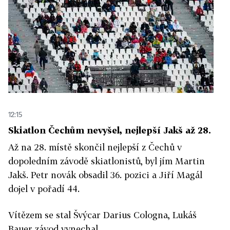
12:15
Skiatlon Čechům nevyšel, nejlepší Jakš až 28.
Až na 28. místě skončil nejlepší z Čechů v
dopoledním závodě skiatlonistů, byl jím Martin
Jakš. Petr novák obsadil 36. pozici a Jiří Magál
dojel v pořadí 44.
Vítězem se stal Švýcar Darius Cologna, Lukáš
Bauer závod vynechal.