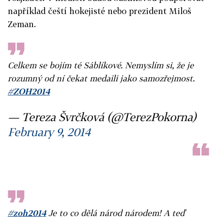
například čeští hokejisté nebo prezident Miloš
Zeman.
Celkem se bojím té Sáblíkové. Nemyslím si, že je
rozumný od ní čekat medaili jako samozřejmost.
#ZOH2014
— Tereza Švrčková (@TerezPokorna)
February 9, 2014
#zoh2014
Je to co dělá národ národem! A teď