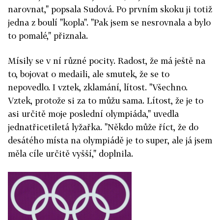
narovnat," popsala Sudová. Po prvním skoku ji totiž
jedna z boulí "kopla". "Pak jsem se nesrovnala a bylo
to pomalé," přiznala.
Mísily se v ní různé pocity. Radost, že má ještě na
to, bojovat o medaili, ale smutek, že se to
nepovedlo. I vztek, zklamání, lítost. "Všechno.
Vztek, protože si za to můžu sama. Lítost, že je to
asi určitě moje poslední olympiáda," uvedla
jednatřicetiletá lyžařka. "Někdo může říct, že do
desátého místa na olympiádě je to super, ale já jsem
měla cíle určitě vyšší," doplnila.