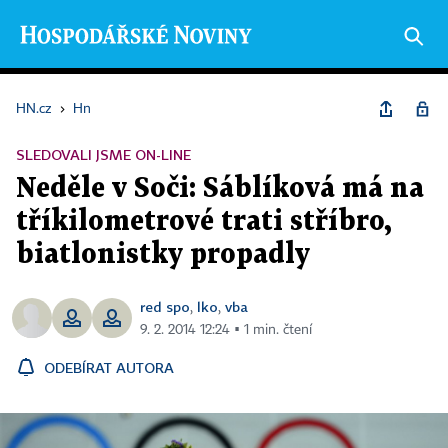
HN.cz
›
Hn
SLEDOVALI JSME ON-LINE
Neděle v Soči: Sáblíková má na
tříkilometrové trati stříbro,
biatlonistky propadly
red spo
lko
vba
,
,
9. 2. 2014 12:24 ▪ 1 min. čtení
ODEBÍRAT AUTORA