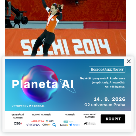
×
14:11
Zazáří v poslední rozjížďce mladá
Holanďanka?
Obrovský talent světového rychlobruslení je na
startu poslední rozjížďky. Osmnáctiletá Antoinette
De Jongová může ještě podle expertů atakovat čas
prvních dvou žen v čele průběžného pořadí.