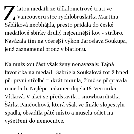
Z
latou medaili ze tříkilometrové trati ve
Vancouveru sice rychlobruslařka Martina
Sáblíková neobhájila, přesto přidala do české
medailové sbírky druhý nejcennější kov - stříbro.
Navázala tím na včerejší výkon Jaroslava Soukupa,
jenž zaznamenal bronz v biatlonu.
Na mužskou část však ženy nenavázaly. Tajná
favoritka na medaili Gabriela Soukalová totiž hned
při první střelbě třikrát minula, čímž se připravila
o medaili. Nejlépe nakonec dojela 16. Veronika
Vítková. V akci se představila i snowboardistka
Šárka Pančochová, která však ve finále slopestylu
spadla, obsadila páté místo a musela odjet na
vyšetření do nemocnice.