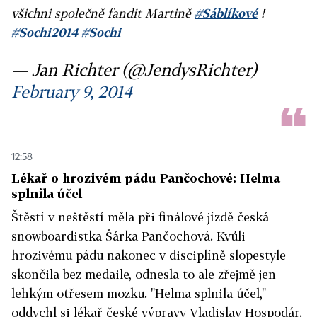
všichni společně fandit Martině
#Sáblíkové
!
#Sochi2014
#Sochi
— Jan Richter (@JendysRichter)
February 9, 2014
12:58
Lékař o hrozivém pádu Pančochové: Helma
splnila účel
Štěstí v neštěstí měla při finálové jízdě česká
snowboardistka Šárka Pančochová. Kvůli
hrozivému pádu nakonec v disciplíně slopestyle
skončila bez medaile, odnesla to ale zřejmě jen
lehkým otřesem mozku. "Helma splnila účel,"
oddychl si lékař české výpravy Vladislav Hospodár.