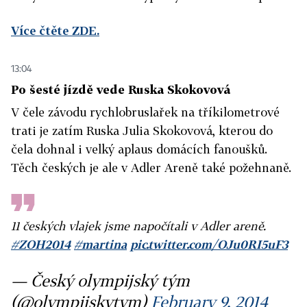
Více čtěte ZDE.
13:04
Po šesté jízdě vede Ruska Skokovová
V čele závodu rychlobruslařek na tříkilometrové
trati je zatím Ruska Julia Skokovová, kterou do
čela dohnal i velký aplaus domácích fanoušků.
Těch českých je ale v Adler Areně také požehnaně.
11 českých vlajek jsme napočítali v Adler areně.
#ZOH2014
#martina
pic.twitter.com/OJu0RI5uF3
— Český olympijský tým
(@olympijskytym)
February 9, 2014