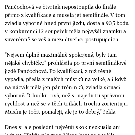
Pančochová ve čtvrtek nepostoupila do finále
přímo z kvalifikace a musela jet semifinále. V tom
zvládla výborně hned první jízdu, dostala 90,5 bodu,
v konkurenci 12 soupeřek měla nejvyšší známku a
suverénně se vešla mezi čtveřici postupujících.
"Nejsem úplně maximálně spokojená, byly tam
nějaké chybičky," prohlásila po první semifinálové
jízdě Pančochová. Po kvalifikaci, z níž těsně
vypadla, přešla z malých můstků na velké, a i když
na nácvik měla jen pár tréninků, zvládla situaci
výborně. "Chvilku trvá, než si najedu tu správnou
rychlost a než se v těch trikách trochu zorientuju.
Musím je točit pomaleji, ale je to dobrý," řekla.
Dnes si ale poslední největší skok nezkusila ani