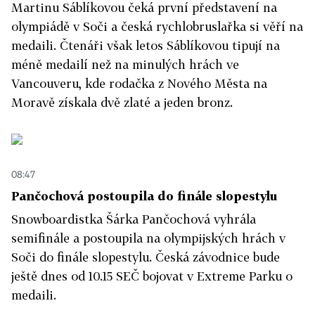
Martinu Sáblíkovou čeká první představení na
olympiádě v Soči a česká rychlobruslařka si věří na
medaili. Čtenáři však letos Sáblíkovou tipují na
méně medailí než na minulých hrách ve
Vancouveru, kde rodačka z Nového Města na
Moravě získala dvě zlaté a jeden bronz.
08:47
Pančochová postoupila do finále slopestylu
Snowboardistka Šárka Pančochová vyhrála
semifinále a postoupila na olympijských hrách v
Soči do finále slopestylu. Česká závodnice bude
ještě dnes od 10.15 SEČ bojovat v Extreme Parku o
medaili.