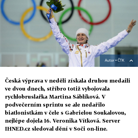
Autor ▪
ČTK
Česká výprava v neděli získala druhou medaili
ve dvou dnech, stříbro totiž vybojovala
rychlobruslařka Martina Sáblíková. V
podvečerním sprintu se ale nedařilo
biatlonistkám v čele s Gabrielou Soukalovou,
nejlépe dojela 16. Veronika Vítková. Server
IHNED.cz sledoval dění v Soči on-line.