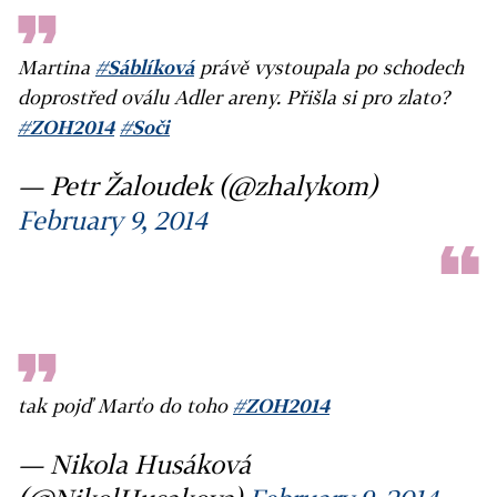
Martina
#Sáblíková
právě vystoupala po schodech
doprostřed oválu Adler areny. Přišla si pro zlato?
#ZOH2014
#Soči
— Petr Žaloudek (@zhalykom)
February 9, 2014
tak pojď Marťo do toho
#ZOH2014
— Nikola Husáková