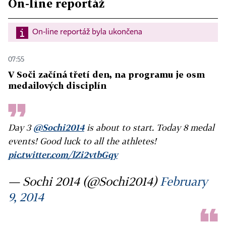
On-line reportáž
On-line reportáž byla ukončena
07:55
V Soči začíná třetí den, na programu je osm
medailových disciplín
Day 3
@Sochi2014
is about to start. Today 8 medal
events! Good luck to all the athletes!
pic.twitter.com/lZi2vtbGqy
— Sochi 2014 (@Sochi2014)
February
9, 2014