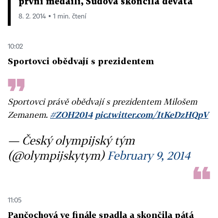
první medaili, Sudová skončila devátá
8. 2. 2014 ▪ 1 min. čtení
10:02
Sportovci obědvají s prezidentem
Sportovci právě obědvají s prezidentem Milošem
Zemanem.
#ZOH2014
pic.twitter.com/ItKeDzHQpV
— Český olympijský tým
(@olympijskytym)
February 9, 2014
11:05
Pančochová ve finále spadla a skončila pátá