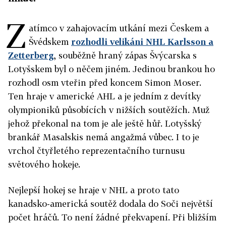
Z
atímco v zahajovacím utkání mezi Českem a
Švédskem
rozhodli velikáni NHL Karlsson a
Zetterberg
, souběžně hraný zápas Švýcarska s
Lotyšskem byl o něčem jiném. Jedinou brankou ho
rozhodl osm vteřin před koncem Simon Moser.
Ten hraje v americké AHL a je jedním z devítky
olympioniků působících v nižších soutěžích. Muž
jehož překonal na tom je ale ještě hůř. Lotyšský
brankář Masalskis nemá angažmá vůbec. I to je
vrchol čtyřletého reprezentačního turnusu
světového hokeje.
Nejlepší hokej se hraje v NHL a proto tato
kanadsko-americká soutěž dodala do Soči největší
počet hráčů. To není žádné překvapení. Při bližším