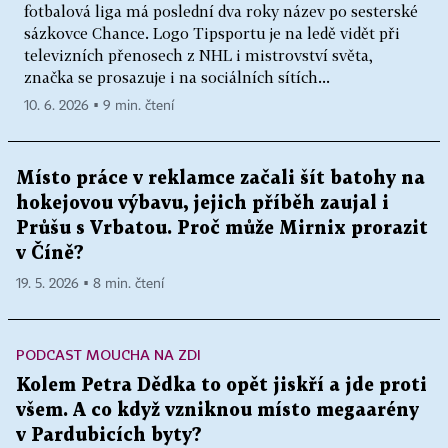
fotbalová liga má poslední dva roky název po sesterské
sázkovce Chance. Logo Tipsportu je na ledě vidět při
televizních přenosech z NHL i mistrovství světa,
značka se prosazuje i na sociálních sítích...
10. 6. 2026 ▪ 9 min. čtení
Místo práce v reklamce začali šít batohy na
hokejovou výbavu, jejich příběh zaujal i
Průšu s Vrbatou. Proč může Mirnix prorazit
v Číně?
19. 5. 2026 ▪ 8 min. čtení
PODCAST MOUCHA NA ZDI
Kolem Petra Dědka to opět jiskří a jde proti
všem. A co když vzniknou místo megaarény
v Pardubicích byty?