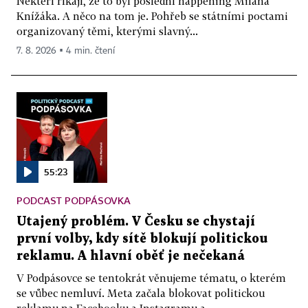
Někteří říkají, že to byl poslední happening Milana
Knížáka. A něco na tom je. Pohřeb se státními poctami
organizovaný těmi, kterými slavný...
7. 8. 2026 ▪ 4 min. čtení
55:23
PODCAST PODPÁSOVKA
Utajený problém. V Česku se chystají
první volby, kdy sítě blokují politickou
reklamu. A hlavní oběť je nečekaná
V Podpásovce se tentokrát věnujeme tématu, o kterém
se vůbec nemluví. Meta začala blokovat politickou
reklamu na Facebooku a Instagramu a...