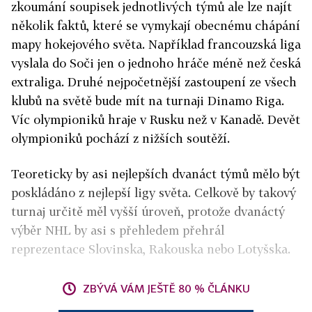
zkoumání soupisek jednotlivých týmů ale lze najít
několik faktů, které se vymykají obecnému chápání
mapy hokejového světa. Například francouzská liga
vyslala do Soči jen o jednoho hráče méně než česká
extraliga. Druhé nejpočetnější zastoupení ze všech
klubů na světě bude mít na turnaji Dinamo Riga.
Víc olympioniků hraje v Rusku než v Kanadě. Devět
olympioniků pochází z nižších soutěží.
Teoreticky by asi nejlepších dvanáct týmů mělo být
poskládáno z nejlepší ligy světa. Celkově by takový
turnaj určitě měl vyšší úroveň, protože dvanáctý
výběr NHL by asi s přehledem přehrál
reprezentace Slovinska, Rakouska nebo Lotyšska.
ZBÝVÁ VÁM JEŠTĚ 80 % ČLÁNKU