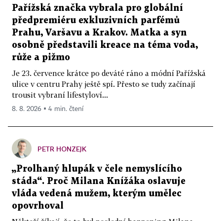
Pařížská značka vybrala pro globální
předpremiéru exkluzivních parfémů
Prahu, Varšavu a Krakov. Matka a syn
osobně představili kreace na téma voda,
růže a pižmo
Je 23. července krátce po deváté ráno a módní Pařížská
ulice v centru Prahy ještě spí. Přesto se tudy začínají
trousit vybraní lifestyloví...
8. 8. 2026 ▪ 4 min. čtení
PETR HONZEJK
„Prolhaný hlupák v čele nemyslícího
stáda“. Proč Milana Knížáka oslavuje
vláda vedená mužem, kterým umělec
opovrhoval