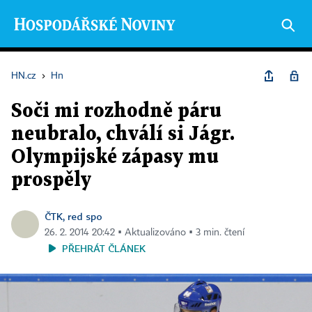
HN.cz
›
Hn
Soči mi rozhodně páru
neubralo, chválí si Jágr.
Olympijské zápasy mu
prospěly
ČTK, red spo
26. 2. 2014 20:42 ▪ Aktualizováno ▪ 3 min. čtení
PŘEHRÁT ČLÁNEK