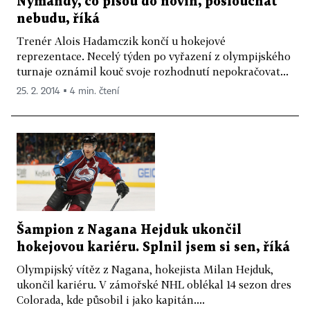
Nýmandy, co píšou do novin, poslouchat
nebudu, říká
Trenér Alois Hadamczik končí u hokejové
reprezentace. Necelý týden po vyřazení z olympijského
turnaje oznámil kouč svoje rozhodnutí nepokračovat...
25. 2. 2014 ▪ 4 min. čtení
Šampion z Nagana Hejduk ukončil
hokejovou kariéru. Splnil jsem si sen, říká
Olympijský vítěz z Nagana, hokejista Milan Hejduk,
ukončil kariéru. V zámořské NHL oblékal 14 sezon dres
Colorada, kde působil i jako kapitán....