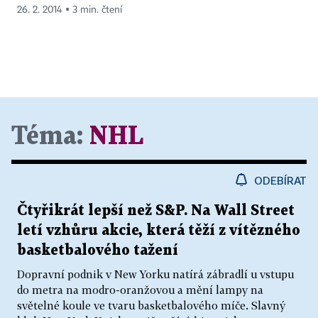
26. 2. 2014 ▪ 3 min. čtení
Téma:
NHL
ODEBÍRAT
Čtyřikrát lepší než S&P. Na Wall Street
letí vzhůru akcie, která těží z vítězného
basketbalového tažení
Dopravní podnik v New Yorku natírá zábradlí u vstupu
do metra na modro-oranžovou a mění lampy na
světelné koule ve tvaru basketbalového míče. Slavný