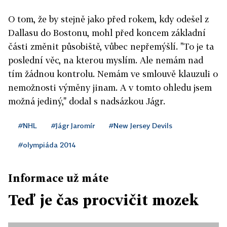
O tom, že by stejně jako před rokem, kdy odešel z
Dallasu do Bostonu, mohl před koncem základní
části změnit působiště, vůbec nepřemýšlí. "To je ta
poslední věc, na kterou myslím. Ale nemám nad
tím žádnou kontrolu. Nemám ve smlouvě klauzuli o
nemožnosti výměny jinam. A v tomto ohledu jsem
možná jediný," dodal s nadsázkou Jágr.
#NHL
#Jágr Jaromír
#New Jersey Devils
#olympiáda 2014
Informace už máte
Teď je čas procvičit mozek