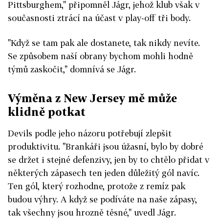
Pittsburghem," připomněl Jágr, jehož klub však v
současnosti ztrácí na účast v play-off tři body.
"Když se tam pak ale dostanete, tak nikdy nevíte.
Se způsobem naší obrany bychom mohli hodně
týmů zaskočit," domnívá se Jágr.
Výměna z New Jersey mě může
klidně potkat
Devils podle jeho názoru potřebují zlepšit
produktivitu. "Brankáři jsou úžasní, bylo by dobré
se držet i stejné defenzivy, jen by to chtělo přidat v
některých zápasech ten jeden důležitý gól navíc.
Ten gól, který rozhodne, protože z remíz pak
budou výhry. A když se podíváte na naše zápasy,
tak všechny jsou hrozně těsné," uvedl Jágr.