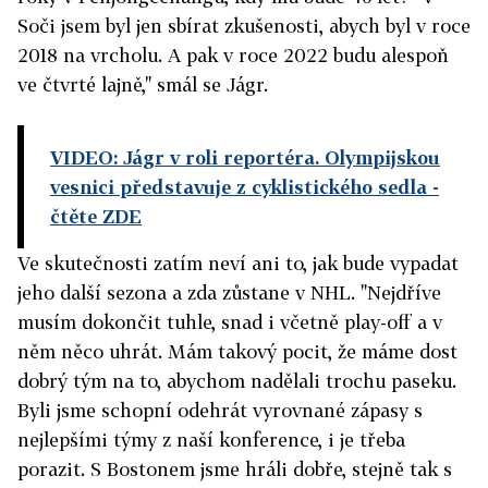
Soči jsem byl jen sbírat zkušenosti, abych byl v roce
2018 na vrcholu. A pak v roce 2022 budu alespoň
ve čtvrté lajně," smál se Jágr.
VIDEO: Jágr v roli reportéra. Olympijskou
vesnici představuje z cyklistického sedla
-
čtěte ZDE
Ve skutečnosti zatím neví ani to, jak bude vypadat
jeho další sezona a zda zůstane v NHL. "Nejdříve
musím dokončit tuhle, snad i včetně play-off a v
něm něco uhrát. Mám takový pocit, že máme dost
dobrý tým na to, abychom nadělali trochu paseku.
Byli jsme schopní odehrát vyrovnané zápasy s
nejlepšími týmy z naší konference, i je třeba
porazit. S Bostonem jsme hráli dobře, stejně tak s