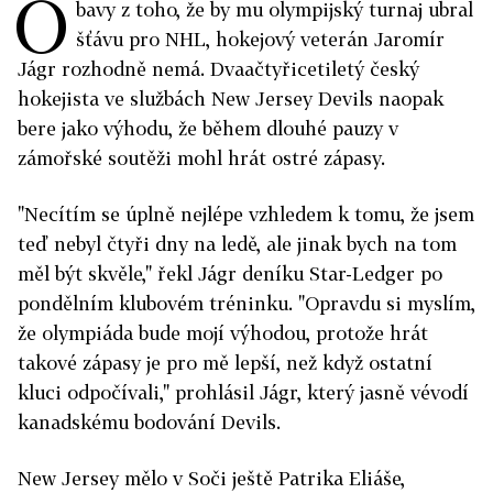
O
bavy z toho, že by mu olympijský turnaj ubral
šťávu pro NHL, hokejový veterán Jaromír
Jágr rozhodně nemá. Dvaačtyřicetiletý český
hokejista ve službách New Jersey Devils naopak
bere jako výhodu, že během dlouhé pauzy v
zámořské soutěži mohl hrát ostré zápasy.
"Necítím se úplně nejlépe vzhledem k tomu, že jsem
teď nebyl čtyři dny na ledě, ale jinak bych na tom
měl být skvěle," řekl Jágr deníku Star-Ledger po
pondělním klubovém tréninku. "Opravdu si myslím,
že olympiáda bude mojí výhodou, protože hrát
takové zápasy je pro mě lepší, než když ostatní
kluci odpočívali," prohlásil Jágr, který jasně vévodí
kanadskému bodování Devils.
New Jersey mělo v Soči ještě Patrika Eliáše,