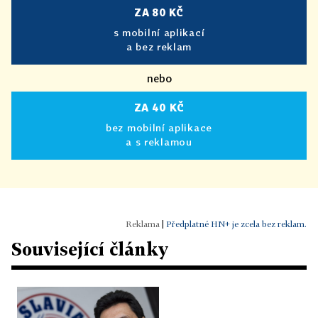
ZA 80 KČ
s mobilní aplikací
a bez reklam
nebo
ZA 40 KČ
bez mobilní aplikace
a s reklamou
|
Předplatné HN+ je zcela bez reklam.
Související články