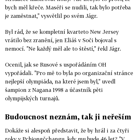
bych měl křeče. Maséři se nudili, tak bylo potřeba
je zaměstnat," vysvětlil po svém Jágr.
Byl rád, že se kompletní kvarteto New Jersey
vrátilo bez zranění, jen Eliáš v Soči bojoval s
nemocí. "Ne každý měl ale to štěstí," řekl Jágr.
Ocenil, jak se Rusové s uspořádáním OH
vypořádali. "Pro mě to byla po organizační stránce
nejlepší olympiáda, na které jsem byl," uvedl
šampion z Nagana 1998 a účastník pěti
olympijských turnajů.
Budoucnost neznám, tak ji neřeším
Dokáže si alespoň představit, že by hrál i za čtyři
roky v Pchjongčchangu, kdy mu bude 46 let? "V