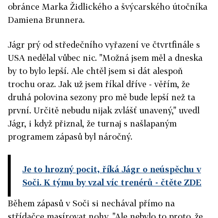
obránce Marka Židlického a švýcarského útočníka
Damiena Brunnera.
Jágr prý od středečního vyřazení ve čtvrtfinále s
USA nedělal vůbec nic. "Možná jsem měl a dneska
by to bylo lepší. Ale chtěl jsem si dát alespoň
trochu oraz. Jak už jsem říkal dříve - věřím, že
druhá polovina sezony pro mě bude lepší než ta
první. Určitě nebudu nijak zvlášť unavený," uvedl
Jágr, i když přiznal, že turnaj s našlapaným
programem zápasů byl náročný.
Je to hrozný pocit, říká Jágr o neúspěchu v
Soči. K týmu by vzal víc trenérů
- čtěte ZDE
Během zápasů v Soči si nechával přímo na
střídačce masírovat nohy. "Ale nebylo to proto, že