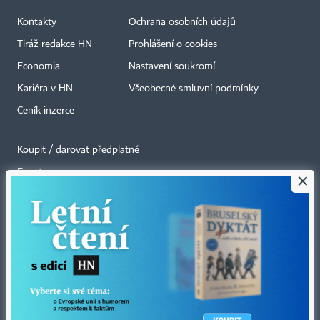
Kontakty
Ochrana osobních údajů
Tiráž redakce HN
Prohlášení o cookies
Economia
Nastavení soukromí
Kariéra v HN
Všeobecné smluvní podmínky
Ceník inzerce
Koupit / darovat předplatné
Eventy
×
Newslettery
RSS kanály
Autorská práva vykonává vydavatel. Bez písemného svolení vydavatele je
zakázáno jakékoli užití částí nebo celku díla, zejména rozmnožování a šíření
jakýmkoli způsobem, mechanickým nebo elektronickým, v českém nebo
jiném jazyce. Bez souhlasu vydavatele je zakázáno též rozmnožování