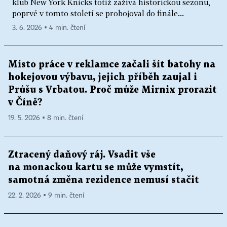
klub New York Knicks totiž zažívá historickou sezonu,
poprvé v tomto století se probojoval do finále...
3. 6. 2026 ▪ 4 min. čtení
Místo práce v reklamce začali šít batohy na
hokejovou výbavu, jejich příběh zaujal i
Průšu s Vrbatou. Proč může Mirnix prorazit
v Číně?
19. 5. 2026 ▪ 8 min. čtení
Ztracený daňový ráj. Vsadit vše
na monackou kartu se může vymstít,
samotná změna rezidence nemusí stačit
22. 2. 2026 ▪ 9 min. čtení