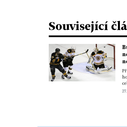
Související čl
B
n
n
Př
ho
ce
27.