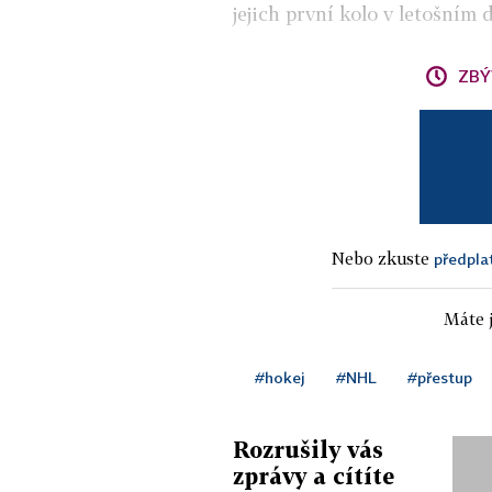
jejich první kolo v letošním d
ZBÝ
Nebo zkuste
předpla
Máte j
#hokej
#NHL
#přestup
Rozrušily vás
zprávy a cítíte