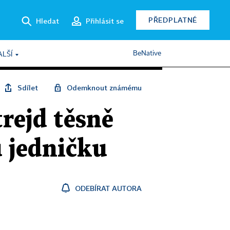
PŘEDPLATNÉ
Hledat
Přihlásit se
BeNative
ALŠÍ
Sdílet
Odemknout známému
trejd těsně
 jedničku
ODEBÍRAT AUTORA