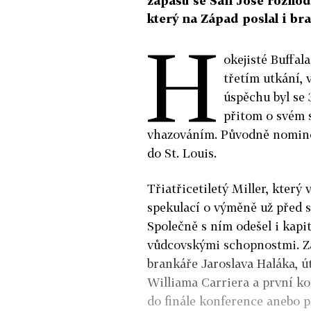
zápasu se San Jose rozhodl
který na Západ poslal i br
H
okejisté Buffal
třetím utkání, 
úspěchu byl se 
přitom o svém 
vhazováním. Původně nomino
do St. Louis.
Třiatřicetiletý Miller, který
spekulací o výměně už před s
Společně s ním odešel i kapit
vůdcovskými schopnostmi. Za 
brankáře Jaroslava Haláka, ú
Williama Carriera a první ko
do finále konference anebo pr