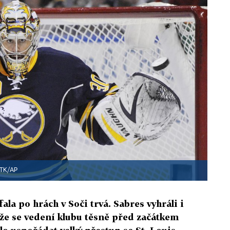
TK/AP
ala po hrách v Soči trvá. Sabres vyhráli i
ože se vedení klubu těsně před začátkem