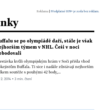
|
Předplatné HN+ je zcela bez reklam.
ánky
uffalu se po olympiádě daří, stále je však
ejhorším týmem v NHL. Češi v noci
ebodovali
estávka kvůli olympijským hrám v Soči přišla vhod
kejistům Buffala. Ti sice i nadále zůstávají nejhorším
lkem soutěže s pouhými 42 body,...
 2. 2014 ▪ 3 min. čtení