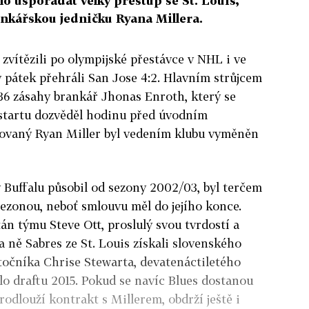
o uspořádat velký přestup se St. Louis,
ankářskou jedničku Ryana Millera.
a zvítězili po olympijské přestávce v NHL i ve
v pátek přehráli San Jose 4:2. Hlavním strůjcem
36 zásahy brankář Jhonas Enroth, který se
startu dozvěděl hodinu před úvodním
vaný Ryan Miller byl vedením klubu vyměněn
 v Buffalu působil od sezony 2002/03, byl terčem
ezonou, neboť smlouvu měl do jejího konce.
án týmu Steve Ott, proslulý svou tvrdostí a
ně Sabres ze St. Louis získali slovenského
točníka Chrise Stewarta, devatenáctiletého
lo draftu 2015. Pokud se navíc Blues dostanou
odlouží kontrakt s Millerem, obdrží ještě i