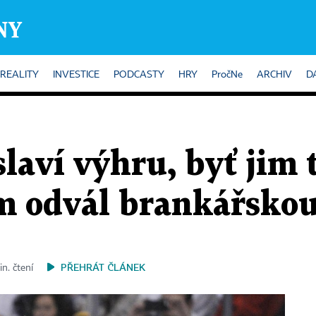
REALITY
INVESTICE
PODCASTY
HRY
PročNe
ARCHIV
D
slaví výhru, byť jim 
m odvál brankářskou
PŘEHRÁT ČLÁNEK
in. čtení