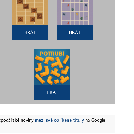
HRÁT
HRÁT
HRÁT
mezi své oblíbené tituly
ospodářské noviny
na Google