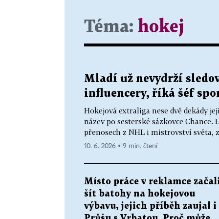
Téma:
hokej
Mladí už nevydrží sledov
influencery, říká šéf sp
Hokejová extraliga nese dvě dekády jej
název po sesterské sázkovce Chance. Lo
přenosech z NHL i mistrovství světa, zn
10. 6. 2026 ▪ 9 min. čtení
Místo práce v reklamce začal
šít batohy na hokejovou
výbavu, jejich příběh zaujal i
Průšu s Vrbatou. Proč může