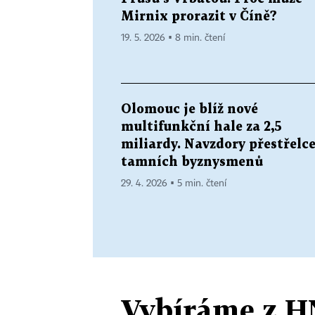
Mirnix prorazit v Číně?
19. 5. 2026 ▪ 8 min. čtení
Olomouc je blíž nové
multifunkční hale za 2,5
miliardy. Navzdory přestřelc
tamních byznysmenů
29. 4. 2026 ▪ 5 min. čtení
Vybíráme z H