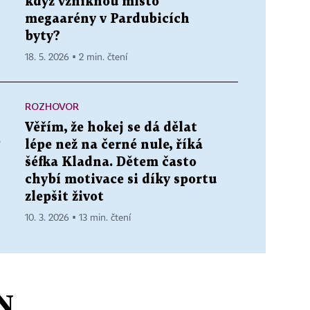
když vzniknou místo
megaarény v Pardubicích
byty?
18. 5. 2026 ▪ 2 min. čtení
ROZHOVOR
Věřím, že hokej se dá dělat
e
lépe než na černé nule, říká
šéfka Kladna. Dětem často
chybí motivace si díky sportu
zlepšit život
10. 3. 2026 ▪ 13 min. čtení
N