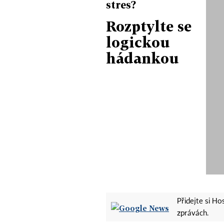
stres?
Rozptylte se
logickou
hádankou
Přidejte si H
zprávách.