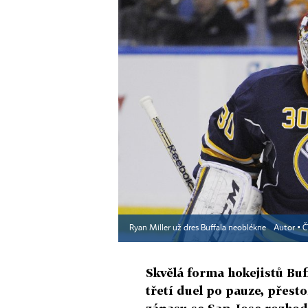
Ryan Miller už dres Buffala neoblékne
Autor ▪
Č
Skvělá forma hokejistů Buff
třetí duel po pauze, přest