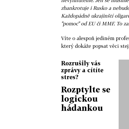
nevyhnutelné. Jen se musíme 
zbankrotuje i Rusko a nebud
Každopádně ukrajinští oligar
"pomoc" od EU či MMF. To zas
Víte o alespoň jediném prof
který dokáže popsat věci stej
Rozrušily vás
zprávy a cítíte
stres?
Rozptylte se
logickou
hádankou