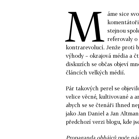
M
áme sice svo
komentátoři 
stejnou spol
referovaly o
kontrarevolucí. Jenže proti
výhody – okrajová média a čt
diskuzích se občas objeví mn
článcích velkých médií.
Pár takových perel se objevil
velice věcné, kultivované a 
abych se se čtenáři Ihned nep
jako Jan Daniel a Jan Altman
předchozí verzi blogu, kde js
Propaganda obhájců puče názo