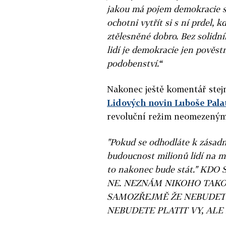
jakou má pojem demokracie sk
ochotni vytřít si s ní prdel, k
ztělesněné dobro. Bez solidn
lidí je demokracie jen pověs
podobenství.“
Nakonec ještě komentář stej
Lidových novin Luboše Pala
revoluční režim neomezenými
"Pokud se odhodláte k zásad
budoucnost milionů lidí na m
to nakonec bude stát." KD
NE. NEZNÁM NIKOHO TAKO
SAMOZŘEJMĚ ŽE NEBUDETE
NEBUDETE PLATIT VY, ALE