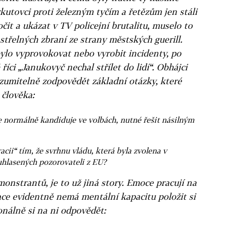
kutovci proti železným tyčím a řetězům jen stáli
it a ukázat v TV policejní brutalitu, muselo to
 střelných zbraní ze strany městských guerill.
lo vyprovokovat nebo vyrobit incidenty, po
ci „Janukovyč nechal střílet do lidí“. Obhájci
ozumitelně zodpovědět základní otázky, které
člověka:
e normálně kandiduje ve volbách, nutné řešit násilným
ii“ tím, že svrhnu vládu, která byla zvolena v
hlasených pozorovateli z EU?
monstrantů, je to už jiná story. Emoce pracují na
ace evidentně nemá mentální kapacitu položit si
ionálně si na ni odpovědět: