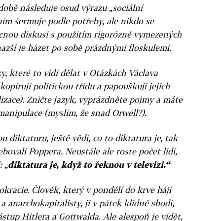
 době následuje osud výrazu „sociální
 ním šermuje podle potřeby, ale nikdo se
cnou diskusi s použitím rigorózně vymezených
azší je házet po sobě prázdnými floskulemi.
y, které to vidí dělat v Otázkách Václava
kopírují politickou třídu a papouškují jejich
lizace). Zničte jazyk, vyprázdněte pojmy a máte
manipulace (myslím, že snad Orwell?).
u diktaturu, ještě vědí, co to diktatura je, tak
ebovali Poppera. Neustále ale roste počet lidí,
: „
diktatura je, když to řeknou v televizi.“
racie. Člověk, který v pondělí do krve hájí
 anarchokapitalisty, ji v pátek klidně shodí,
stup Hitlera a Gottwalda. Ale alespoň je vidět,