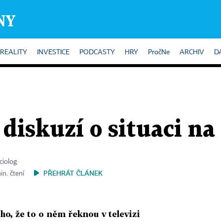
REALITY
INVESTICE
PODCASTY
HRY
PročNe
ARCHIV
D
z diskuzí o situaci n
ciolog
PŘEHRÁT ČLÁNEK
in. čtení
ho, že to o něm řeknou v televizi