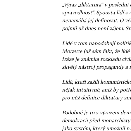
„Výraz „diktatura“ v poslední
spravedlnost“. Spousta lidí s
nenamáhá jej definovat. O vě
pojmů už dnes není zájem. Sn
Lidé v tom napodobují politik
Moravce (už sám fakt, že lidé 
fráze je známka rozkladu civi
skvělý nástroj propagandy a 
Lidé, kteří zažili komunisticko
nějak intuitivně, aniž by potř
pro něž definice diktatury zní
Podobné je to s výrazem demok
demokracii před monarchisty a
jako systém, který umožnil ná