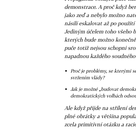
demonstrace. A proč když ber
jako zeď a nebylo možno natoč
násilí eskalovat až po použití
Jediným účelem toho všeho by
kterých bude možno konečně ří
puče totiž nejsou schopni sr
napadnou každého soudného 
Proč je problémy, se kterými s
svržením vlády?
Jak je možné „budovat demokrac
demokratických volbách odsou
Ale když přijde na střílení de
plné obrátky a většina popul
zcela primitivní otázku a rac