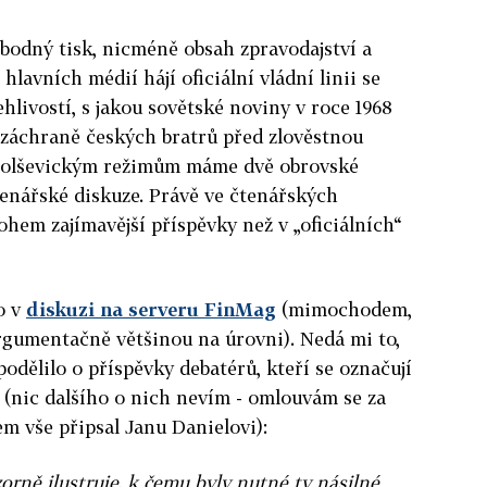
bodný tisk, nicméně obsah zpravodajství a
hlavních médií hájí oficiální vládní linii se
ehlivostí, s jakou sovětské noviny v roce 1968
 záchraně českých bratrů před zlověstnou
 bolševickým režimům máme dvě obrovské
enářské diskuze. Právě ve čtenářských
ohem zajímavější příspěvky než v „oficiálních“
o v
diskuzi na serveru FinMag
(mimochodem,
argumentačně většinou na úrovni). Nedá mi to,
odělilo o příspěvky debatérů, kteří se označují
 (nic dalšího o nich nevím - omlouvám se za
em vše připsal Janu Danielovi):
rně ilustruje, k čemu byly nutné ty násilné