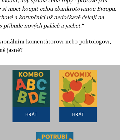
modlit, aby spadla cena ropy - protože pak
e si moct koupit celou zbankrotovanou Evropu.
chové a korupčníci už nedočkavě čekají na
 přibude nových paláců a jachet.“
esionálním komentátorovi nebo politologovi,
ně jasně?
HRÁT
HRÁT