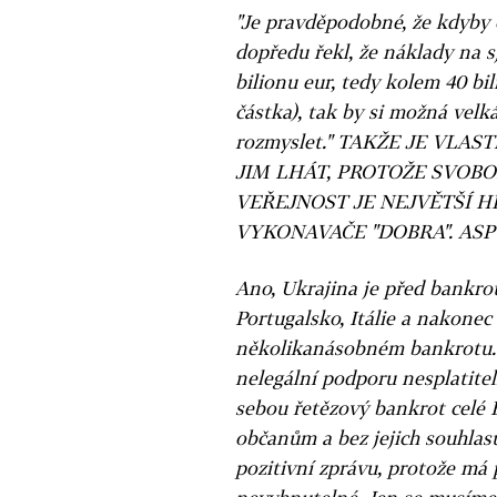
"Je pravděpodobné, že kdyby
dopředu řekl, že náklady na s
bilionu eur, tedy kolem 40 bi
částka), tak by si možná vel
rozmyslet." TAKŽE JE VLAS
JIM LHÁT, PROTOŽE SVOB
VEŘEJNOST JE NEJVĚTŠÍ 
VYKONAVAČE "DOBRA". ASPO
Ano, Ukrajina je před bankro
Portugalsko, Itálie a nakonec 
několikanásobném bankrotu.
nelegální podporu nesplatite
sebou řetězový bankrot celé 
občanům a bez jejich souhlasu
pozitivní zprávu, protože má 