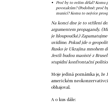
Proč by to režim dělal? Komu
povstalcům? (Podobně: proč by
municí? Komu to nejvíce prosp
Na konci dne je to střílení
argumentem propagandy. (Ml
je hloupoučké.) Zapamatujme s
uvidíme. Pokud jde o geopoliti
Rusko je Ukrajina mnohem důl
Jestli budou maoisté z Bruse
stupidní konfrontační politic
Moje jediná poznámka je, že
americkém neokonzervativci,
obhajoval.
A o kus dále: