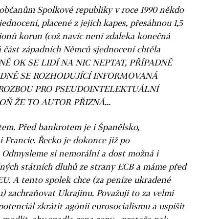
 občanům Spolkové republiky v roce 1990 někdo
jednocení, placené z jejich kapes, přesáhnou 1,5
lionů korun (což navíc není zdaleka konečná
ká část západních Němců sjednocení chtěla
TNĚ OK SE LIDÍ NA NIC NEPTAT, PŘÍPADNĚ
ODNĚ SE ROZHODUJÍCÍ INFORMOVANÁ
HROZBOU PRO PSEUDOINTELEKTUÁLNÍ
Ň ŽE TO AUTOR PŘIZNÁ...
tem. Před bankrotem je i Španělsko,
i Francie. Řecko je dokonce již po
 Odmysleme si nemorální a dost možná i
lných státních dluhů ze strany ECB a máme před
EU. A tento spolek chce (za peníze ukradené
) zachraňovat Ukrajinu. Považuji to za velmi
potenciál zkrátit agónii eurosocialismu a uspíšit