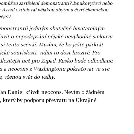
 pomůžou zastřelení demonstranti? Janukovyčovi nebo
 Assad ostřeloval nějakou obytnou čtvrť chemickou
ěje?)
 demonstrantů jediným skutečně hmatatelným
uvit o nepodepsání nějaké nevýhodné smlouvy
i tento scénář. Myslím, že ho ještě párkrát
cké souvislosti, vidím to dost hrozivě. Pro
ežitější než pro Západ. Rusko bude odhodlané.
lu a neocons z Washingtonu pokračovat ve své
e, vženou svět do války
.
 Jan Daniel křivdí neocons. Nevím o žádném
 který by podporu převratu na Ukrajině