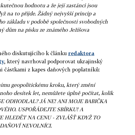
utečnou hodnotu a že její zastánci jsou
dyž na to přijde. Žádný nejvyšší princip a
ího základu v podobě společnosti svobodných
tný dům na písku ze známého Ježíšova
ného diskutujícího k článku
redaktora
ty
, který navrhoval podporovat ukrajinský
 částkami z kapes daňových poplatníků:
nímu geopolitickému kroku, který změní
noho desítek let, nemůžete úplně počítat, kolik
O SE ODHODLAL? JÁ NE! ANI MOJE BABIČKA
VÉHO. USPOŘÁDEJTE SBÍRKU! A
 HLEDĚT NA CENU - ZVLÁŠŤ KDYŽ TO
 DAŇOVÍ NEVOLNÍCI.