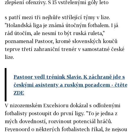
zlepšení ofenzivy. S 15 vstřelenými góly leto
s patří mezi tři nejhůře střílející týmy v lize.
"Holandská liga je známá útočným fotbalem. I já
rád útočím, ale nesmí to být ruská ruleta,"
poznamenal Pastoor, kromě slovenských koučů
teprve třetí zahraniční trenér v samostatné české
lize.
Pastoor vedl trénink Slavie. K záchraně jde s
českými asistenty a ruským poradcem
- čtěte
ZDE
V nizozemském Excelsioru dokázal s odloženými
fotbalisty postoupit do první ligy. "To je jedna z
mých dovedností, rozvinout potenciál hráčů.
Feyenoord o některých fotbalistech říkal, že nejsou