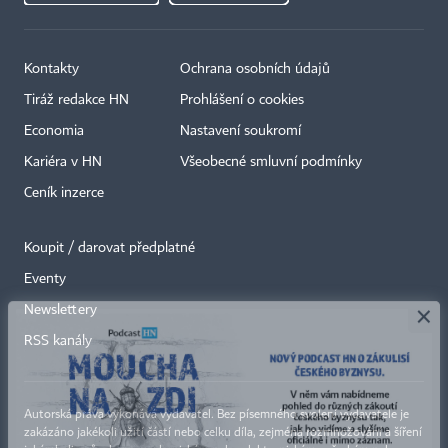
Kontakty
Ochrana osobních údajů
Tiráž redakce HN
Prohlášení o cookies
Economia
Nastavení soukromí
Kariéra v HN
Všeobecné smluvní podmínky
Ceník inzerce
Koupit / darovat předplatné
Eventy
×
Newslettery
RSS kanály
Autorská práva vykonává vydavatel. Bez písemného svolení vydavatele je
zakázáno jakékoli užití částí nebo celku díla, zejména rozmnožování a šíření