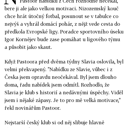
Pastoor nabídku z Čech rozhodně nečekal,
bere ji ale jako velkou motivaci. Nizozemský kouč
chce hrát útočný fotbal, posunout se v tabulce co
nejvýš a vyhrál domácí pohár, z nějž vede cesta do
předkola Evropské ligy. Poradce sportovního úseku
Igor Kornějev bude zase pomáhat u ligového týmu
a působit jako skaut.
Když Pastoora před dvěma týdny Slavia oslovila, byl
velmi překvapený. "Nabídku ze Slavie, vůbec i z
Česka jsem opravdu neočekával. Byl jsem dlouho
doma, řadu nabídek jsem odmítl. Rozhodlo, že
Slavia je klub s historií a nedávnými úspěchy. Viděl
jsem i nějaké zápasy. Je to pro mě velká motivace,"
řekl novinářům Pastoor.
Nejstarší český klub si od něj slibuje hlavně