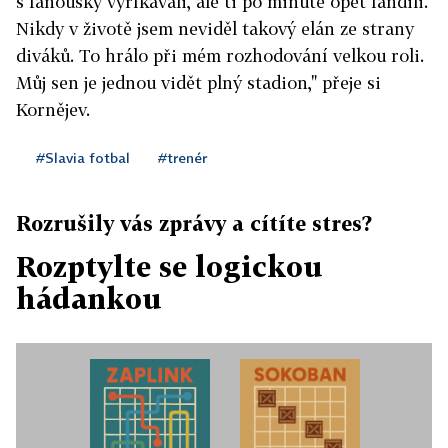
s fanoušky vyříkávali, ale ti po minutě opět fandili.
Nikdy v životě jsem neviděl takový elán ze strany
diváků. To hrálo při mém rozhodování velkou roli.
Můj sen je jednou vidět plný stadion," přeje si
Kornějev.
#Slavia fotbal
#trenér
Rozrušily vás zprávy a cítíte stres?
Rozptylte se logickou
hádankou