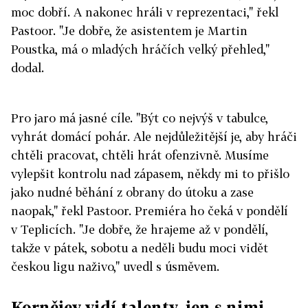
moc dobří. A nakonec hráli v reprezentaci," řekl
Pastoor. "Je dobře, že asistentem je Martin
Poustka, má o mladých hráčích velký přehled,"
dodal.
Pro jaro má jasné cíle. "Být co nejvýš v tabulce,
vyhrát domácí pohár. Ale nejdůležitější je, aby hráči
chtěli pracovat, chtěli hrát ofenzivně. Musíme
vylepšit kontrolu nad zápasem, někdy mi to přišlo
jako nudné běhání z obrany do útoku a zase
naopak," řekl Pastoor. Premiéra ho čeká v pondělí
v Teplicích. "Je dobře, že hrajeme až v pondělí,
takže v pátek, sobotu a neděli budu moci vidět
českou ligu naživo," uvedl s úsměvem.
Kornějev vidí talenty, jen s nimi