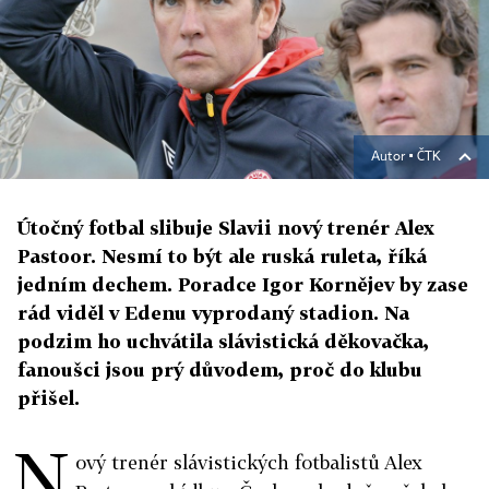
Autor ▪
ČTK
Útočný fotbal slibuje Slavii nový trenér Alex
Pastoor. Nesmí to být ale ruská ruleta, říká
jedním dechem. Poradce Igor Kornějev by zase
rád viděl v Edenu vyprodaný stadion. Na
podzim ho uchvátila slávistická děkovačka,
fanoušci jsou prý důvodem, proč do klubu
přišel.
N
ový trenér slávistických fotbalistů Alex