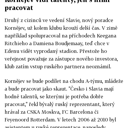
pracovat
Druhý z cizinců ve vedení Slavie, nový poradce
Kornějev, už kolem klubu krouží delší čas. V zimě
například spolupracoval na příchodech Keegana
Ritchieho a Damiena Boudjemaay, teď chce v
Edenu vidět vyprodaný stadion. Přestože ho
veřejnost považuje za zástupce nového investora,
klub zatím vstup ruského partnera neoznámil.
Kornějev se bude podílet na chodu A-týmu, mládeže
a bude pracovat jako skaut. "Česko i Slavia mají
hodně talentů, se kterými je potřeba dobře
pracovat," řekl bývalý ruský reprezentant, který
hrával za CSKA Moskva, FC Barcelona či
Feyenoord Rotterdam. V letech 2006 až 2010 byl
asistentem u ruské reprezentace, naposledy