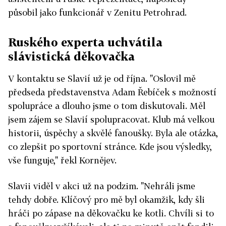
působil jako funkcionář v Zenitu Petrohrad.
Ruského experta uchvátila
slávistická děkovačka
V kontaktu se Slavií už je od října. "Oslovil mě
předseda představenstva Adam Řebíček s možností
spolupráce a dlouho jsme o tom diskutovali. Měl
jsem zájem se Slavií spolupracovat. Klub má velkou
historii, úspěchy a skvělé fanoušky. Byla ale otázka,
co zlepšit po sportovní stránce. Kde jsou výsledky,
vše funguje," řekl Kornějev.
Slavii viděl v akci už na podzim. "Nehráli jsme
tehdy dobře. Klíčový pro mě byl okamžik, kdy šli
hráči po zápase na děkovačku ke kotli. Chvíli si to