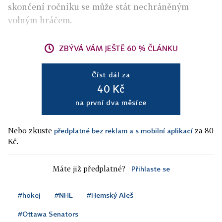
skončení ročníku se může stát nechráněným
volným hráčem.
ZBÝVÁ VÁM JEŠTĚ 60 % ČLÁNKU
Číst dál za
40 Kč
na první dva měsíce
Nebo zkuste
za 80
předplatné bez reklam a s mobilní aplikací
Kč.
Máte již předplatné?
Přihlaste se
#hokej
#NHL
#Hemský Aleš
#Ottawa Senators