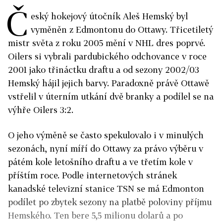
Č
eský hokejový útočník Aleš Hemský byl
vyměněn z Edmontonu do Ottawy. Třicetiletý
mistr světa z roku 2005 mění v NHL dres poprvé.
Oilers si vybrali pardubického odchovance v roce
2001 jako třináctku draftu a od sezony 2002/03
Hemský hájil jejich barvy. Paradoxně právě Ottawě
vstřelil v úterním utkání dvě branky a podílel se na
výhře Oilers 3:2.
O jeho výměně se často spekulovalo i v minulých
sezonách, nyní míří do Ottawy za právo výběru v
pátém kole letošního draftu a ve třetím kole v
příštím roce. Podle internetových stránek
kanadské televizní stanice TSN se má Edmonton
podílet po zbytek sezony na platbě poloviny příjmu
Hemského. Ten bere 5,5 milionu dolarů a po