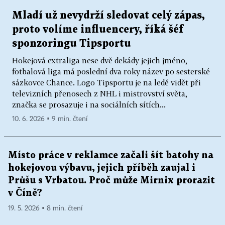
Mladí už nevydrží sledovat celý zápas,
proto volíme influencery, říká šéf
sponzoringu Tipsportu
Hokejová extraliga nese dvě dekády jejich jméno,
fotbalová liga má poslední dva roky název po sesterské
sázkovce Chance. Logo Tipsportu je na ledě vidět při
televizních přenosech z NHL i mistrovství světa,
značka se prosazuje i na sociálních sítích...
10. 6. 2026 ▪ 9 min. čtení
Místo práce v reklamce začali šít batohy na
hokejovou výbavu, jejich příběh zaujal i
Průšu s Vrbatou. Proč může Mirnix prorazit
v Číně?
19. 5. 2026 ▪ 8 min. čtení