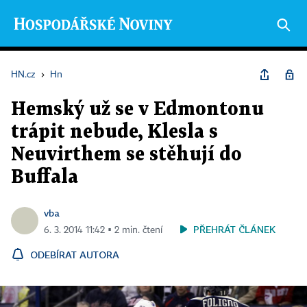
HN.cz
›
Hn
Hemský už se v Edmontonu
trápit nebude, Klesla s
Neuvirthem se stěhují do
Buffala
vba
PŘEHRÁT ČLÁNEK
6. 3. 2014 11:42 ▪ 2 min. čtení
ODEBÍRAT AUTORA