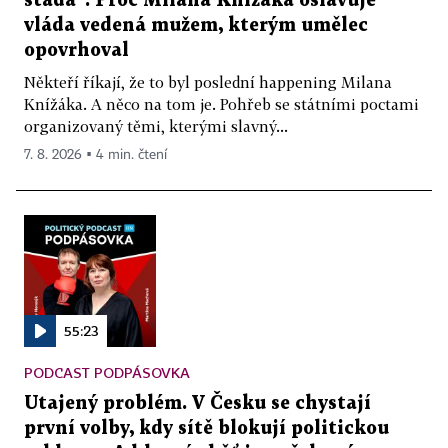
stáda“. Proč Milana Knížáka oslavuje
vláda vedená mužem, kterým umělec
opovrhoval
Někteří říkají, že to byl poslední happening Milana
Knížáka. A něco na tom je. Pohřeb se státními poctami
organizovaný těmi, kterými slavný...
7. 8. 2026 ▪ 4 min. čtení
55:23
PODCAST PODPÁSOVKA
Utajený problém. V Česku se chystají
první volby, kdy sítě blokují politickou