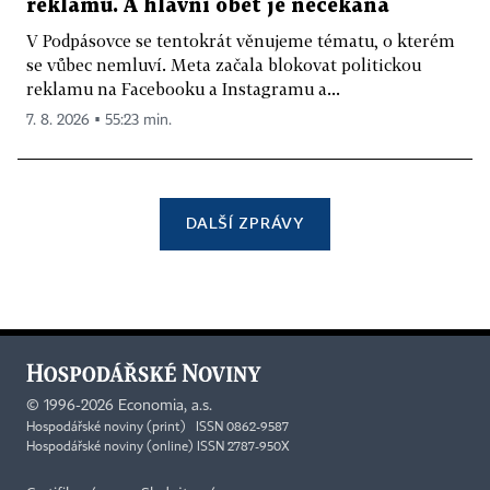
reklamu. A hlavní oběť je nečekaná
V Podpásovce se tentokrát věnujeme tématu, o kterém
se vůbec nemluví. Meta začala blokovat politickou
reklamu na Facebooku a Instagramu a...
7. 8. 2026 ▪ 55:23 min.
DALŠÍ ZPRÁVY
©
1996-2026
Economia, a.s.
Hospodářské noviny (print) ISSN 0862-9587
Hospodářské noviny (online) ISSN 2787-950X