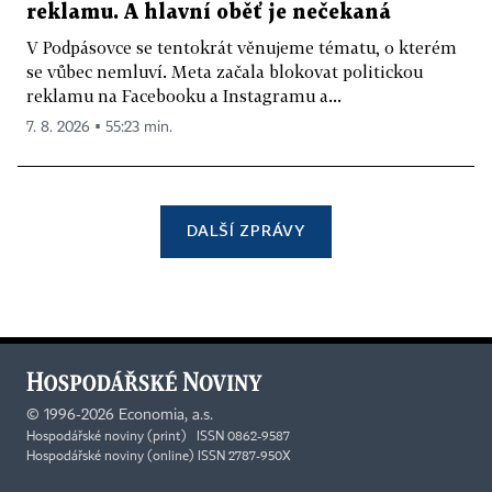
reklamu. A hlavní oběť je nečekaná
V Podpásovce se tentokrát věnujeme tématu, o kterém
se vůbec nemluví. Meta začala blokovat politickou
reklamu na Facebooku a Instagramu a...
7. 8. 2026 ▪ 55:23 min.
DALŠÍ ZPRÁVY
©
1996-2026
Economia, a.s.
Hospodářské noviny (print) ISSN 0862-9587
Hospodářské noviny (online) ISSN 2787-950X