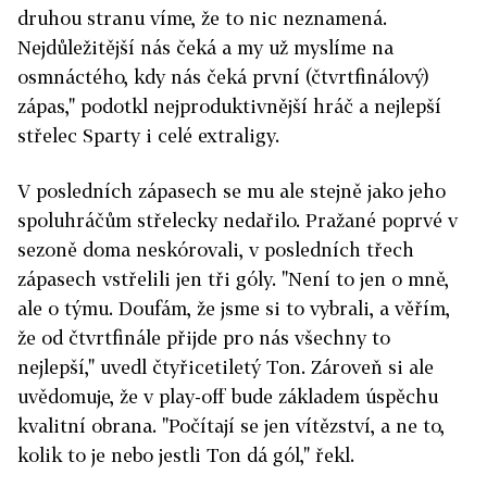
druhou stranu víme, že to nic neznamená.
Nejdůležitější nás čeká a my už myslíme na
osmnáctého, kdy nás čeká první (čtvrtfinálový)
zápas," podotkl nejproduktivnější hráč a nejlepší
střelec Sparty i celé extraligy.
V posledních zápasech se mu ale stejně jako jeho
spoluhráčům střelecky nedařilo. Pražané poprvé v
sezoně doma neskórovali, v posledních třech
zápasech vstřelili jen tři góly. "Není to jen o mně,
ale o týmu. Doufám, že jsme si to vybrali, a věřím,
že od čtvrtfinále přijde pro nás všechny to
nejlepší," uvedl čtyřicetiletý Ton. Zároveň si ale
uvědomuje, že v play-off bude základem úspěchu
kvalitní obrana. "Počítají se jen vítězství, a ne to,
kolik to je nebo jestli Ton dá gól," řekl.