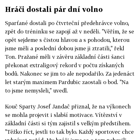
Hráči dostali pár dní volno
Sparťané dostali po čtvrteční předehrávce volno,
zpět do tréninku se zapojí až v neděli. "Věřím, že se
opět sejdeme s čistou hlavou a s pohodou, kterou
jsme měli a poslední dobou jsme ji ztratili," řekl
Ton. Pražané měli v závěru základní části šanci
překonat extraligový rekord v počtu získaných
bodů. Nakonec se jim to ale nepodařilo. Za jedenáct
let starým maximem Pardubic zaostali o bod. "Na
to jsme nemysleli," uvedl.
Kouč Sparty Josef Jandač přiznal, že na výkonech
se mohla projevit i slabší motivace. Vítězství v
základní části si tým zajistil s velkým předstihem.
"Těžko říct, jestli to tak bylo. Každý sportovec chce