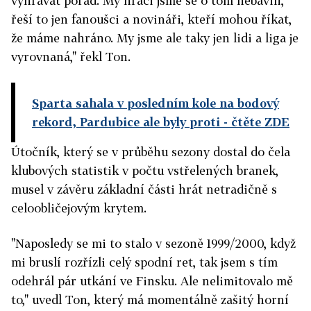
vyhrávat pořád. My hráči jsme se o tom nebavili,
řeší to jen fanoušci a novináři, kteří mohou říkat,
že máme nahráno. My jsme ale taky jen lidi a liga je
vyrovnaná," řekl Ton.
Sparta sahala v posledním kole na bodový
rekord, Pardubice ale byly proti
- čtěte ZDE
Útočník, který se v průběhu sezony dostal do čela
klubových statistik v počtu vstřelených branek,
musel v závěru základní části hrát netradičně s
celoobličejovým krytem.
"Naposledy se mi to stalo v sezoně 1999/2000, když
mi bruslí rozřízli celý spodní ret, tak jsem s tím
odehrál pár utkání ve Finsku. Ale nelimitovalo mě
to," uvedl Ton, který má momentálně zašitý horní