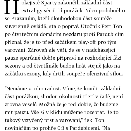
H
okejisté Sparty zakončili základní část
extraligy sérií tří porážek. Něco podobného
se Pražanům, kteří dlouhodobou část soutěže
suverénně ovládli, stalo poprvé. Útočník Petr Ton
po čtvrtečním domácím nezdaru proti Pardubicím
přiznal, že je to před začátkem play-off pro tým
varování. Zároveň ale věří, že se v nadcházející
pauze sparťané dobře připraví na rozhodující fázi
sezony a od čtvrtfinále budou hrát stejně jako na
začátku sezony, kdy drtili soupeře ofenzivní silou.
"Nemáme z toho radost. Víme, že končit základní
část porážkou, shodou okolností třetí v řadě, není
zrovna veselé. Možná že je teď dobře, že budeme
mít pauzu. Vše si v klidu můžeme rozebrat. Je to
takový vztyčený prst a varování," řekl Ton
novinářům po prohře 0:3 s Pardubicemi. "Na