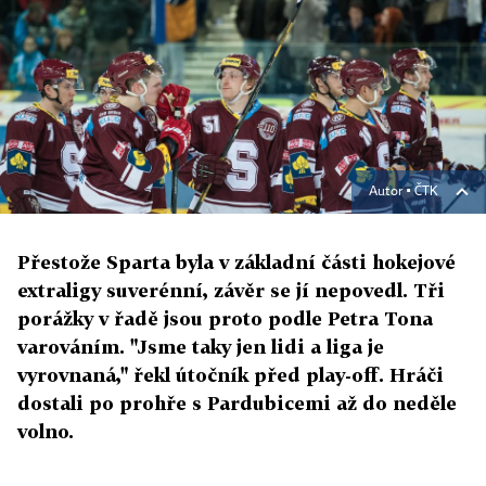
Autor ▪
ČTK
Přestože Sparta byla v základní části hokejové
extraligy suverénní, závěr se jí nepovedl. Tři
porážky v řadě jsou proto podle Petra Tona
varováním. "Jsme taky jen lidi a liga je
vyrovnaná," řekl útočník před play-off. Hráči
dostali po prohře s Pardubicemi až do neděle
volno.