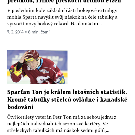
předkolo, Třinec přeskočil druhou Plzeň
V posledním kole základní části hokejové extraligy
mohla Sparta navýšit svůj náskok na čele tabulky a
vytvořit nový bodový rekord. Na domácím...
7. 3. 2014 ▪ 8 min. čtení
Sparťan Ton je králem letošních statistik.
Kromě tabulky střelců ovládne i kanadské
bodování
Čtyřicetiletý veterán Petr Ton má za sebou jednu z
nejlepších individuálních sezon své kariéry. Ve
střeleckých tabulkách má náskok sedmi gólů,...