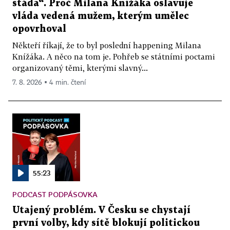
stáda“. Proč Milana Knížáka oslavuje
vláda vedená mužem, kterým umělec
opovrhoval
Někteří říkají, že to byl poslední happening Milana
Knížáka. A něco na tom je. Pohřeb se státními poctami
organizovaný těmi, kterými slavný...
7. 8. 2026 ▪ 4 min. čtení
55:23
PODCAST PODPÁSOVKA
Utajený problém. V Česku se chystají
první volby, kdy sítě blokují politickou