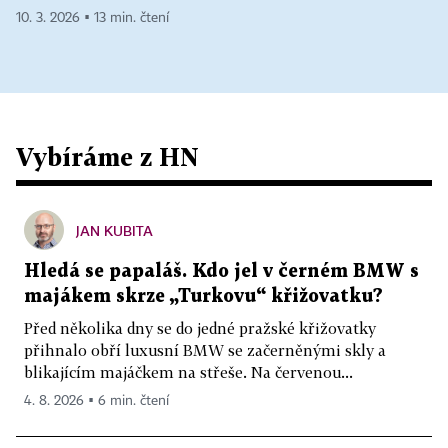
10. 3. 2026 ▪ 13 min. čtení
Vybíráme z HN
JAN KUBITA
Hledá se papaláš. Kdo jel v černém BMW s
majákem skrze „Turkovu“ křižovatku?
Před několika dny se do jedné pražské křižovatky
přihnalo obří luxusní BMW se začerněnými skly a
blikajícím majáčkem na střeše. Na červenou...
4. 8. 2026 ▪ 6 min. čtení