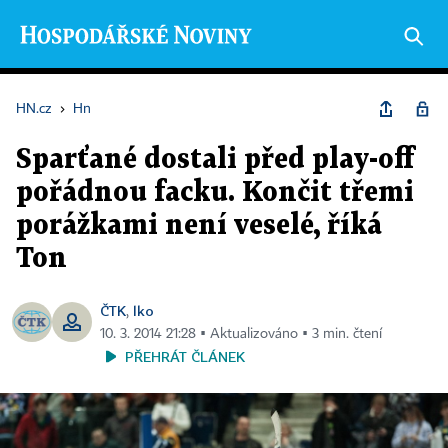
HN.cz
›
Hn
Sparťané dostali před play-off
pořádnou facku. Končit třemi
porážkami není veselé, říká
Ton
ČTK
lko
,
10. 3. 2014 21:28 ▪ Aktualizováno ▪ 3 min. čtení
PŘEHRÁT ČLÁNEK