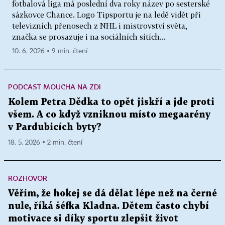
fotbalová liga má poslední dva roky název po sesterské
sázkovce Chance. Logo Tipsportu je na ledě vidět při
televizních přenosech z NHL i mistrovství světa,
značka se prosazuje i na sociálních sítích...
10. 6. 2026 ▪ 9 min. čtení
PODCAST MOUCHA NA ZDI
Kolem Petra Dědka to opět jiskří a jde proti
všem. A co když vzniknou místo megaarény
v Pardubicích byty?
18. 5. 2026 ▪ 2 min. čtení
ROZHOVOR
Věřím, že hokej se dá dělat lépe než na černé
nule, říká šéfka Kladna. Dětem často chybí
motivace si díky sportu zlepšit život