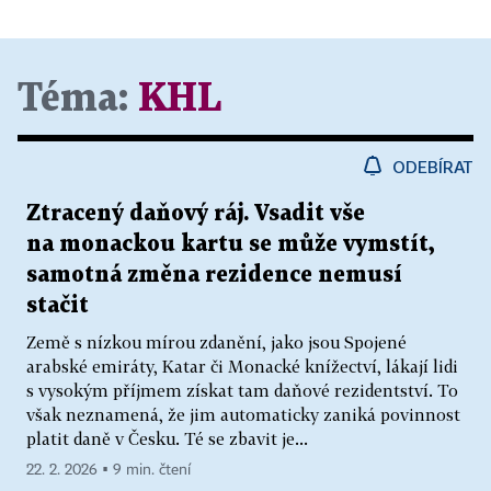
Téma:
KHL
ODEBÍRAT
Ztracený daňový ráj. Vsadit vše
na monackou kartu se může vymstít,
samotná změna rezidence nemusí
stačit
Země s nízkou mírou zdanění, jako jsou Spojené
arabské emiráty, Katar či Monacké knížectví, lákají lidi
s vysokým příjmem získat tam daňové rezidentství. To
však neznamená, že jim automaticky zaniká povinnost
platit daně v Česku. Té se zbavit je...
22. 2. 2026 ▪ 9 min. čtení