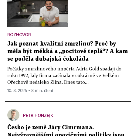
ROZHOVOR
Jak poznat kvalitní zmrzlinu? Proč by
měla být měkká a „pocitově teplá“? A kam
se poděla dubajská čokoláda
Počátky zmrzlinového impéria Adria Gold spadají do
roku 1992, kdy firma začínala v cukrárně ve Velkém
Ořechově nedaleko Zlína. Dnes tato...
10. 8. 2026 ▪ 8 min. čtení
PETR HONZEJK
Česko je země Járy Cimrmana.
Nejvýraznějšími opozičními politiky jsou