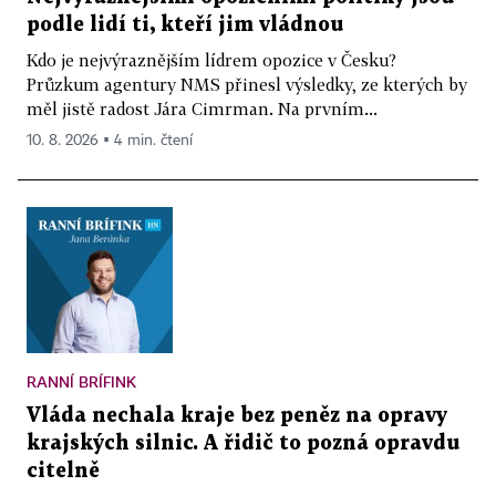
podle lidí ti, kteří jim vládnou
Kdo je nejvýraznějším lídrem opozice v Česku?
Průzkum agentury NMS přinesl výsledky, ze kterých by
měl jistě radost Jára Cimrman. Na prvním...
10. 8. 2026 ▪ 4 min. čtení
RANNÍ BRÍFINK
Vláda nechala kraje bez peněz na opravy
krajských silnic. A řidič to pozná opravdu
citelně