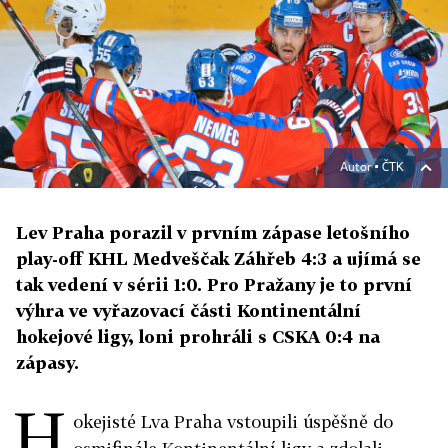
Autor ▪
ČTK
Lev Praha porazil v prvním zápase letošního
play-off KHL Medveščak Záhřeb 4:3 a ujímá se
tak vedení v sérii 1:0. Pro Pražany je to první
výhra ve vyřazovací části Kontinentální
hokejové ligy, loni prohráli s CSKA 0:4 na
zápasy.
H
okejisté Lva Praha vstoupili úspěšně do