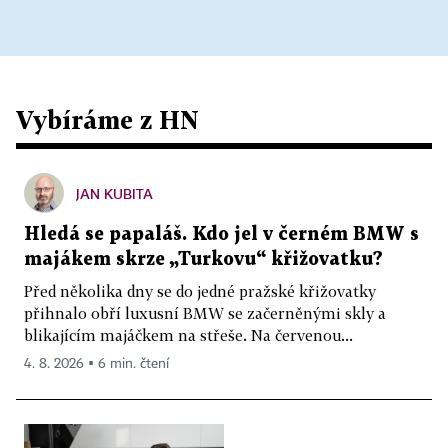
Vybíráme z HN
JAN KUBITA
Hledá se papaláš. Kdo jel v černém BMW s
majákem skrze „Turkovu“ křižovatku?
Před několika dny se do jedné pražské křižovatky
přihnalo obří luxusní BMW se začerněnými skly a
blikajícím majáčkem na střeše. Na červenou...
4. 8. 2026 ▪ 6 min. čtení