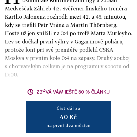
osmifinále Kontinentální ligy a zdolali
Medveščak Záhřeb 4:3. Svěřenci finského trenéra
Kariho Jalonena rozhodli mezi 42. a 45. minutou,
kdy se trefili Petr Vrána a Martin Thörnberg.
Hosté už jen snížili na 3:4 po trefě Matta Murleyho.
Lev se dočkal první výhry v Gagarinově poháru,
protože loni při své premiéře podlehl CSKA
Moskva v prvním kole 0:4 na zápasy. Druhý souboj
s chorvatským celkem je na programu v sobotu od
17:00.
ZBÝVÁ VÁM JEŠTĚ 80 % ČLÁNKU
Číst dál za
40 Kč
na první dva měsíce