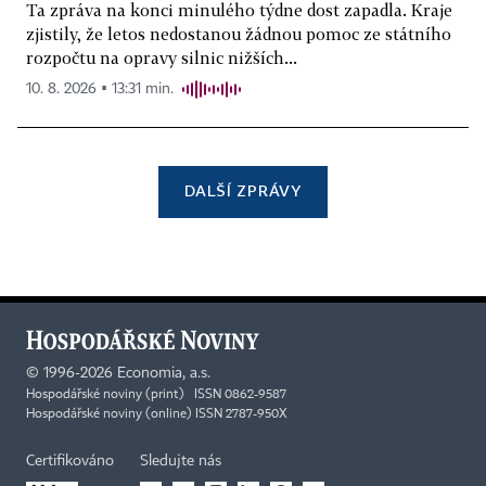
Ta zpráva na konci minulého týdne dost zapadla. Kraje
zjistily, že letos nedostanou žádnou pomoc ze státního
rozpočtu na opravy silnic nižších...
10. 8. 2026 ▪ 13:31 min.
DALŠÍ ZPRÁVY
©
1996-2026
Economia, a.s.
Hospodářské noviny (print) ISSN 0862-9587
Hospodářské noviny (online) ISSN 2787-950X
Certifikováno
Sledujte nás