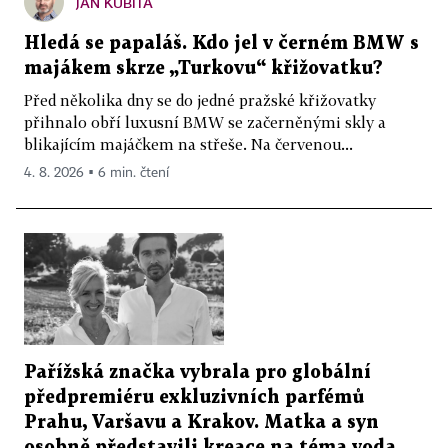
JAN KUBITA
Hledá se papaláš. Kdo jel v černém BMW s
majákem skrze „Turkovu“ křižovatku?
Před několika dny se do jedné pražské křižovatky
přihnalo obří luxusní BMW se začerněnými skly a
blikajícím majáčkem na střeše. Na červenou...
4. 8. 2026 ▪ 6 min. čtení
Pařížská značka vybrala pro globální
předpremiéru exkluzivních parfémů
Prahu, Varšavu a Krakov. Matka a syn
osobně představili kreace na téma voda,