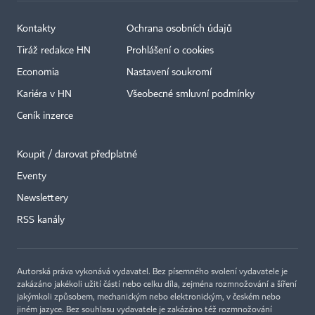
Kontakty
Ochrana osobních údajů
Tiráž redakce HN
Prohlášení o cookies
Economia
Nastavení soukromí
Kariéra v HN
Všeobecné smluvní podmínky
Ceník inzerce
Koupit / darovat předplatné
Eventy
Newslettery
×
RSS kanály
Autorská práva vykonává vydavatel. Bez písemného svolení vydavatele je
zakázáno jakékoli užití částí nebo celku díla, zejména rozmnožování a šíření
jakýmkoli způsobem, mechanickým nebo elektronickým, v českém nebo
jiném jazyce. Bez souhlasu vydavatele je zakázáno též rozmnožování