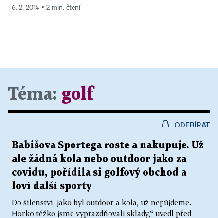
6. 2. 2014 ▪ 2 min. čtení
Téma:
golf
ODEBÍRAT
Babišova Sportega roste a nakupuje. Už
ale žádná kola nebo outdoor jako za
covidu, pořídila si golfový obchod a
loví další sporty
Do šílenství, jako byl outdoor a kola, už nepůjdeme.
Horko těžko jsme vyprazdňovali sklady,“ uvedl před