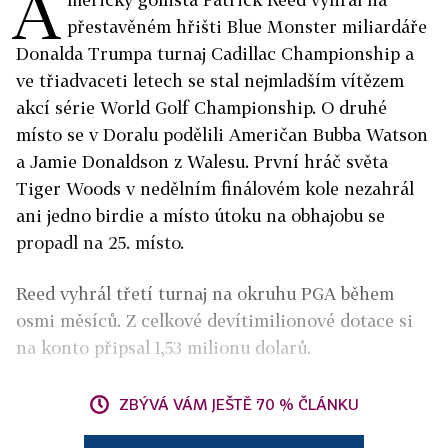
A
přestavěném hřišti Blue Monster miliardáře
Donalda Trumpa turnaj Cadillac Championship a
ve třiadvaceti letech se stal nejmladším vítězem
akcí série World Golf Championship. O druhé
místo se v Doralu podělili Američan Bubba Watson
a Jamie Donaldson z Walesu. První hráč světa
Tiger Woods v nedělním finálovém kole nezahrál
ani jedno birdie a místo útoku na obhajobu se
propadl na 25. místo.
Reed vyhrál třetí turnaj na okruhu PGA během
osmi měsíců. Z celkové devítimilionové dotace si
na konto připsal 1,53 milionu dolarů.
ZBÝVÁ VÁM JEŠTĚ 70 % ČLÁNKU