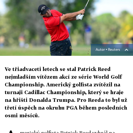
Autor ▪
Reuters
Ve třiadvaceti letech se stal Patrick Reed
nejmladším vítězem akcí ze série World Golf
Championship. Americký golfista zvítězil na
turnaji Cadillac Championship, který se hraje
na hřišti Donalda Trumpa. Pro Reeda to byl už
třetí úspěch na okruhu PGA během posledních
osmi měsíců.
merický golfista Patrick Reed vyhrál na