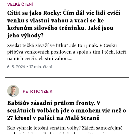
VELKÉ ČTENÍ
Cítit se jako Rocky: Čím dál víc lidí cvičí
venku s vlastní vahou a vrací se ke
kořenům silového tréninku. Jaké jsou
jeho výhody?
Zvedat těžká závaží ve fitku? Jde to i jinak. V Česku
přibývá venkovních posiloven a spolu s tím i těch, kteří
na nich cvičí s vlastní vahou....
6. 8. 2026 ▪ 17 min. čtení
PETR HONZEJK
Babišův zásadní průlom fronty. V
senátních volbách jde o mnohem víc než o
27 křesel v paláci na Malé Straně
Kdo vyhraje letošní senátní volby? Záleží samozřejmě