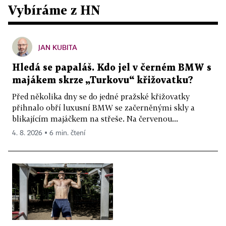
Vybíráme z HN
JAN KUBITA
Hledá se papaláš. Kdo jel v černém BMW s
majákem skrze „Turkovu“ křižovatku?
Před několika dny se do jedné pražské křižovatky
přihnalo obří luxusní BMW se začerněnými skly a
blikajícím majáčkem na střeše. Na červenou...
4. 8. 2026 ▪ 6 min. čtení