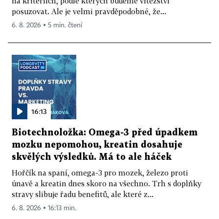
na kritériích, podle kterých budeme vítězství
posuzovat. Ale je velmi pravděpodobné, že...
6. 8. 2026 ▪ 5 min. čtení
16:13
Biotechnoložka: Omega-3 před úpadkem
mozku nepomohou, kreatin dosahuje
skvělých výsledků. Má to ale háček
Hořčík na spaní, omega-3 pro mozek, železo proti
únavě a kreatin dnes skoro na všechno. Trh s doplňky
stravy slibuje řadu benefitů, ale které z...
6. 8. 2026 ▪ 16:13 min.