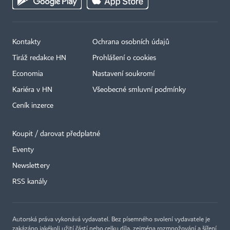
Kontakty
Ochrana osobních údajů
Tiráž redakce HN
Prohlášení o cookies
Economia
Nastavení soukromí
Kariéra v HN
Všeobecné smluvní podmínky
Ceník inzerce
Koupit / darovat předplatné
Eventy
Newslettery
×
RSS kanály
Autorská práva vykonává vydavatel. Bez písemného svolení vydavatele je
zakázáno jakékoli užití částí nebo celku díla, zejména rozmnožování a šíření