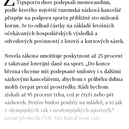
Tipsportu dnes podepsali memorandum,
podle kterého největší tuzemská sázková kancelář
přispěje na podporu sportu přibližně sto milionů
korun. Je to odhad částky na základě letošních
očekávaných hospodářských výsledků a
odvodových povinností z loterií a kurzových sázek.
Novela zákona umožňuje poskytnout až 25 procent
z takzvané loterijní daně na sport. „Do konce
března chceme mít podepsané smlouvy i s dalšími
sázkovými kancelářemi, abychom v průběhu dubna
mohli čerpat první prostředky. Rádi bychom
získali až 95 procent trhu, což je čtyři nebo pět
sázkovek. Peníze budou použity na mládež, a to jak
v olympijských tak i neolympijských sportech,“
netají předseda ČOV Jiří Kejval svoji vizi.