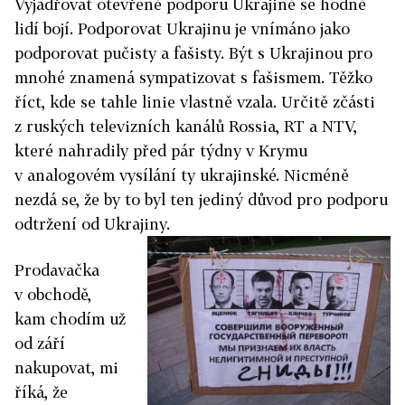
Vyjadřovat otevřeně podporu Ukrajině se hodně
lidí bojí. Podporovat Ukrajinu je vnímáno jako
podporovat pučisty a fašisty. Být s Ukrajinou pro
mnohé znamená sympatizovat s fašismem. Těžko
říct, kde se tahle linie vlastně vzala. Určitě zčásti
z ruských televizních kanálů Rossia, RT a NTV,
které nahradily před pár týdny v Krymu
v analogovém vysílání ty ukrajinské. Nicméně
nezdá se, že by to byl ten jediný důvod pro podporu
odtržení od Ukrajiny.
Prodavačka
v obchodě,
kam chodím už
od září
nakupovat, mi
říká, že