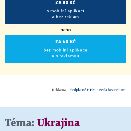
ZA 80 KČ
s mobilní aplikací
a bez reklam
nebo
ZA 40 KČ
bez mobilní aplikace
a s reklamou
|
Předplatné HN+ je zcela bez reklam.
Téma:
Ukrajina