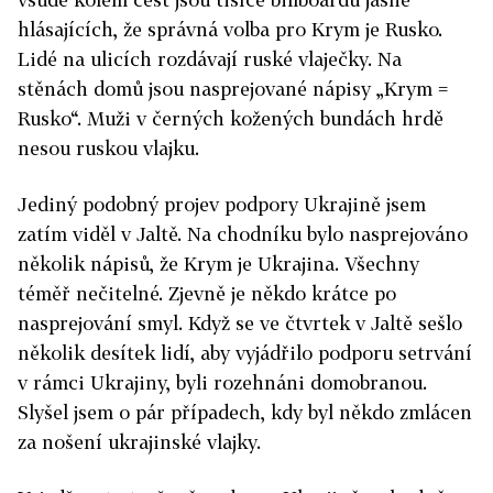
hlásajících, že správná volba pro Krym je Rusko.
Lidé na ulicích rozdávají ruské vlaječky. Na
stěnách domů jsou nasprejované nápisy „Krym =
Rusko“. Muži v černých kožených bundách hrdě
nesou ruskou vlajku.
Jediný podobný projev podpory Ukrajině jsem
zatím viděl v Jaltě. Na chodníku bylo nasprejováno
několik nápisů, že Krym je Ukrajina. Všechny
téměř nečitelné. Zjevně je někdo krátce po
nasprejování smyl. Když se ve čtvrtek v Jaltě sešlo
několik desítek lidí, aby vyjádřilo podporu setrvání
v rámci Ukrajiny, byli rozehnáni domobranou.
Slyšel jsem o pár případech, kdy byl někdo zmlácen
za nošení ukrajinské vlajky.