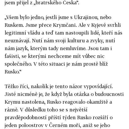
jsem přijel z „bratrského Česka“.
„Všem bylo jedno, jestli jsme s Ukrajinou, nebo
Ruskem. Jsme přece Krymčani. Ale v Kyjevě svrhli
legitimní vládu a teď tam nastoupili lidé, kteří nás
neuznávají. Nutí nám svoji kulturu a zvyky, nutí
nám jazyk, kterým tady nemluvíme. Jsou tam i
fašisti, se kterými nechceme mít vůbec nic
společného. V této situaci je nám prostě blíž
Rusko.“
Těžko říci, nakolik je tento názor vypovídající.
Jisté nicméně je, že když byla otázka o budoucnosti
Krymu nastolena, Rusko reagovalo okamžitě a
rázně. V důsledku toho se s největší
pravděpodobností příští týden Rusko rozšíří o
jeden poloostrov v Černém moři, aniž se jeho