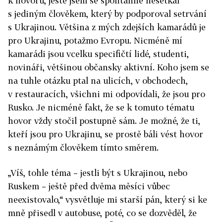
k hovoru, ještě jsem se spontánně nesetkal
s jediným člověkem, který by podporoval setrvání
s Ukrajinou. Většina z mých zdejších kamarádů je
pro Ukrajinu, potažmo Evropu. Nicméně mí
kamarádi jsou vcelku specifičtí lidé, studenti,
novináři, většinou občansky aktivní. Koho jsem se
na tuhle otázku ptal na ulicích, v obchodech,
v restauracích, všichni mi odpovídali, že jsou pro
Rusko. Je nicméně fakt, že se k tomuto tématu
hovor vždy stočil postupně sám. Je možné, že ti,
kteří jsou pro Ukrajinu, se prostě báli vést hovor
s neznámým člověkem tímto směrem.
„Víš, tohle téma – jestli být s Ukrajinou, nebo
Ruskem – ještě před dvěma měsíci vůbec
neexistovalo,“ vysvětluje mi starší pán, který si ke
mně přisedl v autobuse, poté, co se dozvěděl, že