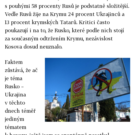
s pouhými 58 procenty Rusů je podstatně složitější.
Vedle Rusů žije na Krymu 24 procent Ukrajinců a
13 procent krymských Tatarů. Kritici často
poukazují i na to, že Rusko, které podle nich stojí
za současným odtržením Krymu, nezávislost
Kosova dosud neuznalo.
Faktem
zůstává, že ač
je téma
Rusko –
Ukrajina
v těchto
dnech téměř
jediným
tématem