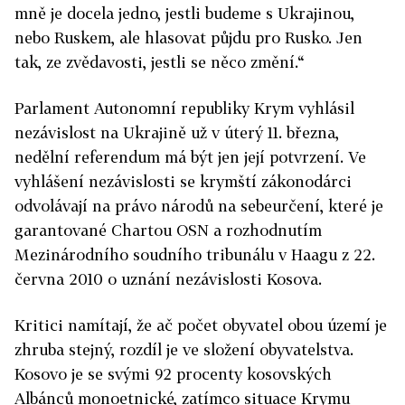
mně je docela jedno, jestli budeme s Ukrajinou,
nebo Ruskem, ale hlasovat půjdu pro Rusko. Jen
tak, ze zvědavosti, jestli se něco změní.“
Parlament Autonomní republiky Krym vyhlásil
nezávislost na Ukrajině už v úterý 11. března,
nedělní referendum má být jen její potvrzení. Ve
vyhlášení nezávislosti se krymští zákonodárci
odvolávají na právo národů na sebeurčení, které je
garantované Chartou OSN a rozhodnutím
Mezinárodního soudního tribunálu v Haagu z 22.
června 2010 o uznání nezávislosti Kosova.
Kritici namítají, že ač počet obyvatel obou území je
zhruba stejný, rozdíl je ve složení obyvatelstva.
Kosovo je se svými 92 procenty kosovských
Albánců monoetnické, zatímco situace Krymu