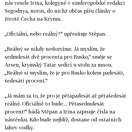
nás vesele Irina, kolegyně v simferopolské redakci
Segodnya, novin, do nichž občas píšu články o
životě Čecha na Krymu.
„Oficiální, nebo reálný?“ upřesňuje Stěpan.
„Reálný se nikdy nedozvíme. Já myslím, že
sedmdesát dvě procenta pro Rusko,“ směje se
Arsen, krymský Tatar sedící u stolu za mnou.
„Reálně si myslím, že je pro Rusko kolem padesáti,
šedesáti procent.“
„Já mám za to, že pro je pětapadesát až pětašedesát
reálně. Oficiálně to bude… Pětasedmdesát
procent!“ hádá Stěpan a Irina zapisuje čísla na
nástěnku. Kdo bude nejblíž, dostane od ostatních
lahev vodky.