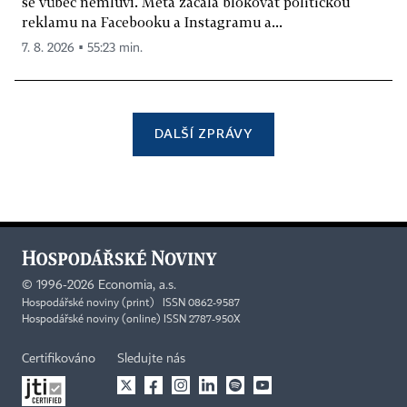
se vůbec nemluví. Meta začala blokovat politickou
reklamu na Facebooku a Instagramu a...
7. 8. 2026 ▪ 55:23 min.
DALŠÍ ZPRÁVY
©
1996-2026
Economia, a.s.
Hospodářské noviny (print) ISSN 0862-9587
Hospodářské noviny (online) ISSN 2787-950X
Certifikováno
Sledujte nás