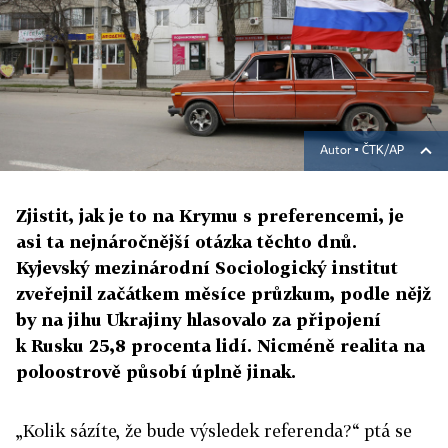
Autor ▪
ČTK/AP
Zjistit, jak je to na Krymu s preferencemi, je
asi ta nejnáročnější otázka těchto dnů.
Kyjevský mezinárodní Sociologický institut
zveřejnil začátkem měsíce průzkum, podle nějž
by na jihu Ukrajiny hlasovalo za připojení
k Rusku 25,8 procenta lidí. Nicméně realita na
poloostrově působí úplně jinak.
„Kolik sázíte, že bude výsledek referenda?“ ptá se