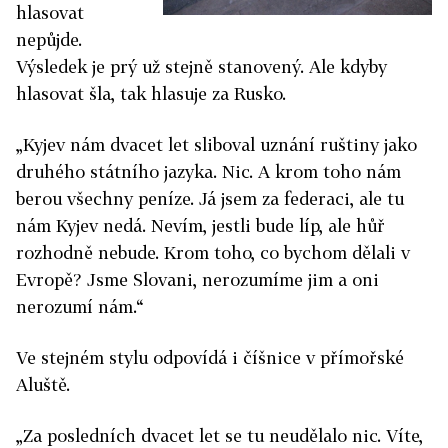
hlasovat
nepůjde.
Výsledek je prý už stejně stanovený. Ale kdyby
hlasovat šla, tak hlasuje za Rusko.
„Kyjev nám dvacet let sliboval uznání ruštiny jako
druhého státního jazyka. Nic. A krom toho nám
berou všechny peníze. Já jsem za federaci, ale tu
nám Kyjev nedá. Nevím, jestli bude líp, ale hůř
rozhodně nebude. Krom toho, co bychom dělali v
Evropě? Jsme Slovani, nerozumíme jim a oni
nerozumí nám.“
Ve stejném stylu odpovídá i číšnice v přímořské
Aluště.
„Za posledních dvacet let se tu neudělalo nic. Víte,