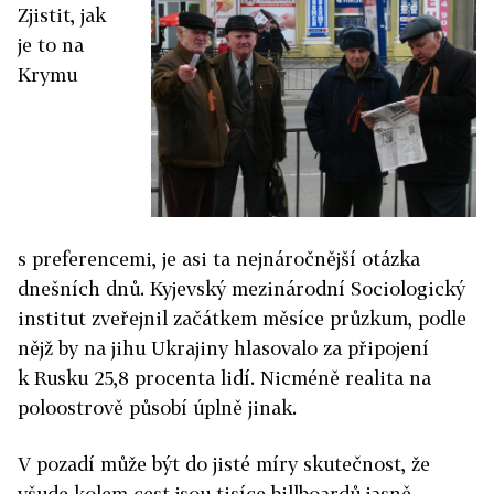
Zjistit, jak
je to na
Krymu
s preferencemi, je asi ta nejnáročnější otázka
dnešních dnů. Kyjevský mezinárodní Sociologický
institut zveřejnil začátkem měsíce průzkum, podle
nějž by na jihu Ukrajiny hlasovalo za připojení
k Rusku 25,8 procenta lidí. Nicméně realita na
poloostrově působí úplně jinak.
V pozadí může být do jisté míry skutečnost, že
všude kolem cest jsou tisíce billboardů jasně