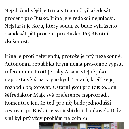
Nejzdrženlivější je Irina s tipem čtyřiašedesát
procent pro Rusko. Irina je v redakci nejmladší.
Nejstarší je Kolja, který soudí, že bude vyhlášeno
osmdesát pět procent pro Rusko. Prý životní
zkušenost.
Irina je proti referendu, protože je prý nezákonné.
Autonomní republika Krym nemá pravomoc vypsat
referendum. Proti je taky Arsen, stejně jako
naprostá většina krymských Tatarů, kteří se jej
rozhodli bojkotovat. Ostatní jsou pro Rusko. Jen
šéfredaktor Majk své preference neprozradí.
Komentuje jen, že teď pro něj bude jednodušší
cestovat po Rusku se svou sbírkou bankovek. Dřív
s ní byl prý vždy problém na celnici.