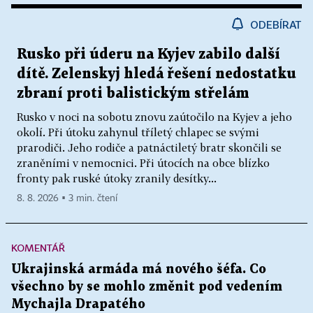
ODEBÍRAT
Rusko při úderu na Kyjev zabilo další
dítě. Zelenskyj hledá řešení nedostatku
zbraní proti balistickým střelám
Rusko v noci na sobotu znovu zaútočilo na Kyjev a jeho
okolí. Při útoku zahynul tříletý chlapec se svými
prarodiči. Jeho rodiče a patnáctiletý bratr skončili se
zraněními v nemocnici. Při útocích na obce blízko
fronty pak ruské útoky zranily desítky...
8. 8. 2026 ▪ 3 min. čtení
KOMENTÁŘ
Ukrajinská armáda má nového šéfa. Co
všechno by se mohlo změnit pod vedením
Mychajla Drapatého