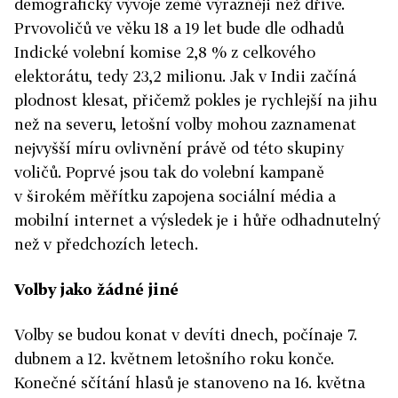
demografický vývoje země výrazněji než dříve.
Prvovoličů ve věku 18 a 19 let bude dle odhadů
Indické volební komise 2,8 % z celkového
elektorátu, tedy 23,2 milionu. Jak v Indii začíná
plodnost klesat, přičemž pokles je rychlejší na jihu
než na severu, letošní volby mohou zaznamenat
nejvyšší míru ovlivnění právě od této skupiny
voličů. Poprvé jsou tak do volební kampaně
v širokém měřítku zapojena sociální média a
mobilní internet a výsledek je i hůře odhadnutelný
než v předchozích letech.
Volby jako žádné jiné
Volby se budou konat v devíti dnech, počínaje 7.
dubnem a 12. květnem letošního roku konče.
Konečné sčítání hlasů je stanoveno na 16. května