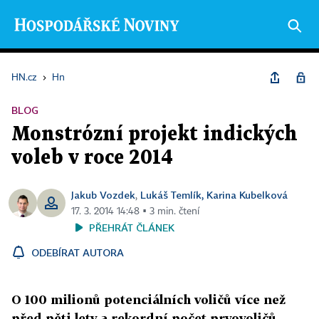
HN.cz
›
Hn
BLOG
Monstrózní projekt indických
voleb v roce 2014
Jakub Vozdek
Lukáš Temlík, Karina Kubelková
,
17. 3. 2014 14:48 ▪ 3 min. čtení
PŘEHRÁT ČLÁNEK
ODEBÍRAT AUTORA
O 100 milionů potenciálních voličů více než
před pěti lety a rekordní počet prvovoličů.