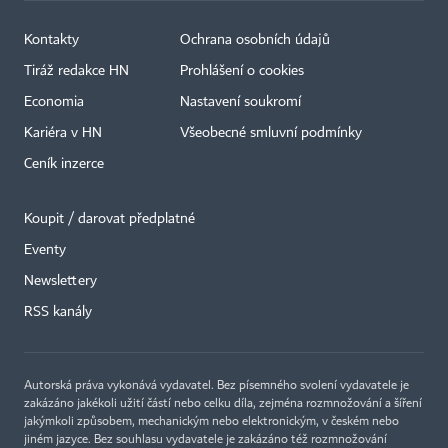
Kontakty
Ochrana osobních údajů
Tiráž redakce HN
Prohlášení o cookies
Economia
Nastavení soukromí
Kariéra v HN
Všeobecné smluvní podmínky
Ceník inzerce
Koupit / darovat předplatné
Eventy
×
Newslettery
RSS kanály
Autorská práva vykonává vydavatel. Bez písemného svolení vydavatele je
zakázáno jakékoli užití částí nebo celku díla, zejména rozmnožování a šíření
jakýmkoli způsobem, mechanickým nebo elektronickým, v českém nebo
jiném jazyce. Bez souhlasu vydavatele je zakázáno též rozmnožování