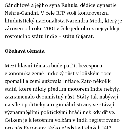
Gándhíové a jejího syna Rahula, dědice dynastie
Nehru-Gandhi. V čele BJP stojí kontroverzní
hinduistický nacionalista Narendra Modi, který je
zároveň od roku 2001 v čele jednoho z nejrychleji
rostoucího státu Indie – státu Gujarat.
Ožehavá témata
Mezi hlavní témata bude patřit bezesporu
ekonomika země. Indický růst v loňském roce
zpomalil a zemi sužovala inflace. Zato několik
států, které nikdy předtím motorem Indie nebyly,
zaznamenalo dvoumístný růst. Státy tak nabývají
na síle i politicky a regionální strany se stávají
významnějšími politickými hráči než kdy dříve.
Celkem je k letošním volbám v Indii registrováno
pro nás Evropany těžko představitelných 1417