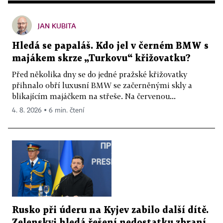
JAN KUBITA
Hledá se papaláš. Kdo jel v černém BMW s
majákem skrze „Turkovu“ křižovatku?
Před několika dny se do jedné pražské křižovatky
přihnalo obří luxusní BMW se začerněnými skly a
blikajícím majáčkem na střeše. Na červenou...
4. 8. 2026 ▪ 6 min. čtení
Rusko při úderu na Kyjev zabilo další dítě.
Zelenskyj hledá řešení nedostatku zbraní