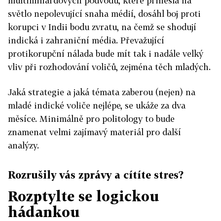
multimiliardových podvodů, které přinesla na
světlo nepolevující snaha médií, dosáhl boj proti
korupci v Indii bodu zvratu, na čemž se shodují
indická i zahraniční média. Převažující
protikorupční nálada bude mít tak i nadále velký
vliv při rozhodování voličů, zejména těch mladých.
Jaká strategie a jaká témata zaberou (nejen) na
mladé indické voliče nejlépe, se ukáže za dva
měsíce. Minimálně pro politology to bude
znamenat velmi zajímavý materiál pro další
analýzy.
Rozrušily vás zprávy a cítíte stres?
Rozptylte se logickou
hádankou