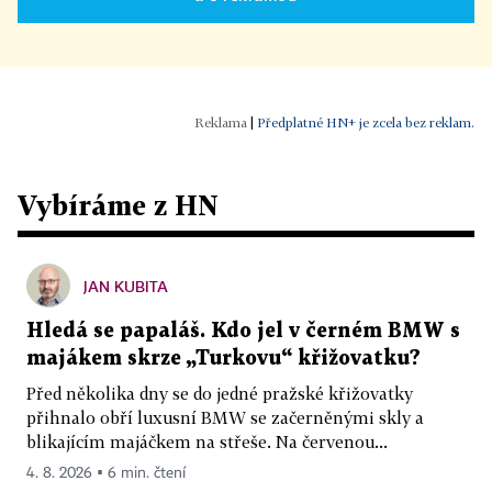
|
Předplatné HN+ je zcela bez reklam.
Vybíráme z HN
JAN KUBITA
Hledá se papaláš. Kdo jel v černém BMW s
majákem skrze „Turkovu“ křižovatku?
Před několika dny se do jedné pražské křižovatky
přihnalo obří luxusní BMW se začerněnými skly a
blikajícím majáčkem na střeše. Na červenou...
4. 8. 2026 ▪ 6 min. čtení