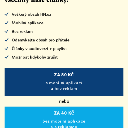
všechny naše články
.
Veškerý obsah HN.cz
Mobilní aplikace
Bez reklam
Odemykejte obsah pro přátele
Články v audioverzi + playlist
Možnost kdykoliv zrušit
ZA 80 KČ
s mobilní aplikací
a bez reklam
nebo
ZA 40 KČ
bez mobilní aplikace
a s reklamou