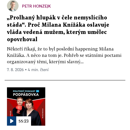
PETR HONZEJK
„Prolhaný hlupák v čele nemyslícího
stáda“. Proč Milana Knížáka oslavuje
vláda vedená mužem, kterým umělec
opovrhoval
Někteří říkají, že to byl poslední happening Milana
Knížáka. A něco na tom je. Pohřeb se státními poctami
organizovaný těmi, kterými slavný...
7. 8. 2026 ▪ 4 min. čtení
55:23