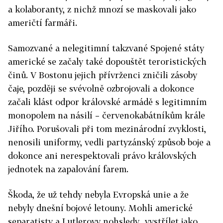
a kolaboranty, z nichž mnozí se maskovali jako
američtí farmáři.
Samozvané a nelegitimní takzvané Spojené státy
americké se začaly také dopouštět teroristických
činů. V Bostonu jejich přívrženci zničili zásoby
čaje, později se svévolně ozbrojovali a dokonce
začali klást odpor královské armádě s legitimním
monopolem na násilí – červenokabátníkům krále
Jiřího. Porušovali při tom mezinárodní zvyklosti,
nenosili uniformy, vedli partyzánský způsob boje a
dokonce ani nerespektovali právo královských
jednotek na zapalování farem.
Škoda, že už tehdy nebyla Evropská unie a že
nebyly dnešní bojové letouny. Mohli americké
separatisty a Lutlerovy nohsledy „vystřílet jako