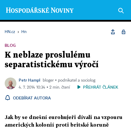
HN.cz
›
Hn
BLOG
K neblaze proslulému
separatistickému výročí
Petr Hampl
bloger ▪ podnikatel a sociolog
PŘEHRÁT ČLÁNEK
4. 7. 2014 10:34 ▪ 2 min. čtení
ODEBÍRAT AUTORA
Jak by se dnešní eurohujeři dívali na vzpouru
amerických kolonií proti britské koruně