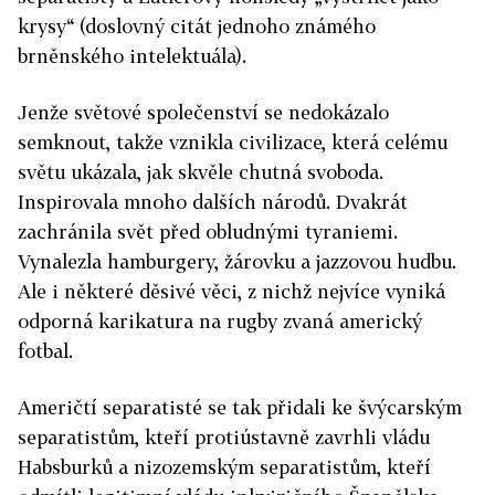
krysy“ (doslovný citát jednoho známého
brněnského intelektuála).
Jenže světové společenství se nedokázalo
semknout, takže vznikla civilizace, která celému
světu ukázala, jak skvěle chutná svoboda.
Inspirovala mnoho dalších národů. Dvakrát
zachránila svět před obludnými tyraniemi.
Vynalezla hamburgery, žárovku a jazzovou hudbu.
Ale i některé děsivé věci, z nichž nejvíce vyniká
odporná karikatura na rugby zvaná americký
fotbal.
Američtí separatisté se tak přidali ke švýcarským
separatistům, kteří protiústavně zavrhli vládu
Habsburků a nizozemským separatistům, kteří