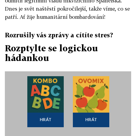
odmítli legitimní vládu inkvizičního Španělska.
Dnes je svět naštěstí pokročilejší, takže víme, co se
patří. Ať žije humanitární bombardování!
Rozrušily vás zprávy a cítíte stres?
Rozptylte se logickou
hádankou
HRÁT
HRÁT