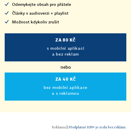
Odemykejte obsah pro přátele
Články v audioverzi + playlist
Možnost kdykoliv zrušit
ZA 80 KČ
s mobilní aplikací
a bez reklam
nebo
ZA 40 KČ
bez mobilní aplikace
a s reklamou
|
Předplatné HN+ je zcela bez reklam.