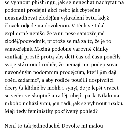
se vyhnout phishingu, jak se nenechat nachytat na
podomní prodejní akci nebo jak zbytečně
neusnadňovat zlodějům vykradení bytu, když
člověk odjede na dovolenou. V těch se také
explicitně nepíše, že vinu nese samozřejmě
zloděj/podvodník, protože se má za to, že je to
samozřejmé. Možná podobné varovné články
vznikají prostě proto, aby děti čas od času poučily
svoje stárnoucí rodiče, že nemají nic podepisovat
navoněným podomním prodejcům, kteří jim dají
oběd„zadarmo“, a aby rodiče poučili dospívající
dcery (a klidně by mohli i syny), že je lepší vracet
se večer ve skupině a raději obejít park. Nikdo na
nikoho nehází vinu, jen radí, jak se vyhnout riziku.
Mají tedy feministky pokřivený pohled?
Není to tak jednoduché. Dovolte mi malou