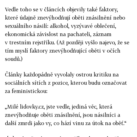
Vedle toho se v článcích objevily také faktory,
které údajně znevýhodňují oběti znásilnění nebo
sexuálního násilí: alkohol, vyzývavé oblečení,
ekonomická závislost na pachateli, záznam
v trestním rejstříku. (Až později vyšlo najevo, že se
tím myslí faktory znevýhodňující oběti v očích
soudů.)
Články každopádně vyvolaly ostrou kritiku na
sociálních sítích z pozice, kterou budu označovat
za feministickou:
„Milé lidovky.cz, jste vedle, jediná věc, která
znevýhodňuje oběti znásilnění, jsou násilníci a
další zmrdi jako vy, co hází vinu za útok na oběť.“