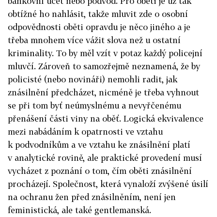
bankovní účet nebo podvod. Pro oběti je už tak
obtížné ho nahlásit, takže mluvit zde o osobní
odpovědnosti oběti opravdu je něco jiného a je
třeba mnohem více vážit slova než u ostatní
kriminality. To by měl vzít v potaz každý policejní
mluvčí. Zároveň to samozřejmě neznamená, že by
policisté (nebo novináři) nemohli radit, jak
znásilnění předcházet, nicméně je třeba vyhnout
se při tom byť neúmyslnému a nevyřčenému
přenášení části viny na oběť. Logická ekvivalence
mezi nabádáním k opatrnosti ve vztahu
k podvodníkům a ve vztahu ke znásilnění platí
v analytické rovině, ale praktické provedení musí
vycházet z poznání o tom, čím oběti znásilnění
procházejí. Společnost, která vynaloží zvýšené úsilí
na ochranu žen před znásilněním, není jen
feministická, ale také gentlemanská.