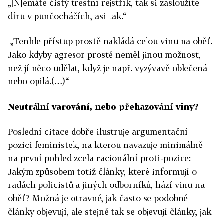
„[N]emáte čistý trestní rejstřík, tak si zasloužíte
díru v punčocháčích, asi tak.“
„Tenhle přístup prostě nakládá celou vinu na oběť.
Jako kdyby agresor prostě neměl jinou možnost,
než jí něco udělat, když je např. vyzývavě oblečená
nebo opilá.(…)“
Neutrální varování, nebo přehazování viny?
Poslední citace dobře ilustruje argumentační
pozici feministek, na kterou navazuje minimálně
na první pohled zcela racionální proti-pozice:
Jakým způsobem totiž články, které informují o
radách policistů a jiných odborníků, hází vinu na
oběť? Možná je otravné, jak často se podobné
články objevují, ale stejně tak se objevují články, jak