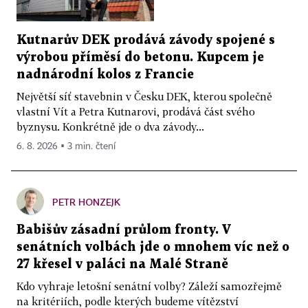
Kutnarův DEK prodává závody spojené s
výrobou příměsí do betonu. Kupcem je
nadnárodní kolos z Francie
Největší síť stavebnin v Česku DEK, kterou společně
vlastní Vít a Petra Kutnarovi, prodává část svého
byznysu. Konkrétně jde o dva závody...
6. 8. 2026 ▪ 3 min. čtení
PETR HONZEJK
Babišův zásadní průlom fronty. V
senátních volbách jde o mnohem víc než o
27 křesel v paláci na Malé Straně
Kdo vyhraje letošní senátní volby? Záleží samozřejmě
na kritériích, podle kterých budeme vítězství