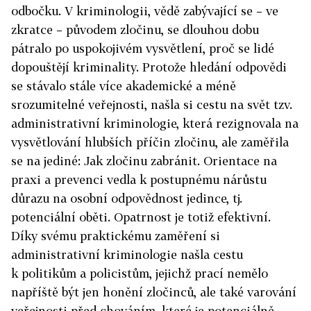
odbočku. V kriminologii, vědě zabývající se – ve
zkratce – původem zločinu, se dlouhou dobu
pátralo po uspokojivém vysvětlení, proč se lidé
dopouštějí kriminality. Protože hledání odpovědi
se stávalo stále více akademické a méně
srozumitelné veřejnosti, našla si cestu na svět tzv.
administrativní kriminologie, která rezignovala na
vysvětlování hlubších příčin zločinu, ale zaměřila
se na jediné: Jak zločinu zabránit. Orientace na
praxi a prevenci vedla k postupnému nárůstu
důrazu na osobní odpovědnost jedince, tj.
potenciální oběti. Opatrnost je totiž efektivní.
Díky svému praktickému zaměření si
administrativní kriminologie našla cestu
k politikům a policistům, jejichž prací nemělo
napříště být jen honění zločinců, ale také varování
veřejnosti před chováním, které je potenciálně