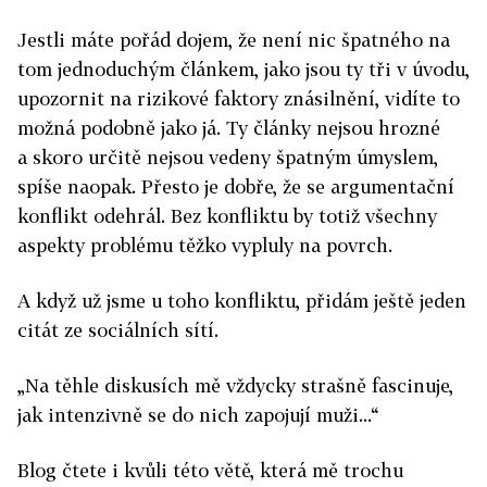
Jestli máte pořád dojem, že není nic špatného na
tom jednoduchým článkem, jako jsou ty tři v úvodu,
upozornit na rizikové faktory znásilnění, vidíte to
možná podobně jako já. Ty články nejsou hrozné
a skoro určitě nejsou vedeny špatným úmyslem,
spíše naopak. Přesto je dobře, že se argumentační
konflikt odehrál. Bez konfliktu by totiž všechny
aspekty problému těžko vypluly na povrch.
A když už jsme u toho konfliktu, přidám ještě jeden
citát ze sociálních sítí.
„Na těhle diskusích mě vždycky strašně fascinuje,
jak intenzivně se do nich zapojují muži...“
Blog čtete i kvůli této větě, která mě trochu