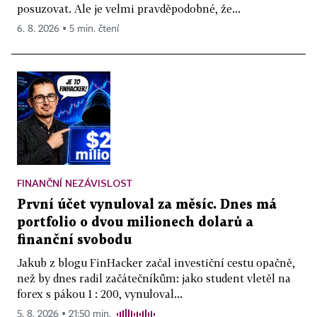
posuzovat. Ale je velmi pravděpodobné, že...
6. 8. 2026 ▪ 5 min. čtení
FINANČNÍ NEZÁVISLOST
První účet vynuloval za měsíc. Dnes má
portfolio o dvou milionech dolarů a
finanční svobodu
Jakub z blogu FinHacker začal investiční cestu opačně,
než by dnes radil začátečníkům: jako student vletěl na
forex s pákou 1 : 200, vynuloval...
5. 8. 2026 ▪ 21:50 min.