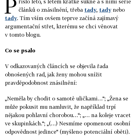
P
řišlo léto, s létem krátké sukně a s nimi série
článků o znásilnění, třeba
tady
,
tady
nebo
tady
. Tím vším ovšem teprve začíná zajímavý
argumentační střet, kterému se chci věnovat
v tomto blogu.
Co se psalo
V odkazovaných článcích se objevila řada
obnošených rad, jak ženy mohou snížit
pravděpodobnost znásilnění:
„Neměla by chodit o samotě uličkami…“; „Žena se
může pokusit mu namluvit, že například trpí
nějakou pohlavní chorobou…“; „… na koleje vracet
ve skupinkách.“; „(…) Nesmíme opomenout osobní
odpovědnost jedince“ (myšleno potenciální oběti).