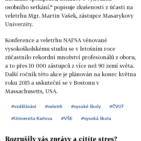
osobního setkání.“ popisuje zkušenosti z účasti na
veletrhu Mgr. Martin Vašek, zástupce Masarykovy
Univerzity.
Konference a veletrhu NAFSA věnované
vysokoškolskému studiu se v letošním roce
zúčastnilo rekordní množství profesionálů z oboru,
a to přes 10 000 zástupců z více než 90 zemí světa.
Další ročník této akce je plánován na konec května
roku 2015 a uskuteční se v Bostonu v
Massachusetts, USA.
#vzdělávání
#veletrh
#vysoké školy
#ČVUT
#Univerzita Karlova
#VŠE
#vysoká škola
Rozrušily vás zprávy a cítíte stres?