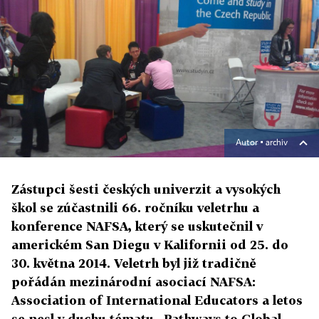
Autor ▪
archiv
Zástupci šesti českých univerzit a vysokých
škol se zúčastnili 66. ročníku veletrhu a
konference NAFSA, který se uskutečnil v
americkém San Diegu v Kalifornii od 25. do
30. května 2014. Veletrh byl již tradičně
pořádán mezinárodní asociací NAFSA:
Association of International Educators a letos
se nesl v duchu tématu „Pathways to Global