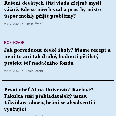
Rušení devátých tříd vláda zřejmě myslí
vážně. Kde se návrh vzal a proč by místo
úspor mohly přijít problémy?
29. 7. 2026 ▪ 5 min. čtení
ROZHOVOR
Jak pozvednout české školy? Máme recept a
není to ani tak drahé, hodnotí pětiletý
projekt šéf nadačního fondu
27. 7. 2026 ▪ 11 min. čtení
První oběť AI na Univerzitě Karlově?
Fakulta ruší překladatelský ústav.
Likvidace oboru, brání se absolventi i
vyučující