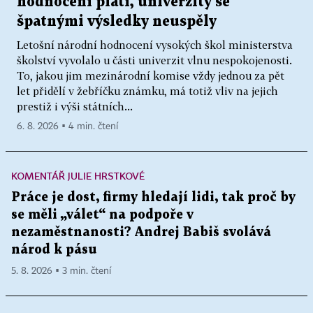
hodnocení platí, univerzity se
špatnými výsledky neuspěly
Letošní národní hodnocení vysokých škol ministerstva
školství vyvolalo u části univerzit vlnu nespokojenosti.
To, jakou jim mezinárodní komise vždy jednou za pět
let přidělí v žebříčku známku, má totiž vliv na jejich
prestiž i výši státních...
6. 8. 2026 ▪ 4 min. čtení
KOMENTÁŘ JULIE HRSTKOVÉ
Práce je dost, firmy hledají lidi, tak proč by
se měli „válet“ na podpoře v
nezaměstnanosti? Andrej Babiš svolává
národ k pásu
5. 8. 2026 ▪ 3 min. čtení