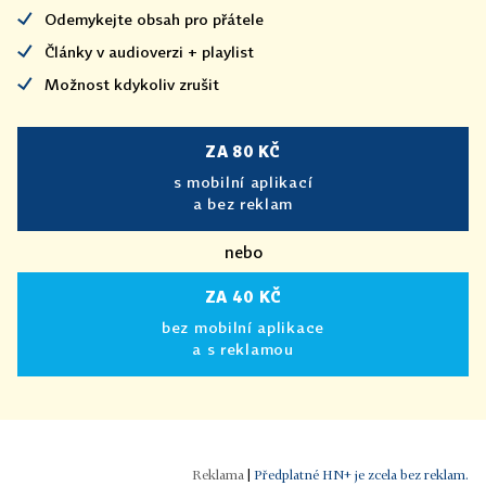
Odemykejte obsah pro přátele
Články v audioverzi + playlist
Možnost kdykoliv zrušit
ZA 80 KČ
s mobilní aplikací
a bez reklam
nebo
ZA 40 KČ
bez mobilní aplikace
a s reklamou
|
Předplatné HN+ je zcela bez reklam.