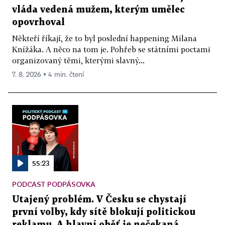
vláda vedená mužem, kterým umělec
opovrhoval
Někteří říkají, že to byl poslední happening Milana
Knížáka. A něco na tom je. Pohřeb se státními poctami
organizovaný těmi, kterými slavný...
7. 8. 2026 ▪ 4 min. čtení
55:23
PODCAST PODPÁSOVKA
Utajený problém. V Česku se chystají
první volby, kdy sítě blokují politickou
reklamu. A hlavní oběť je nečekaná