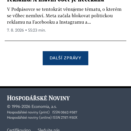
V Podpásovce se tentokrát věnujeme tématu, o kterém
se vůbec nemluví. Meta začala blokovat politickou
reklamu na Facebooku a Instagramu a...
7. 8. 2026 ▪ 55:23 min.
DALŠÍ ZPRÁVY
©
1996-2026
Economia, a.s.
Hospodářské noviny (print) ISSN 0862-9587
Hospodářské noviny (online) ISSN 2787-950X
Certifikováno
Sledujte nás