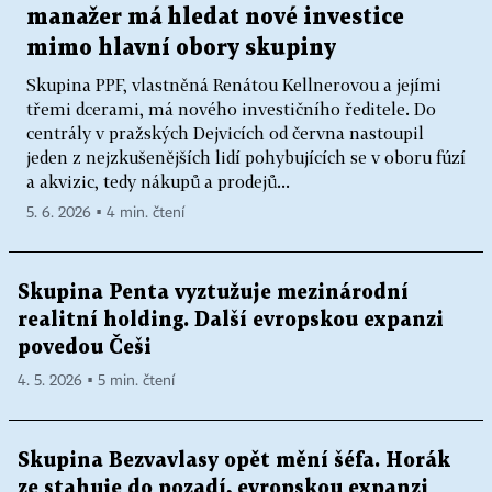
manažer má hledat nové investice
mimo hlavní obory skupiny
Skupina PPF, vlastněná Renátou Kellnerovou a jejími
třemi dcerami, má nového investičního ředitele. Do
centrály v pražských Dejvicích od června nastoupil
jeden z nejzkušenějších lidí pohybujících se v oboru fúzí
a akvizic, tedy nákupů a prodejů...
5. 6. 2026 ▪ 4 min. čtení
Skupina Penta vyztužuje mezinárodní
realitní holding. Další evropskou expanzi
povedou Češi
4. 5. 2026 ▪ 5 min. čtení
Skupina Bezvavlasy opět mění šéfa. Horák
ze stahuje do pozadí, evropskou expanzi