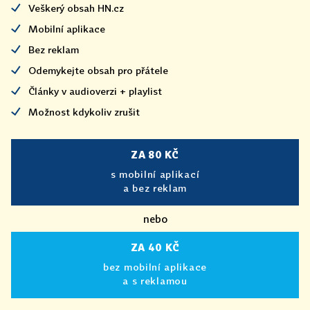
Veškerý obsah HN.cz
Mobilní aplikace
Bez reklam
Odemykejte obsah pro přátele
Články v audioverzi + playlist
Možnost kdykoliv zrušit
ZA 80 KČ
s mobilní aplikací
a bez reklam
nebo
ZA 40 KČ
bez mobilní aplikace
a s reklamou