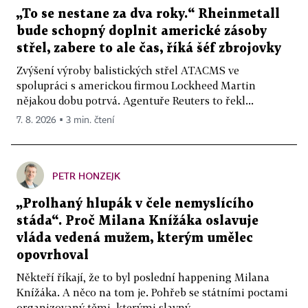
„To se nestane za dva roky.“ Rheinmetall
bude schopný doplnit americké zásoby
střel, zabere to ale čas, říká šéf zbrojovky
Zvýšení výroby balistických střel ATACMS ve
spolupráci s americkou firmou Lockheed Martin
nějakou dobu potrvá. Agentuře Reuters to řekl...
7. 8. 2026 ▪ 3 min. čtení
PETR HONZEJK
„Prolhaný hlupák v čele nemyslícího
stáda“. Proč Milana Knížáka oslavuje
vláda vedená mužem, kterým umělec
opovrhoval
Někteří říkají, že to byl poslední happening Milana
Knížáka. A něco na tom je. Pohřeb se státními poctami
organizovaný těmi, kterými slavný...