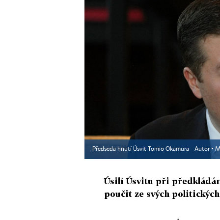
Předseda hnutí Úsvit Tomio Okamura
Autor ▪
M
Úsilí Úsvitu při předkládá
poučit ze svých politickýc