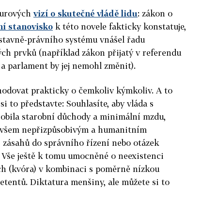
murových
vizí o skutečné vládě lidu
: zákon o
í stanovisko
k této novele fakticky konstatuje,
stavně-právního systému vnášel řadu
h prvků (například zákon přijatý v referendu
 a parlament by jej nemohl změnit).
zhodovat prakticky o čemkoliv kýmkoliv. A to
si to představte: Souhlasíte, aby vláda s
sobila starobní důchody a minimální mzdu,
e všem nepřizpůsobivým a humanitním
zásahů do správního řízení nebo otázek
. Vše ještě k tomu umocněné o neexistenci
ch (kvóra) v kombinaci s poměrně nízkou
tentů. Diktatura menšiny, ale můžete si to