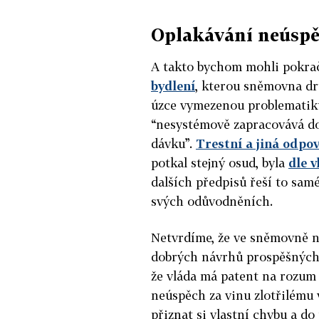
Oplakávání neúsp
A takto bychom mohli pokra
bydlení
, kterou sněmovna drt
úzce vymezenou problematiku,
“nesystémově zapracovává d
dávku”.
Trestní a jiná odpo
potkal stejný osud, byla
dle v
dalších předpisů řeší to sa
svých odůvodněních.
Netvrdíme, že ve sněmovně ne
dobrých návrhů prospěšných 
že vláda má patent na rozum 
neúspěch za vinu zlotřilému
přiznat si vlastní chybu a do 