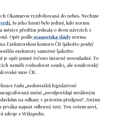
rech Okamurou vyzdvihovaná do nebes. Nechme
tvrdí
, že jeho hnutí bylo jediné, kdo normu
a měsíce předtím jednala o dvou návrzích z
em). Opět podle
stanoviska vlády
norma
 na Exekutorskou komoru ČR (jakožto pouhý
posílila exekutory samotné (jakožto
ož je opět jemně řečeno ústavně nesouladné. To
udcích neměli rozhodovat soudci, ale soudcovský
dcovské unie ČR.
lizace řadu „nedostatků legislativně
paragrafovaná znění „neodpovídají ustáleným
adavkům na odkazy v právním předpisu“. Jinými
u prváka napsat odborný text. Ten ovšem neví,
vá zdroje z Wikipedie.