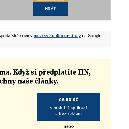
HRÁT
mezi své oblíbené tituly
ospodářské noviny
na Google
ma. Když si předplatíte HN,
echny naše články
.
ZA 80 KČ
s mobilní aplikací
a bez reklam
nebo