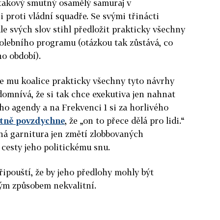
takový smutný osamělý samuraj v
 proti vládní squadře. Se svými třinácti
le svých slov stihl předložit prakticky všechny
olebního programu (otázkou tak zůstává, co
ho období).
že mu koalice prakticky všechny tyto návrhy
domnívá, že si tak chce exekutiva jen nahnat
eho agendy a na Frekvenci 1 si za horlivého
tně povzdychne
, že „on to přece dělá pro lidi.“
ná garnitura jen změtí zlobbovaných
 cesty jeho politickému snu.
řipouští, že by jeho předlohy mohly být
ným způsobem nekvalitní.