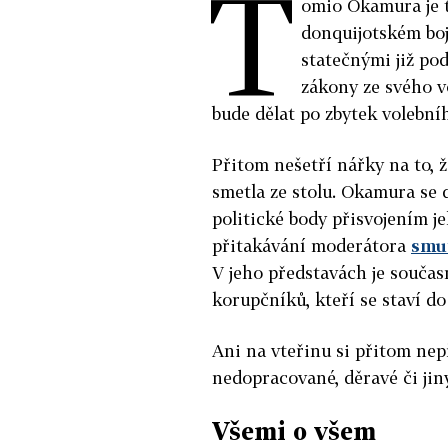
T
omio Okamura je 
donquijotském boji
statečnými již pod
zákony ze svého v
bude dělat po zbytek volební
Přitom nešetří nářky na to, 
smetla ze stolu. Okamura se 
politické body přisvojením j
přitakávání moderátora
smu
V jeho představách je součas
korupčníků, kteří se staví do
Ani na vteřinu si přitom nep
nedopracované, děravé či ji
Všemi o všem