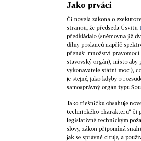
Jako prváci
Či novela zákona o exekuto
stranou, že předseda Úsvitu
předkládalo (sněmovna již dv
dílny poslanců napříč spektr
přenáší množství pravomocí
stavovský orgán), místo aby 
vykonavatele státní moci), c
je stejné, jako kdyby o rozs
samosprávný orgán typu Sou
Jako třešničku obsahuje nove
technického charakteru“ či 
legislativně technickým pož
slovy, zákon připomíná snah
jak se správně cituje, a použí