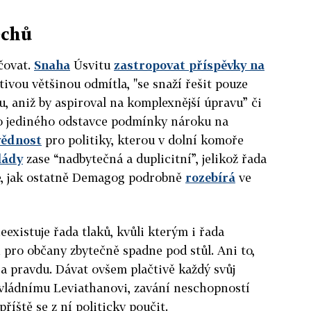
ěchů
čovat.
Snaha
Úsvitu
zastropovat příspěvky na
ivou většinou odmítla, "se snaží řešit pouze
 aniž by aspiroval na komplexnější úpravu” či
o jediného odstavce podmínky nároku na
vědnost
pro politiky, kterou v dolní komoře
lády
zase “nadbytečná a duplicitní”, jelikož řada
mé, jak ostatně Demagog podrobně
rozebírá
ve
existuje řada tlaků, kvůli kterým i řada
pro občany zbytečně spadne pod stůl. Ani to,
a pravdu. Dávat ovšem plačtivě každý svůj
 vládnímu Leviathanovi, zavání neschopností
příště se z ní politicky poučit.