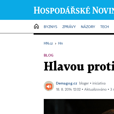
HOME
BYZNYS
ZPRÁVY
NÁZORY
TECH
HN.cz
›
Hn
BLOG
Hlavou proti
Demagog.cz
bloger ▪ iniciativa
18. 8. 2014 12:02 ▪ Aktualizováno ▪ 3 