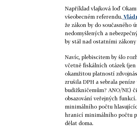
Například vlajková loď Oka
všeobecném referendu.
Vládn
že zákon by do současného ú
nedomyšlených a nebezpečnýc
by stál nad ostatními zákony
Navíc, plebiscitem by šlo ro
včetně fiskálních otázek (jen 
okamžitou platností zdvojná
zrušila DPH a sebrala peníz
budižkničemům? ANO/NE) či 
obsazování veřejných funkcí
minimálního počtu hlasující
hranicí minimálního počtu pe
dělat doma.