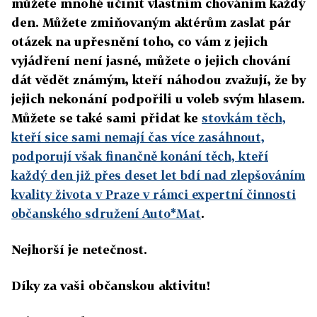
můžete mnohé učinit vlastním chováním každý
den. Můžete zmiňovaným aktérům zaslat pár
otázek na upřesnění toho, co vám z jejich
vyjádření není jasné, můžete o jejich chování
dát vědět známým, kteří náhodou zvažují, že by
jejich nekonání podpořili u voleb svým hlasem.
Můžete se také sami přidat ke
stovkám těch,
kteří sice sami nemají čas více zasáhnout,
podporují však finančně konání těch, kteří
každý den již přes deset let bdí nad zlepšováním
kvality života v Praze v rámci expertní činnosti
občanského sdružení Auto*Mat
.
Nejhorší je netečnost.
Díky za vaši občanskou aktivitu!