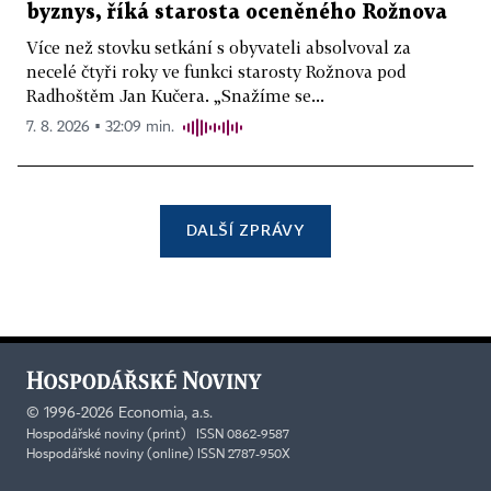
byznys, říká starosta oceněného Rožnova
Více než stovku setkání s obyvateli absolvoval za
necelé čtyři roky ve funkci starosty Rožnova pod
Radhoštěm Jan Kučera. „Snažíme se...
7. 8. 2026 ▪ 32:09 min.
DALŠÍ ZPRÁVY
©
1996-2026
Economia, a.s.
Hospodářské noviny (print) ISSN 0862-9587
Hospodářské noviny (online) ISSN 2787-950X