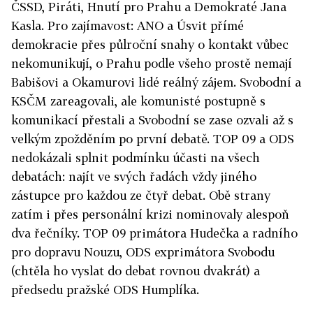
ČSSD, Piráti, Hnutí pro Prahu a Demokraté Jana
Kasla. Pro zajímavost: ANO a Úsvit přímé
demokracie přes půlroční snahy o kontakt vůbec
nekomunikují, o Prahu podle všeho prostě nemají
Babišovi a Okamurovi lidé reálný zájem. Svobodní a
KSČM zareagovali, ale komunisté postupně s
komunikací přestali a Svobodní se zase ozvali až s
velkým zpožděním po první debatě. TOP 09 a ODS
nedokázali splnit podmínku účasti na všech
debatách: najít ve svých řadách vždy jiného
zástupce pro každou ze čtyř debat. Obě strany
zatím i přes personální krizi nominovaly alespoň
dva řečníky. TOP 09 primátora Hudečka a radního
pro dopravu Nouzu, ODS exprimátora Svobodu
(chtěla ho vyslat do debat rovnou dvakrát) a
předsedu pražské ODS Humplíka.