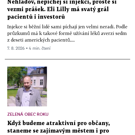
Nehladov, nepíchej si injekci, prostě si
vezmi prášek. Eli Lilly má svatý grál
pacientů i investorů
Injekce si běžní lidé sami píchají jen velmi neradi. Podle
průzkumů má k takové formě užívání léků averzi sedm
z deseti amerických pacientů....
7. 8. 2026 ▪ 4 min. čtení
ZELENÁ OBEC ROKU
Když budeme atraktivní pro občany,
staneme se zajímavým městem i pro