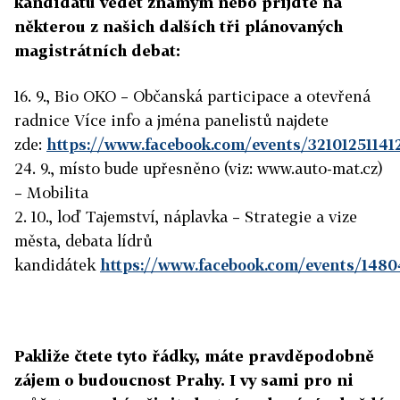
kandidátů vědět známým nebo přijďte na
některou z našich dalších tři plánovaných
magistrátních debat:
16. 9., Bio OKO – Občanská participace a otevřená
radnice Více info a jména panelistů najdete
zde:
https://www.facebook.com/events/32101251141
24. 9., místo bude upřesněno (viz: www.auto-mat.cz)
– Mobilita
2. 10., loď Tajemství, náplavka – Strategie a vize
města, debata lídrů
kandidátek
https://www.facebook.com/events/148
Pakliže čtete tyto řádky, máte pravděpodobně
zájem o budoucnost Prahy. I vy sami pro ni