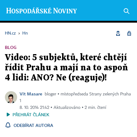
HN.cz
›
Hn
BLOG
Video: 5 subjektů, které chtějí
řídit Prahu a mají na to aspoň
4 lidi: ANO? Ne (reaguje)!
Vít Masare
bloger ▪ místopředseda Strany zelených Praha
1
8. 10. 2014 21:42 ▪ Aktualizováno ▪ 2 min. čtení
PŘEHRÁT ČLÁNEK
ODEBÍRAT AUTORA