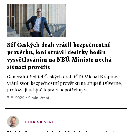
Šéf Českých drah vrátil bezpečnostní
prověrku, loni strávil desítky hodin
vysvětlováním na NBÚ. Ministr nechá
situaci prověřit
Generální ředitel Českých drah (ČD) Michal Krapinec
vrátil svou bezpečnostní prověrku na stupeň Důvěrné,
protože ji údajně k práci nepotřebuje....
7. 8. 2026 ▪ 2 min. čtení
LUDĚK VAINERT