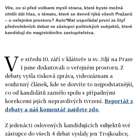
Víte, co si před volbami myslí strana, které byste možná
chtěli dát hlas, o tématu, které se denně týká všech Pražanů
– o veřejném prostoru?
Auto*Mat uspořádal první ze čtyř
předvolebních debat se zástupci politických subjektů, které
kandidují do magistrátního zastupitelstva.
V
e středu 10. září v klášteře u sv. Jiljí na Praze
1 jsme diskutovali o veřejném prostoru. Z
debaty vyšla tisková zpráva, videozáznam a
souhrnný článek, kde se dozvíte to nejpodstatnější,
co od kandidátů zaznělo spolu s případnými
korekcemi jejich nepravdivých tvrzení.
Reportáž z
debaty a náš komentář najdete zde.
Z jedenácti oslovených kandidujících subjektů své
zástupce do všech 4 debat vyslaly jen Trojkoalice,