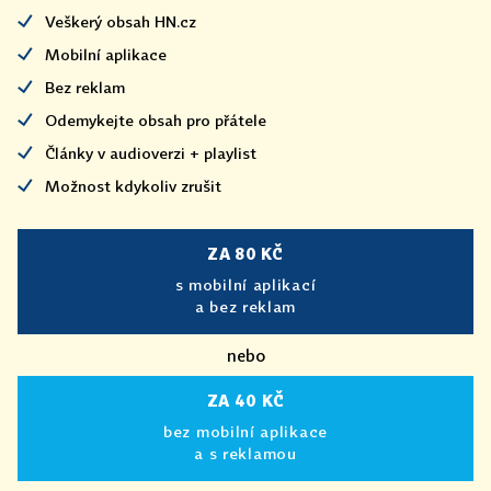
Veškerý obsah HN.cz
Mobilní aplikace
Bez reklam
Odemykejte obsah pro přátele
Články v audioverzi + playlist
Možnost kdykoliv zrušit
ZA 80 KČ
s mobilní aplikací
a bez reklam
nebo
ZA 40 KČ
bez mobilní aplikace
a s reklamou