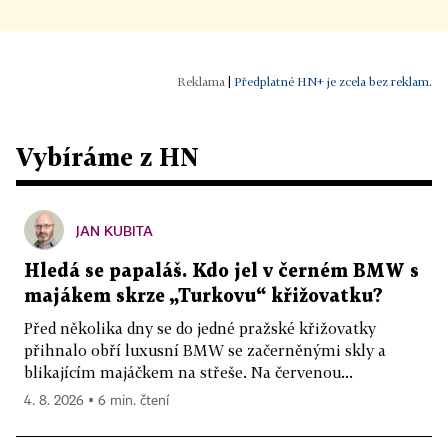
|
Předplatné HN+ je zcela bez reklam.
Vybíráme z HN
JAN KUBITA
Hledá se papaláš. Kdo jel v černém BMW s
majákem skrze „Turkovu“ křižovatku?
Před několika dny se do jedné pražské křižovatky
přihnalo obří luxusní BMW se začerněnými skly a
blikajícím majáčkem na střeše. Na červenou...
4. 8. 2026 ▪ 6 min. čtení