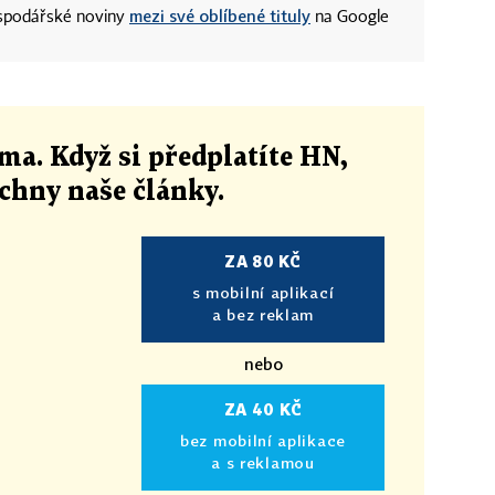
mezi své oblíbené tituly
ospodářské noviny
na Google
ma. Když si předplatíte HN,
echny naše články
.
ZA 80 KČ
s mobilní aplikací
a bez reklam
nebo
ZA 40 KČ
bez mobilní aplikace
a s reklamou