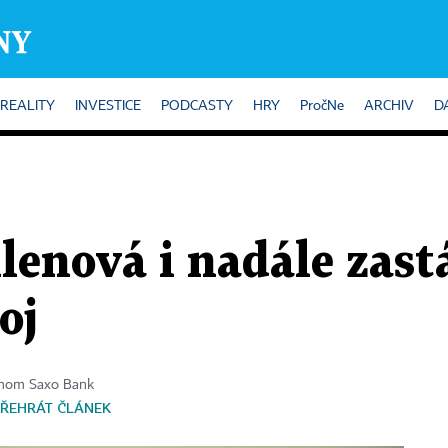
REALITY
INVESTICE
PODCASTY
HRY
PročNe
ARCHIV
D
lenová i nadále zast
oj
konom Saxo Bank
ŘEHRÁT ČLÁNEK