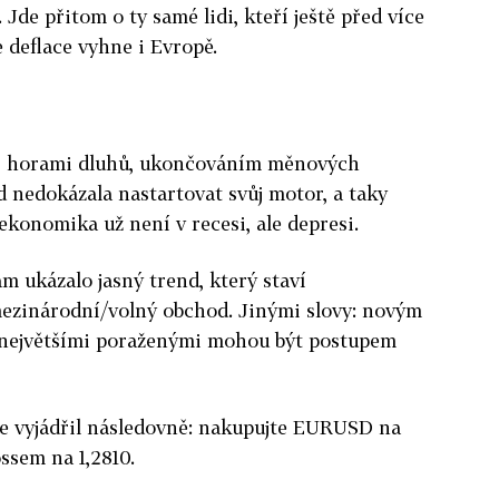
Jde přitom o ty samé lidi, kteří ještě před více
se deflace vyhne i Evropě.
 s horami dluhů, ukončováním měnových
 nedokázala nastartovat svůj motor, a taky
 ekonomika už není v recesi, ale depresi.
 ukázalo jasný trend, který staví
ezinárodní/volný obchod. Jinými slovy: novým
a největšími poraženými mohou být postupem
se vyjádřil následovně: nakupujte EURUSD na
ssem na 1,2810.