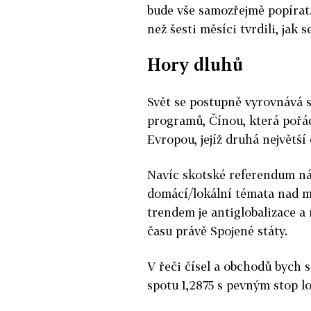
bude vše samozřejmě popírat. 
než šesti měsíci tvrdili, jak 
Hory dluhů
Svět se postupně vyrovnává
programů, Čínou, která pořád
Evropou, jejíž druhá největší
Navíc skotské referendum nám
domácí/lokální témata nad m
trendem je antiglobalizace 
času právě Spojené státy.
V řeči čísel a obchodů bych 
spotu 1,2875 s pevným stop lo