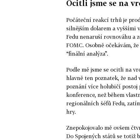
Ocitli jsme se na v
Počáteční reakcí trhů je pro
silnějším dolarem a vyššími v
Fedu nenaruší rovnováhu a zd
FOMC. Osobně očekávám, že s
“finální analýza”.
Podle mě jsme se ocitli na vr
hlavně ten poznatek, že nad
poznání více holubičí postoj 
konference, než během vlastn
regionálních šéfů Fedu, zatím
hry.
Znepokojovalo mě ovšem čtvr
Do Spojených států se totiž bl