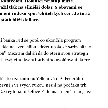
d kontrolou. Holubičí přístup může
ážil tlak na silnější dolar. S obavami se
ámení indexu spotřebitelských cen. Je totiž
tátů blíží deflace.
í banka Fed se poté, co ukončila program
sekla na svém slibu udržet úrokové sazby blízko
bu”. Mezitím dál šířila do éteru svou strategii
et trvajícího kvantitativního uvolňování, které
ě stojí za zmínku: Yellenová drží Federální
evněji ve svých rukou, než jí na počátku trh
, že regionální šéfové Fedu mají menší moc, než