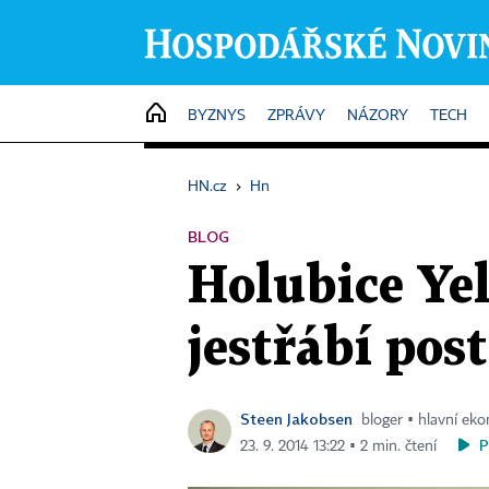
HOME
BYZNYS
ZPRÁVY
NÁZORY
TECH
HN.cz
›
Hn
BLOG
Holubice Yel
jestřábí post
Steen Jakobsen
bloger ▪ hlavní e
P
23. 9. 2014 13:22 ▪ 2 min. čtení