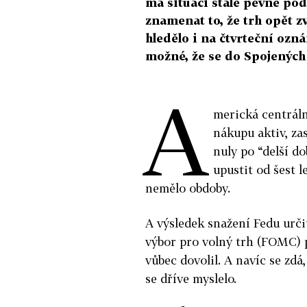
má situaci stále pevně po
znamenat to, že trh opět zv
hledělo i na čtvrteční ozn
možné, že se do Spojených s
A
merická centráln
nákupu aktiv, za
nuly po “delší do
upustit od šest l
nemělo obdoby.
A výsledek snažení Fedu určit
výbor pro volný trh (FOMC) p
vůbec dovolil. A navíc se zdá
se dříve myslelo.