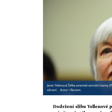
Janet Yellenová Šéfka americké centrální banky (Fed
oživení.
Autor ▪
Reuters
Dodržení slibu Yellenové p