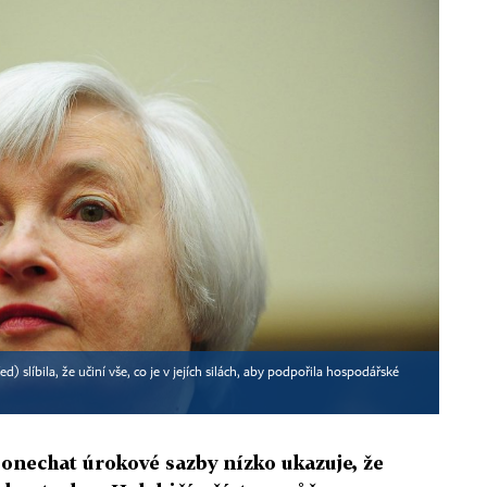
) slíbila, že učiní vše, co je v jejích silách, aby podpořila hospodářské
onechat úrokové sazby nízko ukazuje, že