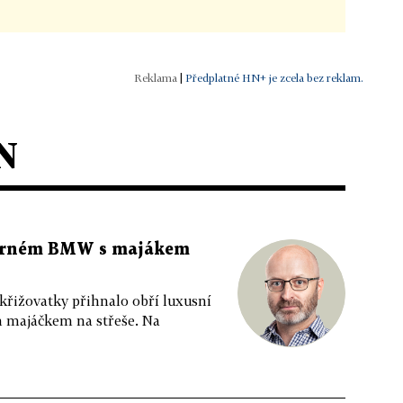
|
Předplatné HN+ je zcela bez reklam.
N
 černém BMW s majákem
 křižovatky přihnalo obří luxusní
m majáčkem na střeše. Na