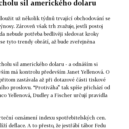
rcholu sil amerického dolaru
dloužit už několik týdnů trvající obchodování se
ýnosy. Zároveň však trh zvažuje, jestli postoj
a nebude potřeba bedlivěji sledovat kroky
e tyto trendy obrátí, až bude zveřejněna
cholu sil amerického dolaru - a odnáším si
 vším má kontrolu především Janet Yellenová. O
přitom zastávala až při dotazové části tiskové
ího proslovu. “Protiváha” tak spíše přichází od
co Yellenová, Dudley a Fischer určují pravidla
teční oznámení indexu spotřebitelských cen.
íží deflace. A to přesto, že jestřábí tábor Fedu