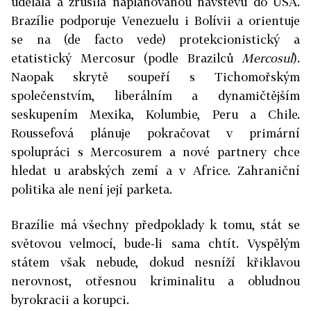
udělala a zrušila naplánovanou návštěvu do USA.
Brazílie podporuje Venezuelu i Bolívii a orientuje
se na (de facto vede) protekcionistický a
etatistický Mercosur (podle Brazilců
Mercosul
).
Naopak skrytě soupeří s Tichomořským
společenstvím, liberálním a dynamičtějším
seskupením Mexika, Kolumbie, Peru a Chile.
Roussefová plánuje pokračovat v primární
spolupráci s Mercosurem a nové partnery chce
hledat u arabských zemí a v Africe. Zahraniční
politika ale není její parketa.
Brazílie má všechny předpoklady k tomu, stát se
světovou velmocí, bude-li sama chtít. Vyspělým
státem však nebude, dokud nesníží křiklavou
nerovnost, otřesnou kriminalitu a obludnou
byrokracii a korupci.