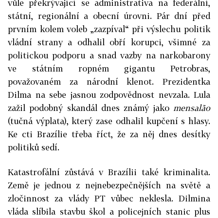
vůle překrývající se administrativa na federální,
státní, regionální a obecní úrovni. Pár dní před
prvním kolem voleb „zazpíval“ při výslechu politik
vládní strany a odhalil obří korupci, všimné za
politickou podporu a snad vazby na narkobarony
ve státním ropném gigantu Petrobras,
považovaném za národní klenot. Prezidentka
Dilma na sebe jasnou zodpovědnost nevzala. Lula
zažil podobný skandál dnes známý jako
mensalão
(tučná výplata), který zase odhalil kupčení s hlasy.
Ke cti Brazílie třeba říct, že za něj dnes desítky
politiků sedí.
Katastrofální zůstává v Brazílii také kriminalita.
Země je jednou z nejnebezpečnějších na světě a
zločinnost za vlády PT vůbec neklesla. Dilmina
vláda slíbila stavbu škol a policejních stanic plus