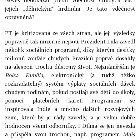
Neves nedokázal přebít vděčnost chudých vůči
jejich „dělnickým“ hrdinům. Je tato vděčnost
oprávněná?
PT je kritizovaná ze všech stran, ale její výsledky
popravdě tak mizerné nejsou. Prezident Lula zavedl
několik sociálních programů, díky kterým desítky
milionů zoufale chudých Brazilců poprvé dosáhly
na alespoň trochu důstojný život. Nejznámějším je
Bolsa Família
, elektronický (a tudíž těžko
rozkradatelný) systém výplaty sociálních dávek
chudým rodinám, pokud posílají své děti do školy,
pomocí platebních karet. Programem se
inspirovala Indie a mnoho dalších rozvojových
zemí, které by je rády zavedly, a je velmi dobře
hodnocen všemi odborníky. I Dilma se jen nevezla
a přispěla svou trochou, např. programem
Mais