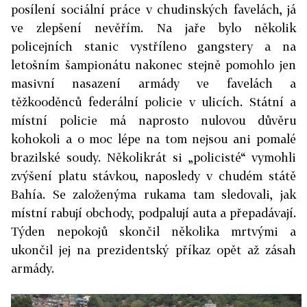
posílení sociální práce v chudinských favelách, já
ve zlepšení nevěřím. Na jaře bylo několik
policejních stanic vystříleno gangstery a na
letošním šampionátu nakonec stejně pomohlo jen
masivní nasazení armády ve favelách a
těžkooděnců federální policie v ulicích. Státní a
místní policie má naprosto nulovou důvěru
kohokoli a o moc lépe na tom nejsou ani pomalé
brazilské soudy. Několikrát si „policisté“ vymohli
zvýšení platu stávkou, naposledy v chudém státě
Bahía. Se založenýma rukama tam sledovali, jak
místní rabují obchody, podpalují auta a přepadávají.
Týden nepokojů skončil několika mrtvými a
ukončil jej na prezidentský příkaz opět až zásah
armády.