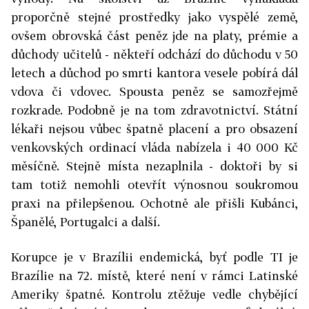
proporčně stejné prostředky jako vyspělé země,
ovšem obrovská část peněz jde na platy, prémie a
důchody učitelů - někteří odchází do důchodu v 50
letech a důchod po smrti kantora vesele pobírá dál
vdova či vdovec. Spousta peněz se samozřejmě
rozkrade. Podobně je na tom zdravotnictví. Státní
lékaři nejsou vůbec špatně placení a pro obsazení
venkovských ordinací vláda nabízela i 40 000 Kč
měsíčně. Stejně místa nezaplnila - doktoři by si
tam totiž nemohli otevřít výnosnou soukromou
praxi na přilepšenou. Ochotně ale přišli Kubánci,
Španělé, Portugalci a další.
Korupce je v Brazílii endemická, byť podle TI je
Brazílie na 72. místě, které není v rámci Latinské
Ameriky špatné. Kontrolu ztěžuje vedle chybějící