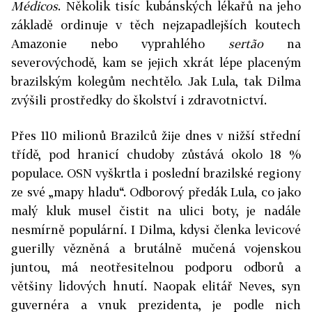
Médicos
. Několik tisíc kubánských lékařů na jeho
základě ordinuje v těch nejzapadlejších koutech
Amazonie nebo vyprahlého
sertão
na
severovýchodě, kam se jejich xkrát lépe placeným
brazilským kolegům nechtělo. Jak Lula, tak Dilma
zvýšili prostředky do školství i zdravotnictví.
Přes 110 milionů Brazilců žije dnes v nižší střední
třídě, pod hranicí chudoby zůstává okolo 18 %
populace. OSN vyškrtla i poslední brazilské regiony
ze své „mapy hladu“. Odborový předák Lula, co jako
malý kluk musel čistit na ulici boty, je nadále
nesmírně populární. I Dilma, kdysi členka levicové
guerilly vězněná a brutálně mučená vojenskou
juntou, má neotřesitelnou podporu odborů a
většiny lidových hnutí. Naopak elitář Neves, syn
guvernéra a vnuk prezidenta, je podle nich