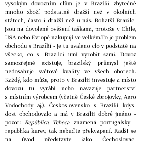
vysokým dovozním clům je v Brazílii zbytečně
mnoho zboží podstatně dražší než v okolních
státech, často i dražší než u nás. Bohatší Brazilci
jsou na dovolené ověšení taškami, protože v Chile,
USA nebo Evropě nakupují ve velkém.To je problém
obchodu s Brazílií - je tu uvaleno clo v podstatě na
všecko, co si Brazilci umí vyrobit sami. Dovoz
samozřejmě existuje, brazilský průmysl ještě
nedosahuje světové kvality ve všech oborech.
Každý, kdo může, proto v Brazílii investuje a místo
dovozu tu vyrábí nebo navazuje partnerství
s místním výrobcem (včetně České zbrojovky, Aero
Vodochody aj.). Československo s Brazílií kdysi
dost obchodovalo a má v Brazílii dobré jméno -
pozor:
República Tcheca
znamená portugalsky i
republika kurev, tak nebuďte překvapení. Radši se
na úvod představte jako Čechoslováci