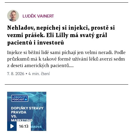
LUDĚK VAINERT
Nehladov, nepíchej si injekci, prostě si
vezmi prášek. Eli Lilly má svatý grál
pacientů i investorů
Injekce si běžní lidé sami píchají jen velmi neradi. Podle
průzkumů má k takové formě užívání léků averzi sedm
z deseti amerických pacientů....
7. 8. 2026 ▪ 4 min. čtení
16:13