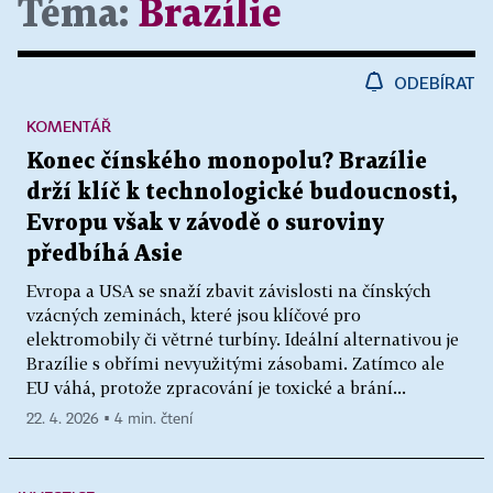
Téma:
Brazílie
ODEBÍRAT
KOMENTÁŘ
Konec čínského monopolu? Brazílie
drží klíč k technologické budoucnosti,
Evropu však v závodě o suroviny
předbíhá Asie
Evropa a USA se snaží zbavit závislosti na čínských
vzácných zeminách, které jsou klíčové pro
elektromobily či větrné turbíny. Ideální alternativou je
Brazílie s obřími nevyužitými zásobami. Zatímco ale
EU váhá, protože zpracování je toxické a brání...
22. 4. 2026 ▪ 4 min. čtení