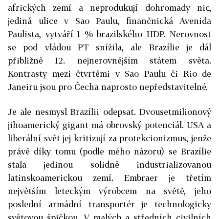
afrických zemí a neprodukují dohromady nic,
jediná ulice v Sao Paulu, finančnická Avenida
Paulista, vytváří 1 % brazilského HDP. Nerovnost
se pod vládou PT snížila, ale Brazílie je dál
přibližně 12. nejnerovnějším státem světa.
Kontrasty mezi čtvrtěmi v Sao Paulu či Rio de
Janeiru jsou pro Čecha naprosto nepředstavitelné.
Je ale nesmysl Brazílii odepsat. Dvousetmilionový
jihoamerický gigant má obrovský potenciál. USA a
liberální svět jej kritizují za protekcionizmus, jenže
právě díky tomu (podle mého názoru) se Brazílie
stala jedinou solidně industrializovanou
latinskoamerickou zemí. Embraer je třetím
největším leteckým výrobcem na světě, jeho
poslední armádní transportér je technologicky
světovou špičkou. V malých a středních civilních