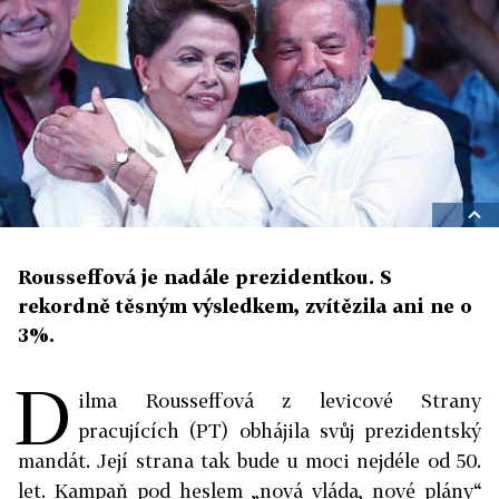
Rousseffová je nadále prezidentkou. S
rekordně těsným výsledkem, zvítězila ani ne o
3%.
D
ilma Rousseffová z levicové Strany
pracujících (PT) obhájila svůj prezidentský
mandát. Její strana tak bude u moci nejdéle od 50.
let. Kampaň pod heslem „nová vláda, nové plány“