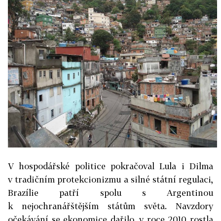
V hospodářské politice pokračoval Lula i Dilma
v tradičním protekcionizmu a silné státní regulaci,
Brazílie patří spolu s Argentinou
k nejochranářštějším státům světa. Navzdory
očekávání se ekonomice dařilo, v roce 2010 rostla