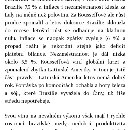
Brazílie 7,5 % a inflace i nezaměstnanost klesla za
Luly na méně než polovinu. Za Rousseffové ale růst
prudce zpomalil a letos dokonce Brazílie sklouzla
do recese, letošní růst se odhaduje na kladnou
nulu. Inflace se naopak zpátky zvyšuje (6 %) a
propad reálu je rekordní stejně jako deficit
platební bilance. Nezaměstnanost je dál nízká
okolo 5,5 %. Rousseffová viní globální krizi a
zpomalení zbytku Latinské Ameriky. V tom je jistě
část pravdy - Latinská Amerika letos nemá dobrý
rok. Poptávka po komoditách ochabla a hory železa
a sóji, které Brazílie vyvážela do Číny, už říše
středu nepotřebuje.
Svou vinu na nevalném výkonu však mají i rychle
rostoucí brazilské mzdy, nedobrá produktivita