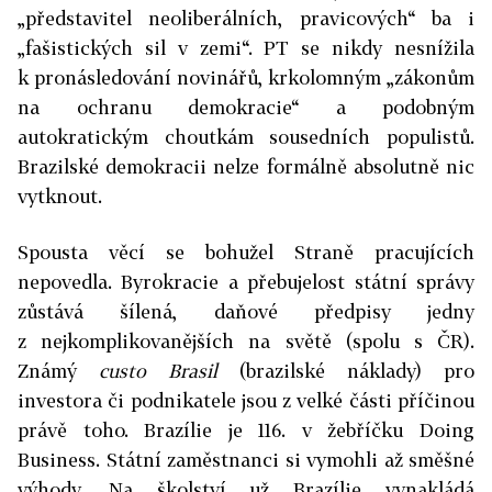
„představitel neoliberálních, pravicových“ ba i
„fašistických sil v zemi“. PT se nikdy nesnížila
k pronásledování novinářů, krkolomným „zákonům
na ochranu demokracie“ a podobným
autokratickým choutkám sousedních populistů.
Brazilské demokracii nelze formálně absolutně nic
vytknout.
Spousta věcí se bohužel Straně pracujících
nepovedla. Byrokracie a přebujelost státní správy
zůstává šílená, daňové předpisy jedny
z nejkomplikovanějších na světě (spolu s ČR).
Známý
custo Brasil
(brazilské náklady) pro
investora či podnikatele jsou z velké části příčinou
právě toho. Brazílie je 116. v žebříčku Doing
Business. Státní zaměstnanci si vymohli až směšné
výhody. Na školství už Brazílie vynakládá