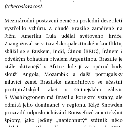
(tchecoslovacos)
.
Mezinárodní postavení země za poslední desetiletí
vystřelilo vzhůru. Z chudé Brazílie zaměřené na
Jižní Ameriku Lula udělal světového hráče.
Zaangažoval se v izraelsko-palestinském konfliktu,
sblížil se s Ruskem, Indií, Čínou (BRIC), Íránem i
odvěkým bohatším rivalem Argentinou. Brazílie je
stále aktivnější v Africe, kde jí za opěrné body
slouží Angola, Mozambik a další portugalsky
mluvící země. Brazilské námořnictvo se účastní
protipirátských akci v Guinejském zálivu.
S Washingtonem má Brasília korektní vztahy, ale
odmítá jeho dominanci v regionu. Když Snowden
prozradil odposlouchávání Roussefové americkými
špiony, jako jediný „napíchnutý“ státník něco