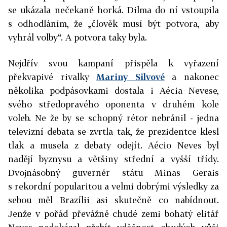
se ukázala nečekaně horká. Dilma do ní vstoupila
s odhodláním, že „člověk musí být potvora, aby
vyhrál volby“. A potvora taky byla.
Nejdřív svou kampaní přispěla k vyřazení
překvapivé rivalky
Mariny Silvové
a nakonec
několika podpásovkami dostala i Aécia Nevese,
svého středopravého oponenta v druhém kole
voleb. Ne že by se schopný rétor nebránil - jedna
televizní debata se zvrtla tak, že prezidentce klesl
tlak a musela z debaty odejít. Aécio Neves byl
nadějí byznysu a většiny střední a vyšší třídy.
Dvojnásobný guvernér státu Minas Gerais
s rekordní popularitou a velmi dobrými výsledky za
sebou měl Brazílii asi skutečně co nabídnout.
Jenže v pořád převážně chudé zemi bohatý elitář