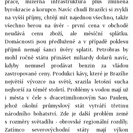
práce, mizerná infrastruktura plus zmíněná
byrokracie a korupce. Navíc chudí Brazilci si zvykli
na vyšší příjmy, chtějí mít najednou všechno, takže
všechno berou na úvěr - první cena v obchodě
neudává cenu zboží, ale měsíční splátku.
Domácnosti jsou předlužené a v případě poklesu
příjmů nemají šanci úvěry splatit. Petrobras by
mohl ročně státu přinášet miliardy dolarů navíc,
kdyby nemusel prodávat benzin za vládou
zastropované ceny. Produkci kávy, které je Brazílie
největší vývozce na světě, srazila letošní sucha
nejhorší za téměř století. Problémy s vodou mají už
i města v čele s dvacetimilionovým Sao Paulem,
jehož okolní průmyslový stát vytváří třetinu
národního bohatství. Zde je další problém země
s rozměry světadílu - obrovské regionální rozdíly.
Zatímco severovýchodní státy mají výkon