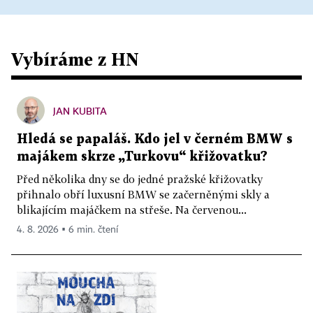
Vybíráme z HN
JAN KUBITA
Hledá se papaláš. Kdo jel v černém BMW s
majákem skrze „Turkovu“ křižovatku?
Před několika dny se do jedné pražské křižovatky
přihnalo obří luxusní BMW se začerněnými skly a
blikajícím majáčkem na střeše. Na červenou...
4. 8. 2026 ▪ 6 min. čtení