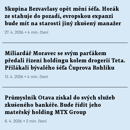
Skupina Bezvavlasy opět mění šéfa. Horák
ze stahuje do pozadí, evropskou expanzi
bude mít na starosti jiný zkušený manažer
27. 4. 2026 ▪ 4 min. čtení
Miliardář Moravec se svým parťákem
předali řízení holdingu kolem drogerií Teta.
Přilákali bývalého šéfa Čuprova Rohlíku
13. 4. 2026 ▪ 4 min. čtení
Průmyslník Otava získal do svých služeb
zkušeného bankéře. Bude řídit jeho
mateřský holding MTX Group
8. 4. 2026 ▪ 2 min. čtení