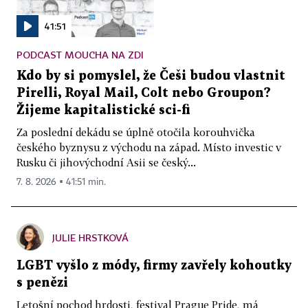
41:51
PODCAST MOUCHA NA ZDI
Kdo by si pomyslel, že Češi budou vlastnit
Pirelli, Royal Mail, Colt nebo Groupon?
Žijeme kapitalistické sci-fi
Za poslední dekádu se úplně otočila korouhvička
českého byznysu z východu na západ. Místo investic v
Rusku či jihovýchodní Asii se český...
7. 8. 2026 ▪ 41:51 min.
JULIE HRSTKOVÁ
LGBT vyšlo z módy, firmy zavřely kohoutky
s penězi
Letošní pochod hrdosti, festival Prague Pride, má