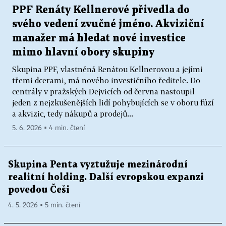
PPF Renáty Kellnerové přivedla do
svého vedení zvučné jméno. Akviziční
manažer má hledat nové investice
mimo hlavní obory skupiny
Skupina PPF, vlastněná Renátou Kellnerovou a jejími
třemi dcerami, má nového investičního ředitele. Do
centrály v pražských Dejvicích od června nastoupil
jeden z nejzkušenějších lidí pohybujících se v oboru fúzí
a akvizic, tedy nákupů a prodejů...
5. 6. 2026 ▪ 4 min. čtení
Skupina Penta vyztužuje mezinárodní
realitní holding. Další evropskou expanzi
povedou Češi
4. 5. 2026 ▪ 5 min. čtení