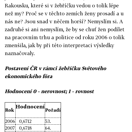
Rakousku, které si v žebříčku vedou o tolik lépe
než my? Proč se v těchto zemích ženy prosadí a u
nás ne? Jsou snad v něčem horší? Nemyslím si. A
zadruhé si ani nemyslím, že by se chuť žen podílet
na pracovním trhu a politice od roku 2006 o tolik
zmenšila, jak by při této interpretaci výsledky
naznačovaly.
Postavení ČR v rámci žebříčku Světového
ekonomického fóra
Hodnocení 0 - nerovnost; 1 - rovnost
Hodnocení
Rok
Pořadí
2006
0,6712
53.
2007
0,6718
64.