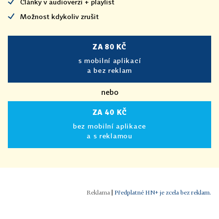
Články v audioverzi + playlist
Možnost kdykoliv zrušit
ZA 80 KČ
s mobilní aplikací
a bez reklam
nebo
ZA 40 KČ
bez mobilní aplikace
a s reklamou
|
Předplatné HN+ je zcela bez reklam.