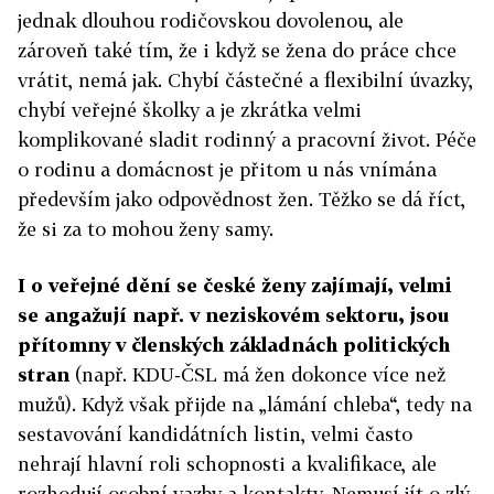
jednak dlouhou rodičovskou dovolenou, ale
zároveň také tím, že i když se žena do práce chce
vrátit, nemá jak. Chybí částečné a flexibilní úvazky,
chybí veřejné školky a je zkrátka velmi
komplikované sladit rodinný a pracovní život. Péče
o rodinu a domácnost je přitom u nás vnímána
především jako odpovědnost žen. Těžko se dá říct,
že si za to mohou ženy samy.
I o veřejné dění se české ženy zajímají, velmi
se angažují např. v neziskovém sektoru, jsou
přítomny v členských základnách politických
stran
(např. KDU-ČSL má žen dokonce více než
mužů). Když však přijde na „lámání chleba“, tedy na
sestavování kandidátních listin, velmi často
nehrají hlavní roli schopnosti a kvalifikace, ale
rozhodují osobní vazby a kontakty. Nemusí jít o zlý