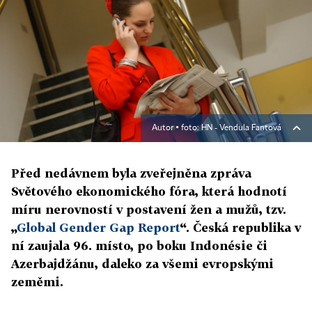
Autor ▪
foto: HN - Vendula Fantová
Před nedávnem byla zveřejněna zpráva
Světového ekonomického fóra, která hodnotí
míru nerovností v postavení žen a mužů, tzv.
„
Global Gender Gap Report
“. Česká republika v
ní zaujala 96. místo, po boku Indonésie či
Azerbajdžánu, daleko za všemi evropskými
zeměmi.