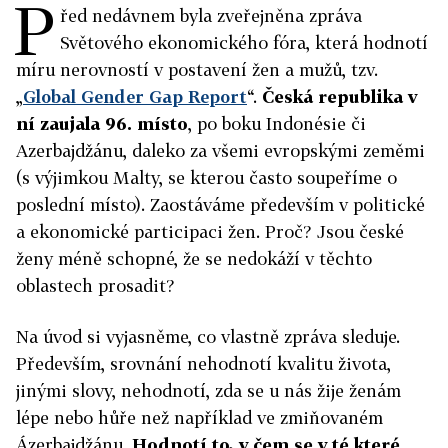
P
řed nedávnem byla zveřejněna zpráva
Světového ekonomického fóra, která hodnotí
míru nerovností v postavení žen a mužů, tzv.
„
Global Gender Gap Report
“.
Česká republika v
ní zaujala 96. místo
, po boku Indonésie či
Azerbajdžánu, daleko za všemi evropskými zeměmi
(s výjimkou Malty, se kterou často soupeříme o
poslední místo). Zaostáváme především v politické
a ekonomické participaci žen. Proč? Jsou české
ženy méně schopné, že se nedokáží v těchto
oblastech prosadit?
Na úvod si vyjasněme, co vlastně zpráva sleduje.
Především, srovnání nehodnotí kvalitu života,
jinými slovy, nehodnotí, zda se u nás žije ženám
lépe nebo hůře než například ve zmiňovaném
Ázerbajdžánu.
Hodnotí to, v čem se v té které