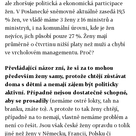
ale zhoršuje politická a ekonomická participace
žen. V Poslanecké sněmovně aktuálně zasedá 19,5
% žen, ve vládě máme 3 ženy z 16 ministrů a
ministryň, i na komunální úrovni, kde je žen
nejvíce, jich působí pouze 27 %. Ženy mají
průměrně o čtvrtinu nižší platy než muži a chybí
ve vrcholovém managementu. Proč?
Převládající názor zní, že si za to mohou
především ženy samy, protože chtějí zůstávat
doma s dětmi a nemají zájem být politicky
aktivní. Případně nejsou dostatečně schopné,
aby se prosadily
(nemáme ostré lokty, tah na
branku, znáte to). A protože to tak ženy chtějí,
případně na to nemají, vlastně nemáme problém a
není co řešit. Jsou však české ženy opravdu o tolik
jiné než ženy v Německu, Francii, Polsku či