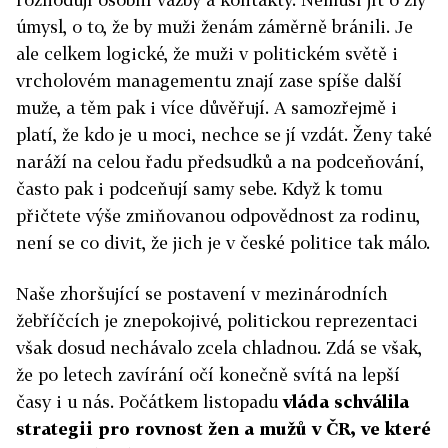
úmysl, o to, že by muži ženám záměrně bránili. Je
ale celkem logické, že muži v politickém světě i
vrcholovém managementu znají zase spíše další
muže, a těm pak i více důvěřují. A samozřejmě i
platí, že kdo je u moci, nechce se jí vzdát. Ženy také
naráží na celou řadu předsudků a na podceňování,
často pak i podceňují samy sebe. Když k tomu
přičtete výše zmiňovanou odpovědnost za rodinu,
není se co divit, že jich je v české politice tak málo.
Naše zhoršující se postavení v mezinárodních
žebříčcích je znepokojivé, politickou reprezentaci
však dosud nechávalo zcela chladnou. Zdá se však,
že po letech zavírání očí konečně svítá na lepší
časy i u nás. Počátkem listopadu
vláda schválila
strategii pro rovnost žen a mužů v ČR, ve které