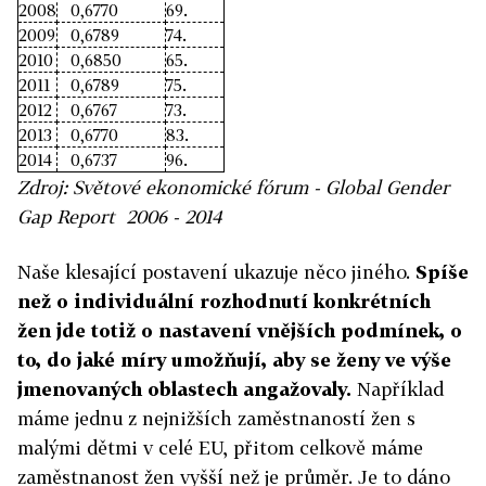
2008
0,6770
69.
2009
0,6789
74.
2010
0,6850
65.
2011
0,6789
75.
2012
0,6767
73.
2013
0,6770
83.
2014
0,6737
96.
Zdroj: Světové ekonomické fórum - Global Gender
Gap Report 2006 - 2014
Naše klesající postavení ukazuje něco jiného.
Spíše
než o individuální rozhodnutí konkrétních
žen jde totiž o nastavení vnějších podmínek, o
to, do jaké míry umožňují, aby se ženy ve výše
jmenovaných oblastech angažovaly.
Například
máme jednu z nejnižších zaměstnaností žen s
malými dětmi v celé EU, přitom celkově máme
zaměstnanost žen vyšší než je průměr. Je to dáno