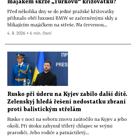
majákem skrze „Turkovu“ křižovatku?
Před několika dny se do jedné pražské křižovatky
přihnalo obří luxusní BMW se začerněnými skly a
blikajícím majáčkem na střeše. Na červenou...
4. 8. 2026 ▪ 6 min. čtení
Rusko při úderu na Kyjev zabilo další dítě.
Zelenskyj hledá řešení nedostatku zbraní
proti balistickým střelám
Rusko v noci na sobotu znovu zaútočilo na Kyjev a jeho
okolí. Při útoku zahynul tříletý chlapec se svými
prarodiči. Jeho rodiče a patnáctiletý...