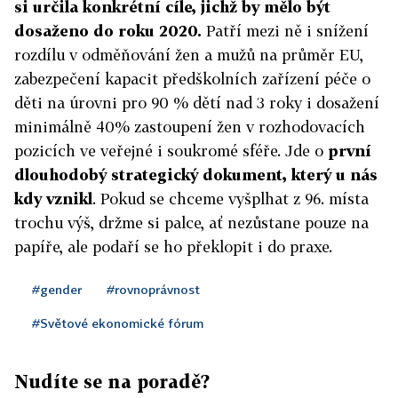
si určila konkrétní cíle, jichž by mělo být
dosaženo do roku 2020.
Patří mezi ně i snížení
rozdílu v odměňování žen a mužů na průměr EU,
zabezpečení kapacit předškolních zařízení péče o
děti na úrovni pro 90 % dětí nad 3 roky i dosažení
minimálně 40% zastoupení žen v rozhodovacích
pozicích ve veřejné i soukromé sféře. Jde o
první
dlouhodobý strategický dokument, který u nás
kdy vznikl
. Pokud se chceme vyšplhat z 96. místa
trochu výš, držme si palce, ať nezůstane pouze na
papíře, ale podaří se ho překlopit i do praxe.
#gender
#rovnoprávnost
#Světové ekonomické fórum
Nudíte se na poradě?