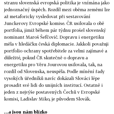
stranu slovenská evropská politika je vnímána jako
jednoznačný úspěch. Rozdíl mezi oběma zeměmi lze
až metaforicky vysledovat při sestavování
Junckerovy Evropské komise. ČR usilovala o obě
portfolia, jimiž během pár týdnu prošel slovenský
nominant Maroš Šefčovič. Dopravu i energetiku
měla v hledáčku česká diplomacie. Jakkoli považuji
portfolio ochrany spotřebitele za velmi zajímavé a
důležité, pokud ČR skutečně o dopravu a
energetiku pro Věru Jourovou usilovala, tak, na
rozdíl od Slovenska, neuspěla. Podle mínění řady
vysokých úředníků navíc dokázali Slováci lépe
prosadit své lidi do unijních institucí. Ostatně i
jeden z nejvýše postavených Čechů v Evropské
komisi, Ladislav Miko, je původem Slovák.
…a jsou nám blízko