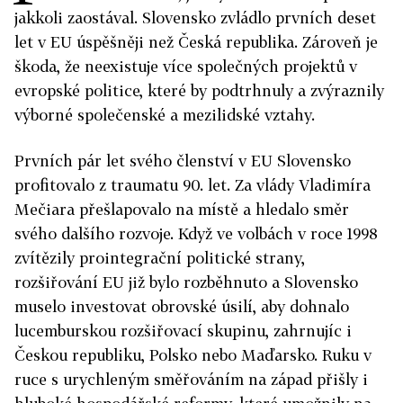
jakkoli zaostával. Slovensko zvládlo prvních deset
let v EU úspěšněji než Česká republika. Zároveň je
škoda, že neexistuje více společných projektů v
evropské politice, které by podtrhnuly a zvýraznily
výborné společenské a mezilidské vztahy.
Prvních pár let svého členství v EU Slovensko
profitovalo z traumatu 90. let. Za vlády Vladimíra
Mečiara přešlapovalo na místě a hledalo směr
svého dalšího rozvoje. Když ve volbách v roce 1998
zvítězily prointegrační politické strany,
rozšiřování EU již bylo rozběhnuto a Slovensko
muselo investovat obrovské úsilí, aby dohnalo
lucemburskou rozšiřovací skupinu, zahrnujíc i
Českou republiku, Polsko nebo Maďarsko. Ruku v
ruce s urychleným směřováním na západ přišly i