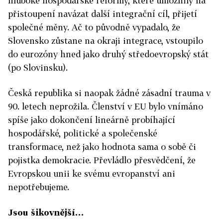
hluboké hospodářské reformy, které umožnily na
přistoupení navázat další integrační cíl, přijetí
společné měny. Ač to původně vypadalo, že
Slovensko zůstane na okraji integrace, vstoupilo
do eurozóny hned jako druhý středoevropský stát
(po Slovinsku).
Česká republika si naopak žádné zásadní trauma v
90. letech neprožila. Členství v EU bylo vnímáno
spíše jako dokončení lineárně probíhající
hospodářské, politické a společenské
transformace, než jako hodnota sama o sobě či
pojistka demokracie. Převládlo přesvědčení, že
Evropskou unii ke svému evropanství ani
nepotřebujeme.
Jsou šikovnější…