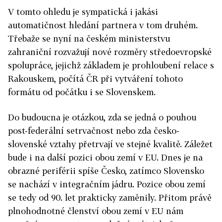
V tomto ohledu je sympatická i jakási
automatičnost hledání partnera v tom druhém.
Třebaže se nyní na českém ministerstvu
zahraniční rozvažují nové rozměry středoevropské
spolupráce, jejichž základem je prohloubení relace s
Rakouskem, počítá ČR při vytváření tohoto
formátu od počátku i se Slovenskem.
Do budoucna je otázkou, zda se jedná o pouhou
post-federální setrvačnost nebo zda česko-
slovenské vztahy přetrvají ve stejné kvalitě. Záležet
bude i na další pozici obou zemí v EU. Dnes je na
obrazné periférii spíše Česko, zatímco Slovensko
se nachází v integračním jádru. Pozice obou zemí
se tedy od 90. let prakticky zaměnily. Přitom právě
plnohodnotné členství obou zemí v EU nám