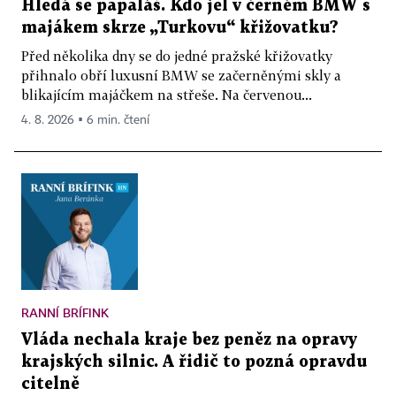
Hledá se papaláš. Kdo jel v černém BMW s
majákem skrze „Turkovu“ křižovatku?
Před několika dny se do jedné pražské křižovatky
přihnalo obří luxusní BMW se začerněnými skly a
blikajícím majáčkem na střeše. Na červenou...
4. 8. 2026 ▪ 6 min. čtení
RANNÍ BRÍFINK
Vláda nechala kraje bez peněz na opravy
krajských silnic. A řidič to pozná opravdu
citelně