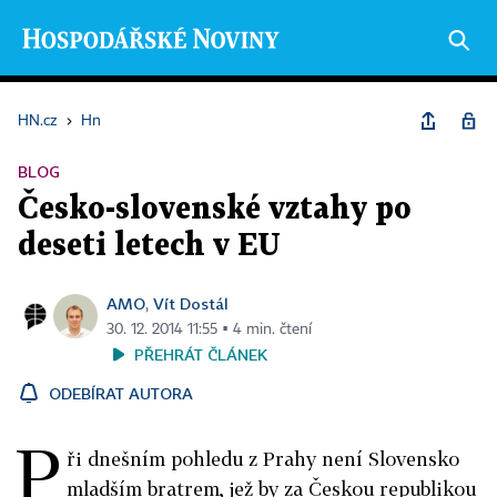
HN.cz
›
Hn
BLOG
Česko-slovenské vztahy po
deseti letech v EU
AMO
Vít Dostál
,
30. 12. 2014 11:55 ▪ 4 min. čtení
PŘEHRÁT ČLÁNEK
ODEBÍRAT AUTORA
P
ři dnešním pohledu z Prahy není Slovensko
mladším bratrem, jež by za Českou republikou