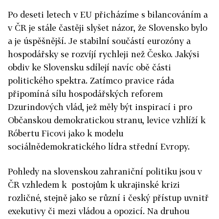
Po deseti letech v EU přicházíme s bilancováním a
v ČR je stále častěji slyšet názor, že Slovensko bylo
a je úspěšnější. Je stabilní součástí eurozóny a
hospodářsky se rozvíjí rychleji než Česko. Jakýsi
obdiv ke Slovensku sdílejí navíc obě části
politického spektra. Zatímco pravice ráda
připomíná sílu hospodářských reforem
Dzurindových vlád, jež měly být inspirací i pro
Občanskou demokratickou stranu, levice vzhlíží k
Róbertu Ficovi jako k modelu
sociálnědemokratického lídra střední Evropy.
Pohledy na slovenskou zahraniční politiku jsou v
ČR vzhledem k postojům k ukrajinské krizi
rozličné, stejně jako se různí i český přístup uvnitř
exekutivy či mezi vládou a opozicí. Na druhou