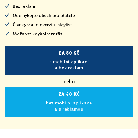
Bez reklam
Odemykejte obsah pro přátele
Články v audioverzi + playlist
Možnost kdykoliv zrušit
ZA 80 KČ
s mobilní aplikací
a bez reklam
nebo
ZA 40 KČ
bez mobilní aplikace
a s reklamou