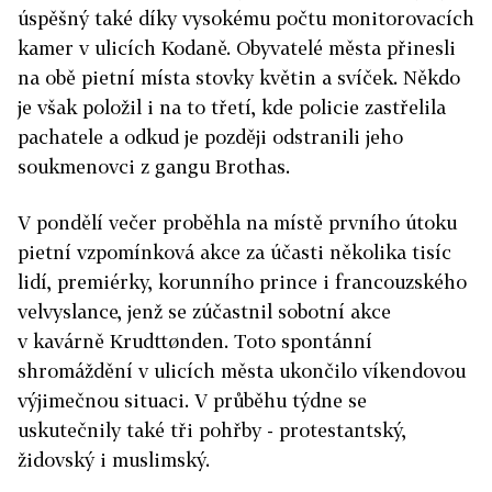
úspěšný také díky vysokému počtu monitorovacích
kamer v ulicích Kodaně. Obyvatelé města přinesli
na obě pietní místa stovky květin a svíček. Někdo
je však položil i na to třetí, kde policie zastřelila
pachatele a odkud je později odstranili jeho
soukmenovci z gangu Brothas.
V pondělí večer proběhla na místě prvního útoku
pietní vzpomínková akce za účasti několika tisíc
lidí, premiérky, korunního prince i francouzského
velvyslance, jenž se zúčastnil sobotní akce
v kavárně Krudttønden. Toto spontánní
shromáždění v ulicích města ukončilo víkendovou
výjimečnou situaci. V průběhu týdne se
uskutečnily také tři pohřby - protestantský,
židovský i muslimský.