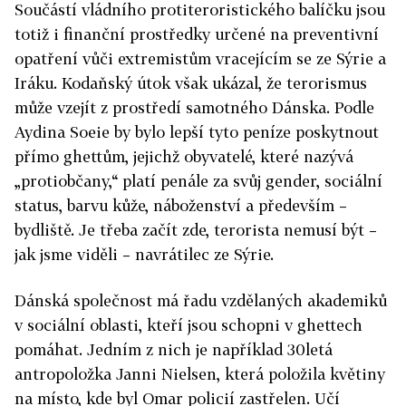
Součástí vládního protiteroristického balíčku jsou
totiž i finanční prostředky určené na preventivní
opatření vůči extremistům vracejícím se ze Sýrie a
Iráku. Kodaňský útok však ukázal, že terorismus
může vzejít z prostředí samotného Dánska. Podle
Aydina Soeie by bylo lepší tyto peníze poskytnout
přímo ghettům, jejichž obyvatelé, které nazývá
„protiobčany,“ platí penále za svůj gender, sociální
status, barvu kůže, náboženství a především –
bydliště. Je třeba začít zde, terorista nemusí být –
jak jsme viděli – navrátilec ze Sýrie.
Dánská společnost má řadu vzdělaných akademiků
v sociální oblasti, kteří jsou schopni v ghettech
pomáhat. Jedním z nich je například 30letá
antropoložka Janni Nielsen, která položila květiny
na místo, kde byl Omar policií zastřelen. Učí