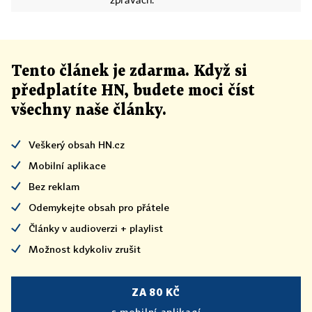
zprávách.
Tento článek
je
zdarma. Když si
předplatíte HN, budete moci číst
všechny naše články
.
Veškerý obsah HN.cz
Mobilní aplikace
Bez reklam
Odemykejte obsah pro přátele
Články v audioverzi + playlist
Možnost kdykoliv zrušit
ZA 80 KČ
s mobilní aplikací