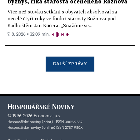
byznys, říká starosta oceněného Rožnova
Více než stovku setkání s obyvateli absolvoval za
necelé čtyři roky ve funkci starosty Rožnova pod
Radhoštěm Jan Kučera. „Snažíme se...
7. 8. 2026 ▪ 32:09 min.
DALŠÍ ZPRÁVY
©
1996-2026
Economia, a.s.
Hospodářské noviny (print) ISSN 0862-9587
Hospodářské noviny (online) ISSN 2787-950X