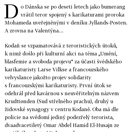
D
o Dánska se po deseti letech jako bumerang
vrátil teror spojený s karikaturami proroka
Mohameda uveřejněnými v deníku Jyllands-Posten.
A zrovna na Valentýna…
Kodaň se vzpamatovává z teroristických útoků,
k nimž došlo při kulturní akci na téma „Umění,
blasfemie a svoboda projevu“ za účasti švédského
karikaturisty Larse Vilkse a francouzského
velvyslance jakožto projev solidarity
s francouzskými karikaturisty. První útok se
odehrál před kavárnou s neuvěřitelným názvem
Krudttønden (Sud střelného prachu), druhý u
židovské synagogy v centru Kodaně. Oba má dle
policie na svědomí jediný podezřelý terorista,
dvaadvacetiletý Omar Abdel Hamid El-Husajn ze