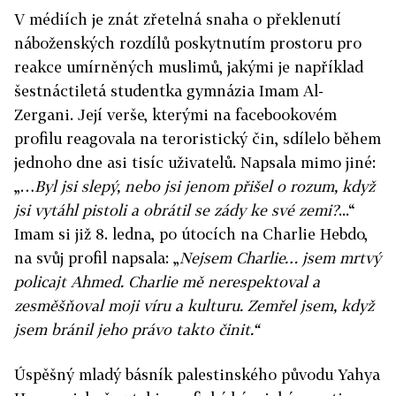
V médiích je znát zřetelná snaha o překlenutí
náboženských rozdílů poskytnutím prostoru pro
reakce umírněných muslimů, jakými je například
šestnáctiletá studentka gymnázia Imam Al-
Zergani. Její verše, kterými na facebookovém
profilu reagovala na teroristický čin, sdílelo během
jednoho dne asi tisíc uživatelů. Napsala mimo jiné:
„…
Byl jsi slepý, nebo jsi jenom přišel o rozum, když
jsi vytáhl pistoli a obrátil se zády ke své zemi?
...“
Imam si již 8. ledna, po útocích na Charlie Hebdo,
na svůj profil napsala: „
Nejsem Charlie… jsem mrtvý
policajt Ahmed. Charlie mě nerespektoval a
zesměšňoval moji víru a kulturu. Zemřel jsem, když
jsem bránil jeho právo takto činit.“
Úspěšný mladý básník palestinského původu Yahya