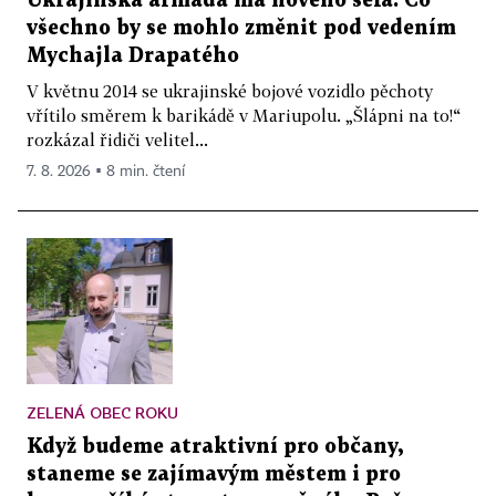
Ukrajinská armáda má nového šéfa. Co
všechno by se mohlo změnit pod vedením
Mychajla Drapatého
V květnu 2014 se ukrajinské bojové vozidlo pěchoty
vřítilo směrem k barikádě v Mariupolu. „Šlápni na to!“
rozkázal řidiči velitel...
7. 8. 2026 ▪ 8 min. čtení
ZELENÁ OBEC ROKU
Když budeme atraktivní pro občany,
staneme se zajímavým městem i pro