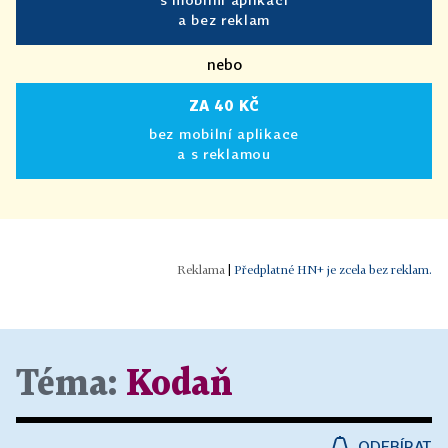
a bez reklam
nebo
ZA 40 KČ
bez mobilní aplikace
a s reklamou
|
Předplatné HN+ je zcela bez reklam.
Téma:
Kodaň
ODEBÍRAT