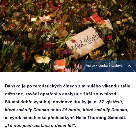
Autor ▪
Lenka Škodová
Dánsko je po teroristických činech z minulého víkendu stále
otřesené, zavádí opatření a analyzuje širší souvislosti.
Situaci dobře vystihují novinové titulky jako:
37 výstřelů,
které změnily Dánsko
nebo
24 hodin, které změnily Dánsko
,
či výrok ministerské předsedkyně Helle Thorning-Schmidt:
„
Tu noc jsem zestárla o deset let“
.