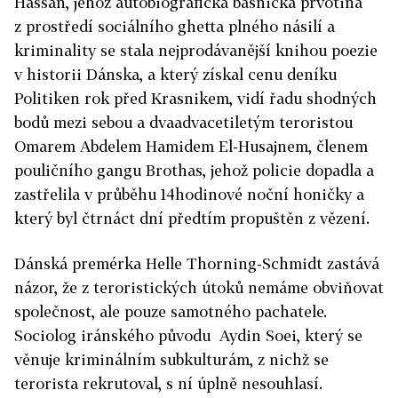
Hassan, jehož autobiografická básnická prvotina
z prostředí sociálního ghetta plného násilí a
kriminality se stala nejprodávanější knihou poezie
v historii Dánska, a který získal cenu deníku
Politiken rok před Krasnikem, vidí řadu shodných
bodů mezi sebou a dvaadvacetiletým teroristou
Omarem Abdelem Hamidem El-Husajnem, členem
pouličního gangu Brothas, jehož policie dopadla a
zastřelila v průběhu 14hodinové noční honičky a
který byl čtrnáct dní předtím propuštěn z vězení.
Dánská premérka Helle Thorning-Schmidt zastává
názor, že z teroristických útoků nemáme obviňovat
společnost, ale pouze samotného pachatele.
Sociolog iránského původu Aydin Soei, který se
věnuje kriminálním subkulturám, z nichž se
terorista rekrutoval, s ní úplně nesouhlasí.