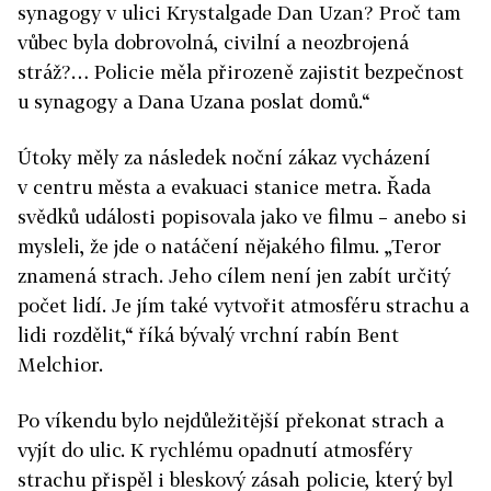
synagogy v ulici Krystalgade Dan Uzan? Proč tam
vůbec byla dobrovolná, civilní a neozbrojená
stráž?… Policie měla přirozeně zajistit bezpečnost
u synagogy a Dana Uzana poslat domů.“
Útoky měly za následek noční zákaz vycházení
v centru města a evakuaci stanice metra. Řada
svědků události popisovala jako ve filmu – anebo si
mysleli, že jde o natáčení nějakého filmu. „Teror
znamená strach. Jeho cílem není jen zabít určitý
počet lidí. Je jím také vytvořit atmosféru strachu a
lidi rozdělit,“ říká bývalý vrchní rabín Bent
Melchior.
Po víkendu bylo nejdůležitější překonat strach a
vyjít do ulic. K rychlému opadnutí atmosféry
strachu přispěl i bleskový zásah policie, který byl