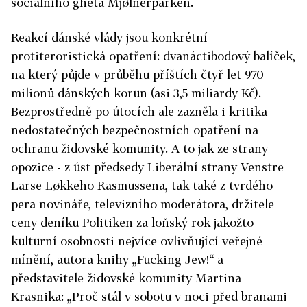
sociálního gheta Mjølnerparken.
Reakcí dánské vlády jsou konkrétní
protiteroristická opatření: dvanáctibodový balíček,
na který půjde v průběhu příštích čtyř let 970
milionů dánských korun (asi 3,5 miliardy Kč).
Bezprostředně po útocích ale zazněla i kritika
nedostatečných bezpečnostních opatření na
ochranu židovské komunity. A to jak ze strany
opozice - z úst předsedy Liberální strany Venstre
Larse Løkkeho Rasmussena, tak také z tvrdého
pera novináře, televizního moderátora, držitele
ceny deníku Politiken za loňský rok jakožto
kulturní osobnosti nejvíce ovlivňující veřejné
mínění, autora knihy „Fucking Jew!“ a
představitele židovské komunity Martina
Krasnika: „Proč stál v sobotu v noci před branami